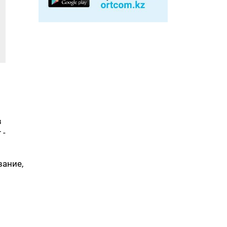
в
 -
вание,