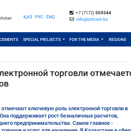
+7 (7172)
559344
ҚАЗ
РУС
ENG
akhstan
info@ortcom.kz
NCEMENTS
SPECIAL PROJECTS
FOR THE MEDIA
REGIONS
электронной торговли отмечает
ов
и отмечают ключевую роль электронной торговли в
Она поддерживает рост безналичных расчетов,
него предпринимательства. Самое главное -
оваров и услуг для населения. В Казахстане в сфер