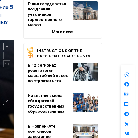
Глава государства
ние 5
поздравил
ы
участников
торжественного
ных
мероп…
More news
INSTRUCTIONS OF THE
PRESIDENT: «SAID - DONE»
В 12 регионах
реализуется
масштабный проект
по строительств…
Известны имена
обладателей
государственных
образовательных…
В Чолпон-Ате
состоялось
заседание