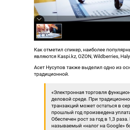
Как отметил спикер, наиболее популяр
являются Kaspi.kz, OZON, Wildberries, Halyk
Асет Нусупов также выделил одно из о
традиционной.
«Электронная торговля функцио
деловой среде. При традиционно
транзакций может остаться в се
прошлый год произведена уплата
Обеспечен рост за год в 1,3 раз
называемый «налог на Google» бо