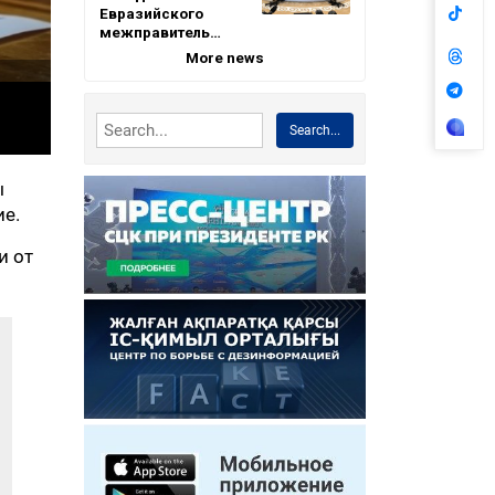
Евразийского
межправитель…
More news
Search...
ы
ие.
и от