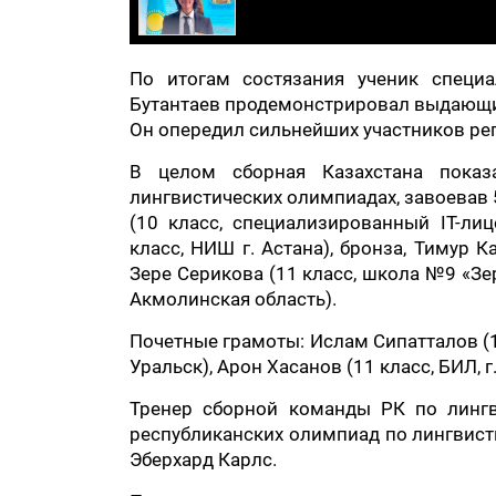
По итогам состязания ученик специа
Бутантаев продемонстрировал выдающи
Он опередил сильнейших участников рег
В целом сборная Казахстана показ
лингвистических олимпиадах, завоевав 
(10 класс, специализированный IT-лиц
класс, НИШ г. Астана), бронза, Тимур К
Зере Серикова (11 класс, школа №9 «Зерд
Акмолинская область).
Почетные грамоты: Ислам Сипатталов (10
Уральск), Арон Хасанов (11 класс, БИЛ, г
Тренер сборной команды РК по лингв
республиканских олимпиад по лингвисти
Эберхард Карлс.