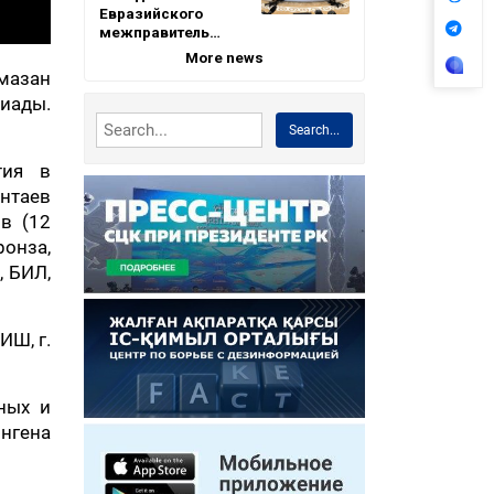
Евразийского
межправитель…
More news
мазан
иады.
Search...
тия в
антаев
ов (12
ронза,
, БИЛ,
ИШ, г.
ных и
ингена