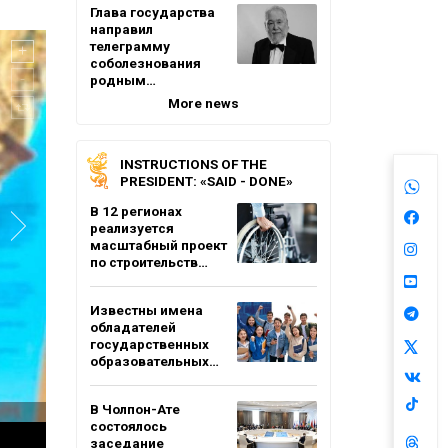
Глава государства
направил
телеграмму
соболезнования
родным…
More news
INSTRUCTIONS OF THE
PRESIDENT: «SAID - DONE»
В 12 регионах
реализуется
масштабный проект
по строительств…
Известны имена
обладателей
государственных
образовательных…
В Чолпон-Ате
состоялось
заседание