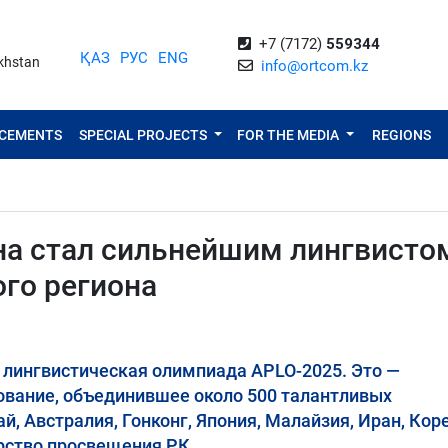
+7 (7172)
559344
ҚАЗ
РУС
ENG
akhstan
info@ortcom.kz
NCEMENTS
SPECIAL PROJECTS
FOR THE MEDIA
REGIONS
на стал сильнейшим лингвисто
го региона
 лингвистическая олимпиада APLO-2025. Это —
ование, объединившее около 500 талантливых
й, Австралия, Гонконг, Япония, Малайзия, Иран, Коре
рство просвещения РК.