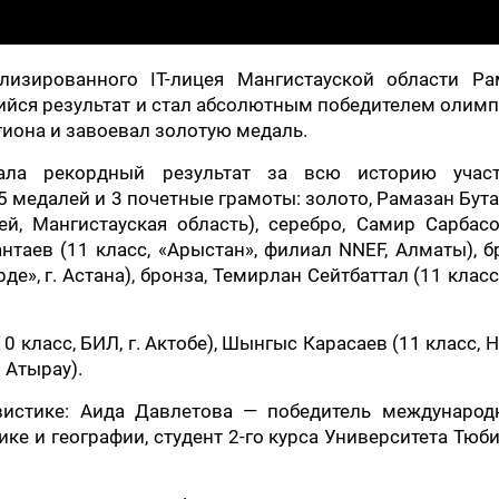
лизированного IT-лицея Мангистауской области Ра
йся результат и стал абсолютным победителем олимп
иона и завоевал золотую медаль.
ала рекордный результат за всю историю учас
5 медалей и 3 почетные грамоты: золото, Рамазан Бут
ей, Мангистауская область), серебро, Самир Сарбас
антаев (11 класс, «Арыстан», филиал NNEF, Алматы), б
е», г. Астана), бронза, Темирлан Сейтбаттал (11 класс
 класс, БИЛ, г. Актобе), Шынгыс Карасаев (11 класс, Н
. Атырау).
истике: Аида Давлетова — победитель международ
ке и географии, студент 2-го курса Университета Тюб