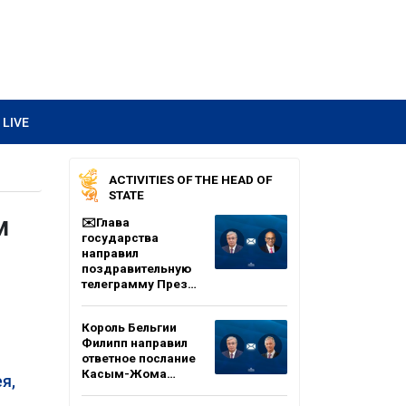
LIVE
ACTIVITIES OF THE HEAD OF
STATE
м
✉️Глава
государства
направил
поздравительную
телеграмму През…
Король Бельгии
Филипп направил
ответное послание
Касым-Жома…
я,