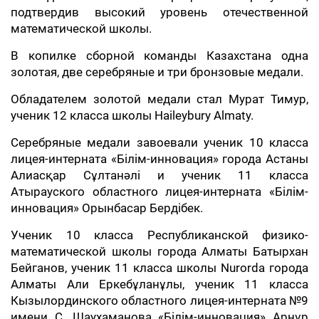
подтвердив высокий уровень отечественной
математической школы.
В копилке сборной команды Казахстана одна
золотая, две серебряные и три бронзовые медали.
Обладателем золотой медали стал Мурат Тимур,
ученик 12 класса школы Haileybury Almaty.
Серебряные медали завоевали ученик 10 класса
лицея-интерната «Білім-инновация» города Астаны
Алиасқар Сұлтанәлі и ученик 11 класса
Атырауского областного лицея-интерната «Білім-
инновация» Орынбасар Бердібек.
Ученик 10 класса Республиканской физико-
математической школы города Алматы Батырхан
Бейганов, ученик 11 класса школы Nurorda города
Алматы Али Еркебұланұлы, ученик 11 класса
Кызылординского областного лицея-интерната №9
имени С. Шаухаманова «Білім-инновация»
Арнұр