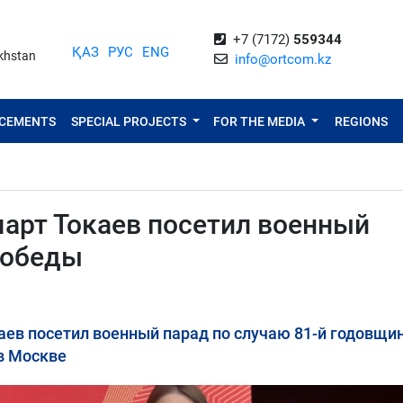
+7 (7172)
559344
ҚАЗ
РУС
ENG
akhstan
info@ortcom.kz
NCEMENTS
SPECIAL PROJECTS
FOR THE MEDIA
REGIONS
рт Токаев посетил военный
Победы
аев посетил военный парад по случаю 81-й годовщи
в Москве