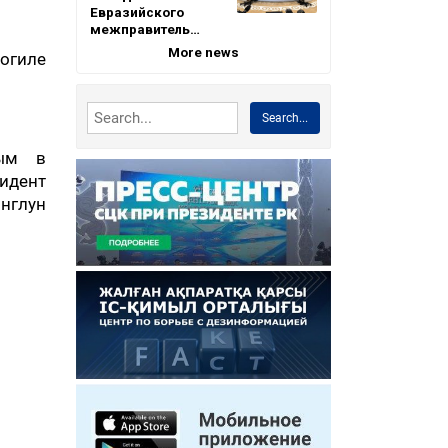
Евразийского
межправитель…
More news
огиле
Search...
ным в
идент
нглун