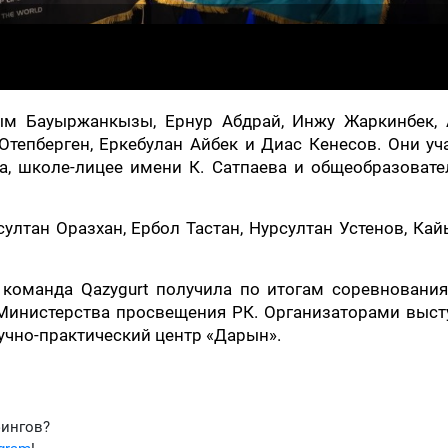
м Бауыржанкызы, Ернур Абдрай, Инжу Жаркинбек, 
Отепберген, Еркебулан Айбек и Диас Кенесов. Они уч
а, школе-лицее имени К. Сатпаева и общеобразовате
лтан Оразхан, Ербол Тастан, Нурсултан Устенов, Ка
команда Qazygurt получила по итогам соревнования
 Министерства просвещения РК. Организаторами выст
учно-практический центр «Дарын».
фингов?