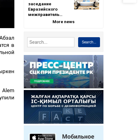
заседание
Евразийского
межправитель…
More news
Абзал
Search...
атся в
льной
йыркен
 Alem
упили