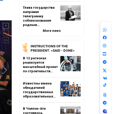
Глава государства
направил
телеграмму
соболезнования
родным…
More news
INSTRUCTIONS OF THE
PRESIDENT: «SAID - DONE»
В 12 регионах
реализуется
масштабный проект
по строительств…
Известны имена
обладателей
государственных
образовательных…
В Чолпон-Ате
состоялось