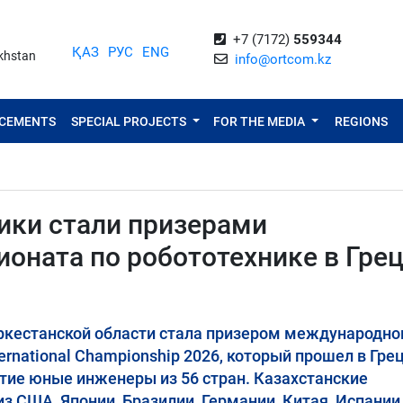
+7 (7172)
559344
ҚАЗ
РУС
ENG
akhstan
info@ortcom.kz
NCEMENTS
SPECIAL PROJECTS
FOR THE MEDIA
REGIONS
ики стали призерами
оната по робототехнике в Гре
уркестанской области стала призером международно
rnational Championship 2026, который прошел в Грец
стие юные инженеры из 56 стран. Казахстанские
 США, Японии, Бразилии, Германии, Китая, Испании