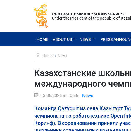
CENTRAL COMMUNICATIONS SERVICE
under the President of the Republic of Kaz
HOME
ABOUT US
NEWS
PRESS ANNOU
Home
News
Казахстанские школьн
международного чемпи
13.05.2026 in 10:56
News
Команда Qazygurt из села Казыгурт Т
чемпионата по робототехнике Open Inte
Коринф). В соревновании приняли уча
школьники соперничали с командами из