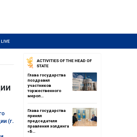
LIVE
ACTIVITIES OF THE HEAD OF
STATE
Глава государства
поздравил
ции
участников
торжественного
мероп…
Глава государства
го
принял
ии (г.
председателя
правления холдинга
«Б…
 и