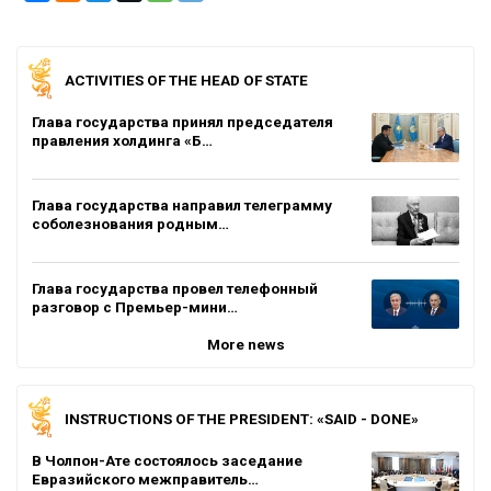
ACTIVITIES OF THE HEAD OF STATE
Глава государства принял председателя
правления холдинга «Б…
Глава государства направил телеграмму
соболезнования родным…
Глава государства провел телефонный
разговор с Премьер-мини…
More news
INSTRUCTIONS OF THE PRESIDENT: «SAID - DONE»
В Чолпон-Ате состоялось заседание
Евразийского межправитель…