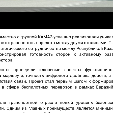
овместно с группой КАМАЗ успешно реализовали уник
 автотранспортных средств между двумя столицами. 
ратегического сотрудничества между Республикой Каз
онстрировал готовность сторон к активному раз
ктора.
исты проверяли ключевые аспекты функциониро
а маршруте, точность цифрового двойника дороги, а
утствия связи. Проект стал первым шагом к формиро
а в сфере беспилотных перевозок в рамках Евразий
ля транспортной отрасли новый уровень безопасн
ти. Одним из главных преимуществ является миними