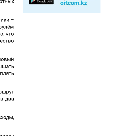
ортных
тики –
рулём
о, что
ество
новый
ышать
плять
ршрут
 в два
ходы,
тороны