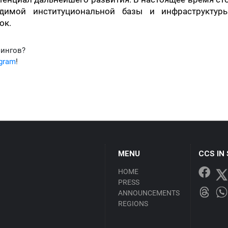
димой институциональной базы и инфраструктур
ок.
фингов?
egram
!
MENU
CCS IN
HOME
PRESS
ANNOUNCEMENTS
REGIONS