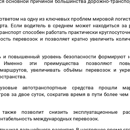
тся основной причиной большинства дорожно-трансп
 ответом на одну из ключевых проблем мировой логис
рта. Если водитель в среднем может находиться за 
транспорт способен работать практически круглосуточн
ость перевозок и позволяет кратно увеличить колич
ть и повышенный уровень безопасности формируют 
и. Именно эти преимущества позволяют пов
 маршрутов, увеличивать объёмы перевозок и укре
остранства.
узовые автотранспортные средства прошли ма
ов за двое суток, сократив время в пути более чем
 также позволит снизить эксплуатационные рас
ентабельность международных перевозок.
енциал дальнейшего развития. В настоящее время с