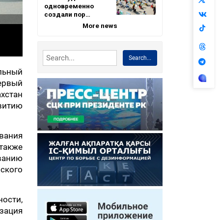
одновременно
создали пор…
More news
Search...
альный
Первый
ахстан
витию
вания
 также
ванию
ского
ости,
зация