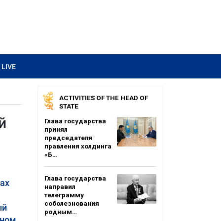
LIVE
ACTIVITIES OF THE HEAD OF
STATE
й
Глава государства
принял
председателя
правления холдинга
«Б…
Глава государства
ках
направил
телеграмму
соболезнования
ый
родным…
аном