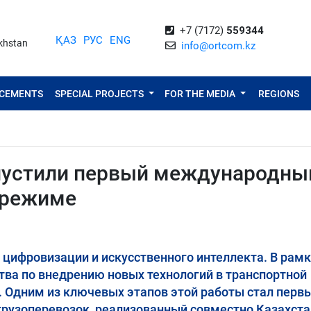
+7 (7172)
559344
ҚАЗ
РУС
ENG
akhstan
info@ortcom.kz
NCEMENTS
SPECIAL PROJECTS
FOR THE MEDIA
REGIONS
апустили первый международны
 режиме
 цифровизации и искусственного интеллекта. В рам
тва по внедрению новых технологий в транспортной
. Одним из ключевых этапов этой работы стал перв
рузоперевозок, реализованный совместно Казахст