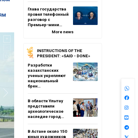
Глава государства
иям
провел телефонный
разговор с
Премьер-мини…
More news
INSTRUCTIONS OF THE
PRESIDENT: «SAID - DONE»
Разработки
казахстанских
ученых укрепляют
национальный
брен…
В области Ұлытау
представили
археологическое
наследие город…
В Астане около 150
юных художников