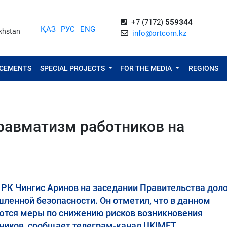
+7 (7172)
559344
ҚАЗ
РУС
ENG
akhstan
info@ortcom.kz
NCEMENTS
SPECIAL PROJECTS
FOR THE MEDIA
REGIONS
травматизм работников на
РК Чингис Аринов на заседании Правительства дол
енной безопасности. Он отметил, что в данном
ются меры по снижению рисков возникновения
ников, сообщает телеграм-канал UKIMET.