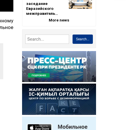
заседание
Евразийского
межправитель…
More news
нному
ельное
Search...