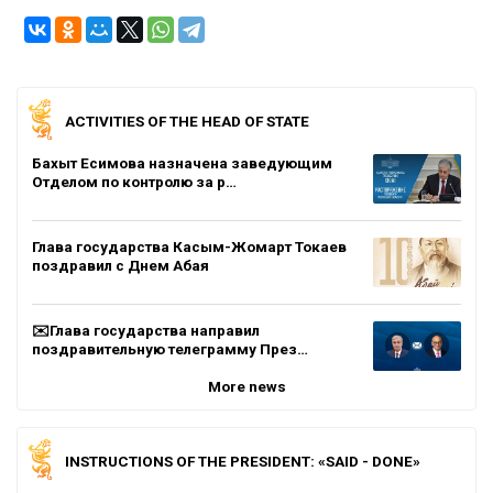
ACTIVITIES OF THE HEAD OF STATE
Бахыт Есимова назначена заведующим
Отделом по контролю за р…
Глава государства Касым-Жомарт Токаев
поздравил с Днем Абая
✉️Глава государства направил
поздравительную телеграмму През…
More news
INSTRUCTIONS OF THE PRESIDENT: «SAID - DONE»