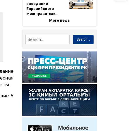
заседание
Евразийского
межправитель…
More news
Search...
дание
тесная
кты.
йшие 5