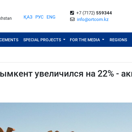
+7 (7172)
559344
ҚАЗ
РУС
ENG
akhstan
info@ortcom.kz
NCEMENTS
SPECIAL PROJECTS
FOR THE MEDIA
REGIONS
ымкент увеличился на 22% - а