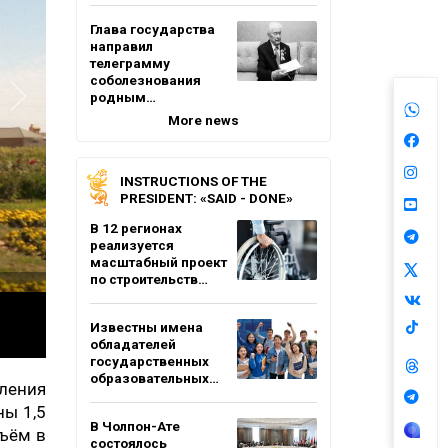
Глава государства
направил
телеграмму
соболезнования
родным…
More news
INSTRUCTIONS OF THE
PRESIDENT: «SAID - DONE»
В 12 регионах
реализуется
масштабный проект
по строительств…
Известны имена
обладателей
государственных
образовательных…
ления
ны 1,5
В Чолпон-Ате
бъём в
состоялось