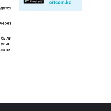
дятся
 через
и были
улиц.
щаются