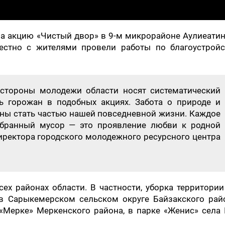
а акцию «Чистый двор» в 9-м микрорайоне Аулиеати
местно с жителями провели работы по благоустройс
 стороны молодежи области носят систематический
ть горожан в подобных акциях. Забота о природе и
ы стать частью нашей повседневной жизни. Каждое
обранный мусор — это проявление любви к родной
иректора городского молодежного ресурсного центра
х районах области. В частности, уборка территори
в Сарыкемерском сельском округе Байзакского райо
«Мерке» Меркенского района, в парке «Женис» села