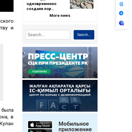
одновременно
создали пор…
More news
нского
тву и
Search...
и была
на, в
 Кулан