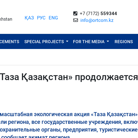
+7 (7172)
559344
ҚАЗ
РУС
ENG
akhstan
info@ortcom.kz
NCEMENTS
SPECIAL PROJECTS
FOR THE MEDIA
REGIONS
«Таза Қазақстан» продолжается
масштабная экологическая акция «Таза Қазақстан».
ли региона, все государственные учреждения, вклю
охранительные органы, предприятия, туристические
 сообщает акимат региона.