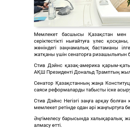
Мемлекет басшысы Қазақстан мен Қ
серіктестікті нығайтуға үлес қосқан
жөніндегі заңнамалық бастаманы ілг
жатқаны үшін сенаторға ризашылығын бі
Стив Дэйнс қазақ-америка қарым-қаты
АҚШ Президенті Дональд Трамптың жылы
Сенатор Қазақстанның жаңа Конституц
саяси реформаларды табысты іске асыр
Стив Дэйнс Негізгі заңға арқау болға
мемлекет ретінде одан әрі жаңғыртуға бе
Әңгімелесу барысында халықаралық және
алмасу өтті.