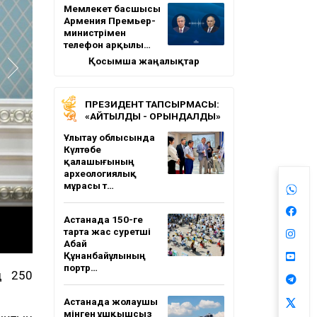
Мемлекет басшысы
Армения Премьер-
министрімен
телефон арқылы…
Қосымша жаңалықтар
ПРЕЗИДЕНТ ТАПСЫРМАСЫ:
«АЙТЫЛДЫ - ОРЫНДАЛДЫ»
Ұлытау облысында
Күлтөбе
қалашығының
археологиялық
мұрасы т…
Астанада 150-ге
тарта жас суретші
Абай
Құнанбайұлының
портр…
ң 250
Астанада жолаушы
мінген ұшқышсыз