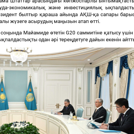
ама Штаттар арасындағы көпжоспарлы ынтымақтаст
уда-экономикалық және инвестициялық ықпалдаст
резидент былтыр қараша айында АҚШ-қа сапары бары
палы жүзеге асырудың маңызын атап өтті.
соңында Майамиде өтетін G20 саммитіне қатысу үшін
қпалдастықты одан әрі тереңдетуге дайын екенін айтт