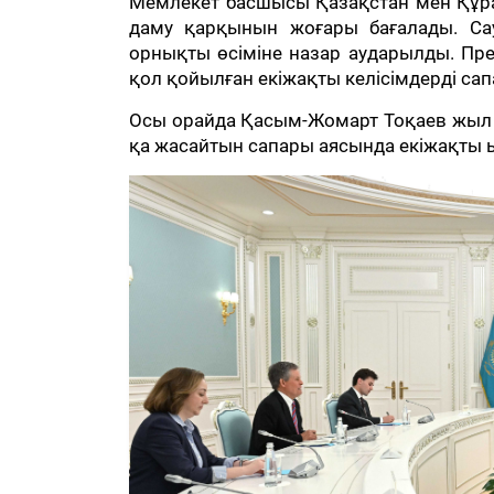
Мемлекет басшысы Қазақстан мен Құр
даму қарқынын жоғары бағалады. Са
орнықты өсіміне назар аударылды. П
қол қойылған екіжақты келісімдерді са
Осы орайда Қасым-Жомарт Тоқаев жыл 
қа жасайтын сапары аясында екіжақты ы