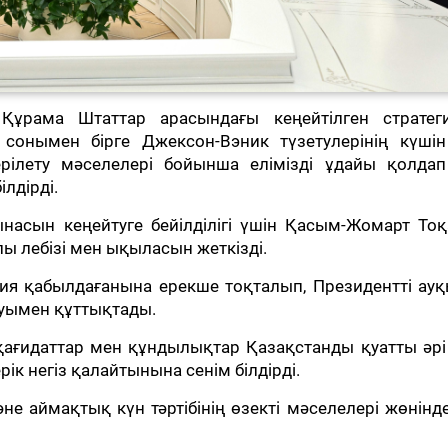
ұрама Штаттар арасындағы кеңейтілген стратег
ы, сонымен бірге Джексон-Вэник түзетулерінің күші
ерілету мәселелері бойынша елімізді ұдайы қолдап
лдірді.
насын кеңейтуге бейілділігі үшін Қасым-Жомарт Тоқ
 лебізі мен ықыласын жеткізді.
ия қабылдағанына ерекше тоқталып, Президентті ау
уымен құттықтады.
н қағидаттар мен құндылықтар Қазақстанды қуатты әр
рік негіз қалайтынына сенім білдірді.
 аймақтық күн тәртібінің өзекті мәселелері жөнінде