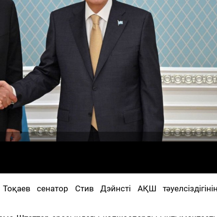
Тоқаев сенатор Стив Дэйнсті АҚШ тәуелсіздігіні