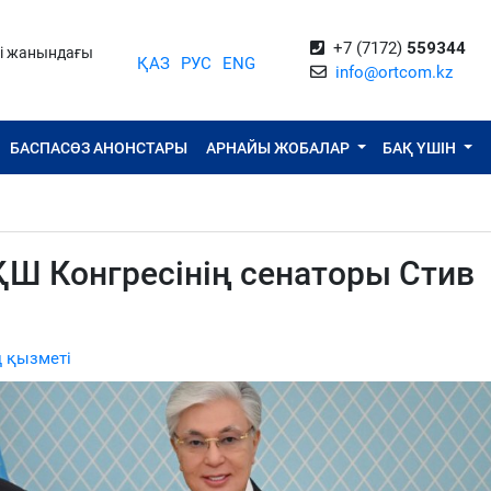
+7 (7172)
559344
ті жанындағы
ҚАЗ
РУС
ENG
info@ortcom.kz
БАСПАСӨЗ АНОНСТАРЫ
АРНАЙЫ ЖОБАЛАР
БАҚ ҮШІН
Ш Конгресінің сенаторы Стив
 қызметі