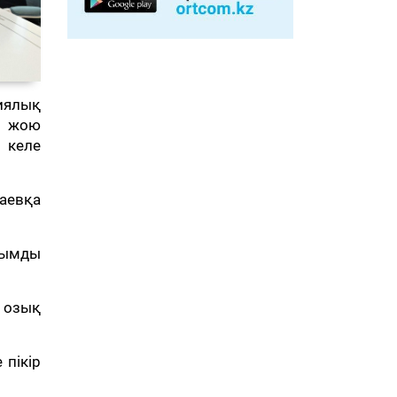
иялық
н жою
 келе
аевқа
қымды
і озық
 пікір