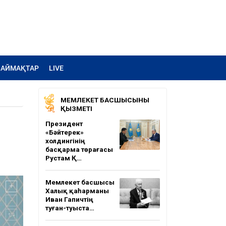
АЙМАҚТАР
LIVE
МЕМЛЕКЕТ БАСШЫСЫНЫҢ
ҚЫЗМЕТІ
Президент
«Бәйтерек»
холдингінің
басқарма төрағасы
Рустам Қ…
Мемлекет басшысы
Халық қаһарманы
Иван Гапичтің
туған-туыста…