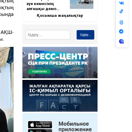
ықтың
әуе кемесінің
ықтың
алғашқы демо…
сында
Қосымша жаңалықтар
 АҚШ-
Іздеу...
ы.