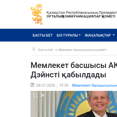
Қазақстан Республикасының Президен
ОРТАЛЫҚ КОММУНИКАЦИЯЛАР ҚЫЗМЕТІ
БАСТЫ БЕТ
БІЗ ТУРАЛЫ
ЖАҢАЛЫҚТАР
Басты бет
Мемлекет басшысының қызметі
Мемлекет басшысы АҚ
Дэйнсті қабылдады
08.07.2026 _ 19:55
Мемлекет басшысының