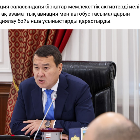
я саласындағы бірқатар мемлекеттік активтерді иелі
-ақ азаматтық авиация мен автобус тасымалдарын
ациялау бойынша ұсыныстарды қарастырды.