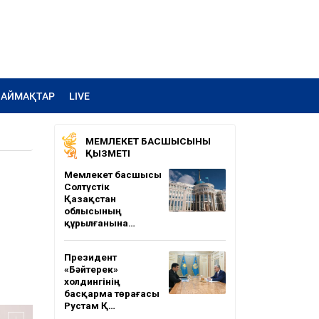
АЙМАҚТАР
LIVE
МЕМЛЕКЕТ БАСШЫСЫНЫҢ
ҚЫЗМЕТІ
Мемлекет басшысы
Солтүстік
Қазақстан
облысының
құрылғанына…
Президент
«Бәйтерек»
холдингінің
басқарма төрағасы
Рустам Қ…