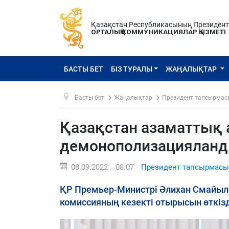
Қазақстан Республикасының Президен
ОРТАЛЫҚ КОММУНИКАЦИЯЛАР ҚЫЗМЕТІ
БАСТЫ БЕТ
БІЗ ТУРАЛЫ
ЖАҢАЛЫҚТАР
Басты бет
Жаңалықтар
Президент тапсырмас
Қазақстан азаматтық 
демонополизациялан
08.09.2022 _ 08:07
Президент тапсырмасы
ҚР Премьер-Министрі Әлихан Смайыл
комиссияның кезекті отырысын өткізд