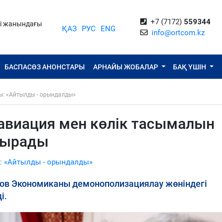
+7 (7172)
559344
ті жанындағы
ҚАЗ
РУС
ENG
info@ortcom.kz
БАСПАСӨЗ АНОНСТАРЫ
АРНАЙЫ ЖОБАЛАР
БАҚ ҮШІН
ы: «Айтылды - орындалды»
авиация мен көлік тасымалын
дырады
: «Айтылды - орындалды»
ов Экономиканы демонополизациялау жөніндегі
і.