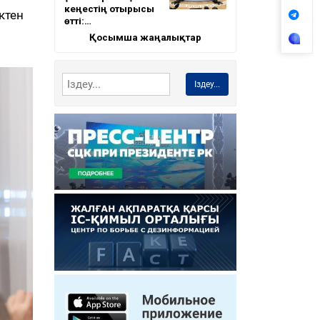
кеңестің отырысы
ктен
өтті:…
Қосымша жаңалықтар
Іздеу...