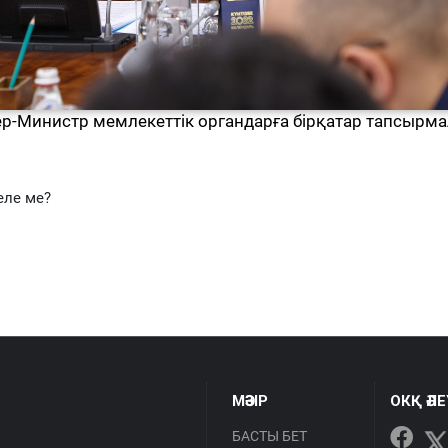
Министр мемлекеттік органдарға бірқатар тапсырма
еле ме?
МӘЗІР
ОКҚ ӘЛ
БАСТЫ БЕТ