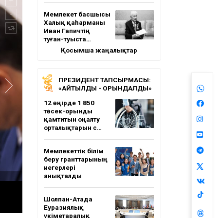
Мемлекет басшысы
Халық қаһарманы
Иван Гапичтің
туған-туыста…
Қосымша жаңалықтар
ПРЕЗИДЕНТ ТАПСЫРМАСЫ:
«АЙТЫЛДЫ - ОРЫНДАЛДЫ»
12 өңірде 1 850
төсек-орынды
қамтитын оңалту
орталықтарын с…
Мемлекеттік білім
беру гранттарының
иегерлері
анықталды
Шолпан-Атада
Еуразиялық
үкіметаралық