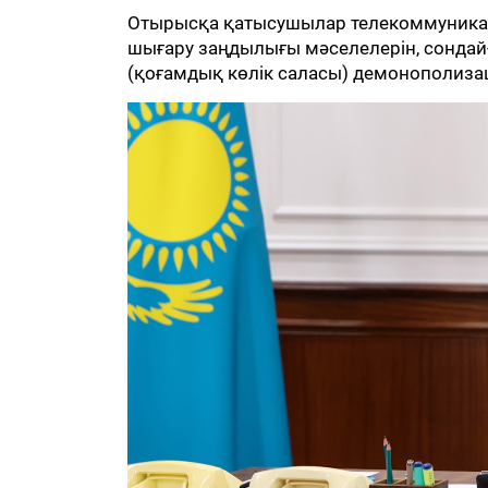
Отырысқа қатысушылар телекоммуникаци
шығару заңдылығы мәселелерін, сондай
(қоғамдық көлік саласы) демонополиз