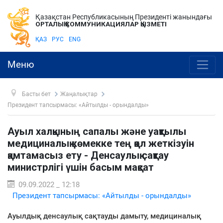
Қазақстан Республикасының Президенті жанындағы
ОРТАЛЫҚ КОММУНИКАЦИЯЛАР ҚЫЗМЕТІ
ҚАЗ
РУС
ENG
Меню
Басты бет
Жаңалықтар
Президент тапсырмасы: «Айтылды - орындалды»
Ауыл халқының сапалы және уақтылы
медициналық көмекке тең қол жеткізуін
қамтамасыз ету - Денсаулық сақтау
министрлігі үшін басым мақсат
09.09.2022 _ 12:18
Президент тапсырмасы: «Айтылды - орындалды»
Ауылдық денсаулық сақтауды дамыту, медициналық