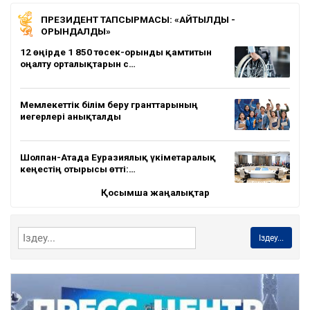
ПРЕЗИДЕНТ ТАПСЫРМАСЫ: «АЙТЫЛДЫ -
ОРЫНДАЛДЫ»
12 өңірде 1 850 төсек-орынды қамтитын
оңалту орталықтарын с…
Мемлекеттік білім беру гранттарының
иегерлері анықталды
Шолпан-Атада Еуразиялық үкіметаралық
кеңестің отырысы өтті:…
Қосымша жаңалықтар
Іздеу...