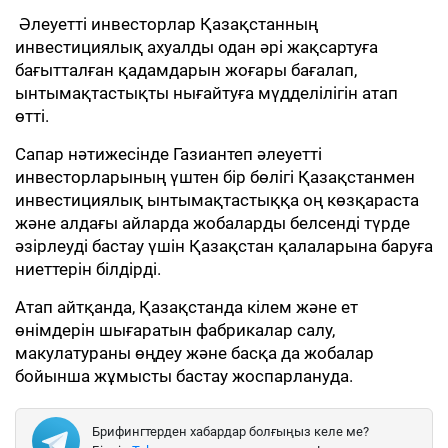
Әлеуетті инвесторлар Қазақстанның
инвестициялық ахуалды одан әрі жақсартуға
бағытталған қадамдарын жоғары бағалап,
ынтымақтастықты нығайтуға мүдделілігін атап
өтті.
Сапар нәтижесінде Газиантеп әлеуетті
инвесторларының үштен бір бөлігі Қазақстанмен
инвестициялық ынтымақтастыққа оң көзқараста
және алдағы айларда жобаларды белсенді түрде
әзірлеуді бастау үшін Қазақстан қалаларына баруға
ниеттерін білдірді.
Атап айтқанда, Қазақстанда кілем және ет
өнімдерін шығаратын фабрикалар салу,
макулатураны өңдеу және басқа да жобалар
бойынша жұмысты бастау жоспарлануда.
Брифингтерден хабардар болғыңыз келе ме?