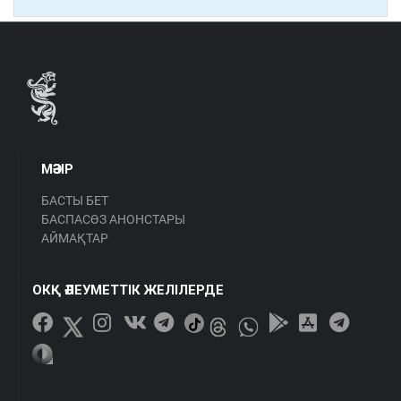
МӘЗІР
БАСТЫ БЕТ
БАСПАСӨЗ АНОНСТАРЫ
АЙМАҚТАР
ОКҚ ӘЛЕУМЕТТІК ЖЕЛІЛЕРДЕ