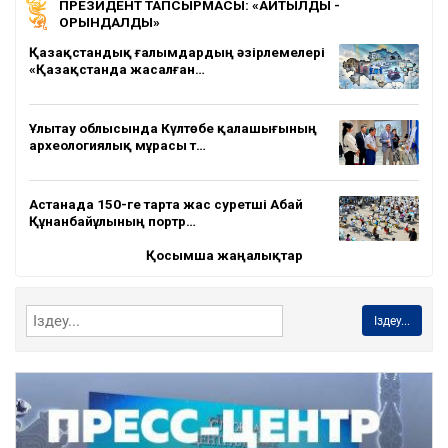
ПРЕЗИДЕНТ ТАПСЫРМАСЫ: «АЙТЫЛДЫ -
ОРЫНДАЛДЫ»
Қазақстандық ғалымдардың әзірлемелері
«Қазақстанда жасалған…
Ұлытау облысында Күлтөбе қалашығының
археологиялық мұрасы т…
Астанада 150-ге тарта жас суретші Абай
Құнанбайұлының портр…
Қосымша жаңалықтар
Іздеу...