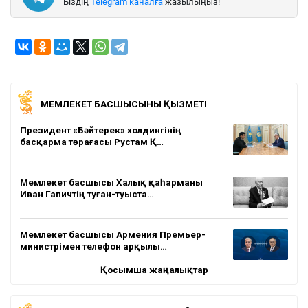
Біздің
Telegram каналға
жазылыңыз!
МЕМЛЕКЕТ БАСШЫСЫНЫҢ ҚЫЗМЕТІ
Президент «Бәйтерек» холдингінің
басқарма төрағасы Рустам Қ…
Мемлекет басшысы Халық қаһарманы
Иван Гапичтің туған-туыста…
Мемлекет басшысы Армения Премьер-
министрімен телефон арқылы…
Қосымша жаңалықтар