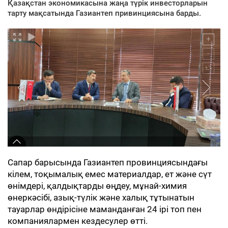
Қазақстан экономикасына жаңа түрік инвесторларын
тарту мақсатында Газиантеп привинциясына барды.
Сапар барысында Газиантеп провинциясындағы
кілем, тоқымалық емес материалдар, ет және сүт
өнімдері, қалдықтарды өңдеу, мұнай-химия
өнеркәсібі, азық-түлік және халық тұтынатын
тауарлар өндірісіне маманданған 24 ірі топ пен
компаниялармен кездесулер өтті.