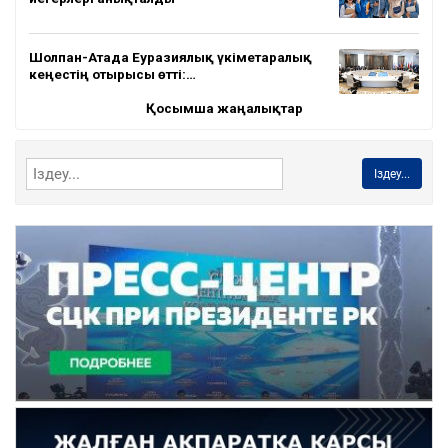
Шолпан-Атада Еуразиялық үкіметаралық
кеңестің отырысы өтті:…
Қосымша жаңалықтар
Іздеу...