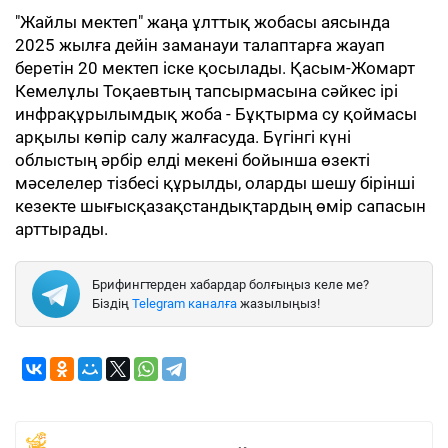
"Жайлы мектеп" жаңа ұлттық жобасы аясында
2025 жылға дейін заманауи талаптарға жауап
беретін 20 мектеп іске қосылады. Қасым-Жомарт
Кемелұлы Тоқаевтың тапсырмасына сәйкес ірі
инфрақұрылымдық жоба - Бұқтырма су қоймасы
арқылы көпір салу жалғасуда. Бүгінгі күні
облыстың әрбір елді мекені бойынша өзекті
мәселелер тізбесі құрылды, оларды шешу бірінші
кезекте шығысқазақстандықтардың өмір сапасын
арттырады.
Брифингтерден хабардар болғыңыз келе ме?
Біздің
Telegram каналға
жазылыңыз!