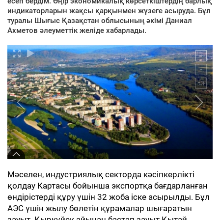
есеп бердім. Өңір экономикалық көрсеткіштердің барлық
индикаторларын жақсы қарқынмен жүзеге асыруда. Бұл
туралы Шығыс Қазақстан облысының әкімі Даниал
Ахметов әлеуметтік желіде хабарлады.
Мәселен, индустриялық секторда кәсіпкерлікті
қолдау Картасы бойынша экспортқа бағдарланған
өндірістерді құру үшін 32 жоба іске асырылды. Бұл
АЭС үшін жылу бөлетін құрамалар шығаратын
зауыт. Қыркүйек айынан бастап зауыт Қытай