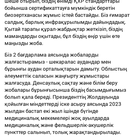
шеше отырып, біздің өнімді ҚХР стандарттары
бойынша сертификаттауға мүмкіндік беретін
биозертханасы жұмыс істей бастайды. Біз ғимарат
салдық, барлық инфрақұрылымды дайындадық.
Қытай тарапы құрал-жабдықтар жеткізіп, біздің
мамандарды оқытады, бұл біздің өңір үшін өте
маңызды жоба.
Біз 2 бағдарлама аясында жобаларды
жалғастырамыз - шекаралас аудандар мен
бұрынғы аудан орталықтарын дамыту. Облыстың
әлеуметтік саласын жаңғырту жұмыстары
жалғасуда. Денсаулық сақтау және білім беру
жобалары бұрынғысынша біздің басымдығымыз
болып қала береді. Президенттің Жолдауында
қойылған міндеттерді іске асыру аясында 2023
жылдан бастап екі жыл ішінде бүгінде
медициналық мекемелері жоқ ауылдарда
медициналық және фельдшерлік-акушерлік
пункттер салынып, толық жарақтандырылады.