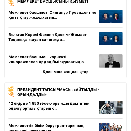
МЕМЛЕКЕТ БАСШЫСЫНЫҢ ҚЫЗМЕТІ
Мемлекет басшысы Сингапур Президентіне
құттықтау жеделхатын…
Бельгия Королі Филипп Қасым-Жомарт
Тоқаевқа жауап хат жолда…
Мемлекет басшысы көрнекті
кинорежиссер Ардақ Әмірқұловтың о…
Қосымша жаңалықтар
ПРЕЗИДЕНТ ТАПСЫРМАСЫ: «АЙТЫЛДЫ -
ОРЫНДАЛДЫ»
12 өңірде 1 850 төсек-орынды қамтитын
оңалту орталықтарын с…
Мемлекеттік білім беру гранттарының
иегерлері анықталды