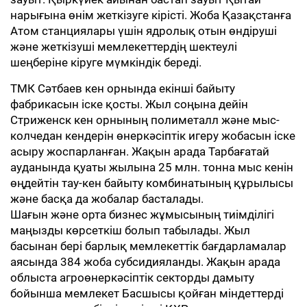
нарығына өнім жеткізуге кірісті. Жоба Қазақстанға
Атом станциялары үшін ядролық отын өндіруші
және жеткізуші мемлекеттердің шектеулі
шеңберіне кіруге мүмкіндік береді.
ТМК Сәтбаев кен орнында екінші байыту
фабрикасын іске қосты. Жыл соңына дейін
Стриженск кен орнының полиметалл және мыс-
колчедан кендерін өнеркәсіптік игеру жобасын іске
асыру жоспарланған. Жақын арада Тарбағатай
ауданында қуаты жылына 25 млн. тонна мыс кенін
өңдейтін тау-кен байыту комбинатының құрылысы
және басқа да жобалар басталады.
Шағын және орта бизнес жұмысының тиімділігі
маңызды көрсеткіш болып табылады. Жыл
басынан бері барлық мемлекеттік бағдарламалар
аясында 384 жоба субсидияланды. Жақын арада
облыста агроөнеркәсіптік секторды дамыту
бойынша мемлекет Басшысы қойған міндеттерді