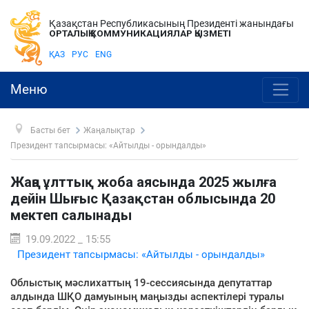
Қазақстан Республикасының Президенті жанындағы
ОРТАЛЫҚ КОММУНИКАЦИЯЛАР ҚЫЗМЕТІ
ҚАЗ
РУС
ENG
Меню
Басты бет
Жаңалықтар
Президент тапсырмасы: «Айтылды - орындалды»
Жаңа ұлттық жоба аясында 2025 жылға
дейін Шығыс Қазақстан облысында 20
мектеп салынады
19.09.2022 _ 15:55
Президент тапсырмасы: «Айтылды - орындалды»
Облыстық мәслихаттың 19-сессиясында депутаттар
алдында ШҚО дамуының маңызды аспектілері туралы