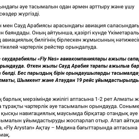
сындағы әуе тасымалын одан әрмен арттыру және ұшу
өздер жүргізді.
н мен Сауд Арабиясы арасындағы авиация саласындағ
 баяндады. Оның айтуынша, қазіргі күнде Үкіметарал
ің авиациялық билігінің бірлескен жұмысының нәтижес
келей чартерлік рейстер орындалуда.
 саударабиялық «Fly Nas» авиакомпаниялары қажылық сапа
орындауда. Өткен жылы Сауд Арабия тарапы қажылыққа бар
ота бөлді. Бес парыздың бірін орындаушыларды тасымалда
Алматы, Шымкент және Ақтаудан 19 рейс ұйымдастырылды
барлық мерзімінде жиілігі аптасына 1-2 рет Алматы 
 тұрақты чартерлік әуе тасымалын орындауда. Соным
е қысқы навигациялық маусымда бірқатар отандық әуе
ымалын ұйымдастыруды жоспарлап отыр. Атап айтқан
, «Fly Arystan» Ақтау – Медина бағыттарында аптасына
мақ.