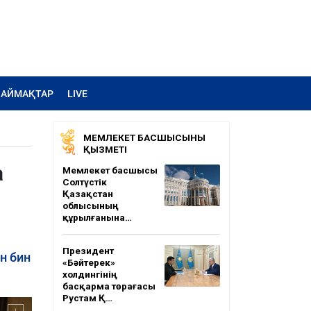
АЙМАҚТАР
LIVE
МЕМЛЕКЕТ БАСШЫСЫНЫҢ
ҚЫЗМЕТІ
а
Мемлекет басшысы
Солтүстік
Қазақстан
облысының
құрылғанына…
Президент
н бин
«Бәйтерек»
холдингінің
басқарма төрағасы
Рустам Қ…