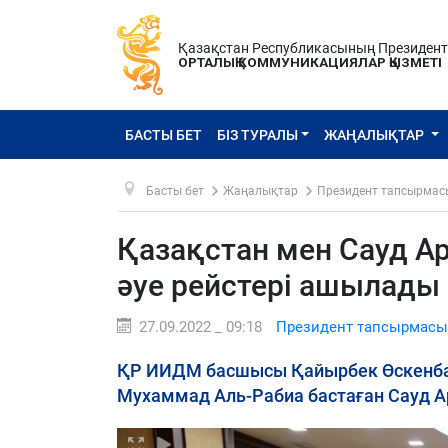
Қазақстан Республикасының Президен
ОРТАЛЫҚ КОММУНИКАЦИЯЛАР ҚЫЗМЕТІ
БАСТЫ БЕТ
БІЗ ТУРАЛЫ
ЖАҢАЛЫҚТАР
Басты бет
Жаңалықтар
Президент тапсырмас
Қазақстан мен Сауд А
әуе рейстері ашылады
27.09.2022 _ 09:18
Президент тапсырмасы
ҚР ИИДМ басшысы Қайырбек Өскенбае
Мухаммад Аль-Рабиа бастаған Сауд А