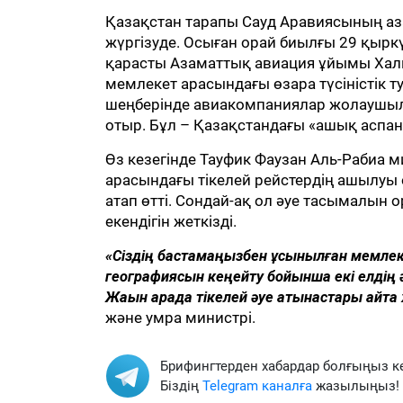
Қазақстан тарапы Сауд Аравиясының аз
жүргізуде. Осыған орай биылғы 29 қырк
қарасты Азаматтық авиация ұйымы Хал
мемлекет арасындағы өзара түсіністік 
шеңберінде авиакомпаниялар жолаушылар
отыр. Бұл – Қазақстандағы «ашық аспа
Өз кезегінде Тауфик Фаузан Аль-Рабиа м
арасындағы тікелей рейстердің ашылуы 
атап өтті. Сондай-ақ ол әуе тасымалын
екендігін жеткізді.
«Сіздің бастамаңызбен ұсынылған мемлек
географиясын кеңейту бойынша екі елдің әу
Жақын арада тікелей әуе қатынастары қайт
және умра министрі.
Брифингтерден хабардар болғыңыз к
Біздің
Telegram каналға
жазылыңыз!