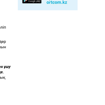
ліп
лдер
нын
ен ұшу
де.
лық