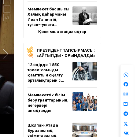
Мемлекет басшысы
Халық қаһарманы
Иван Гапичтің
туған-туыста…
Қосымша жаңалықтар
ПРЕЗИДЕНТ ТАПСЫРМАСЫ:
«АЙТЫЛДЫ - ОРЫНДАЛДЫ»
12 өңірде 1 850
төсек-орынды
қамтитын оңалту
орталықтарын с…
Мемлекеттік білім
беру гранттарының
иегерлері
анықталды
Шолпан-Атада
Еуразиялық
үкіметаралық