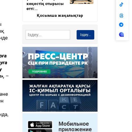
кеңестің отырысы
өтті:…
Қосымша жаңалықтар
ы
ық
Іздеу...
інде
рға
уға
у
»,
–
және
ен
да,