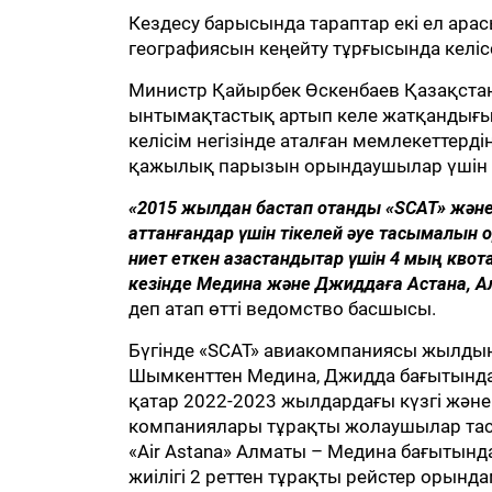
Кездесу барысында тараптар екі ел ара
географиясын кеңейту тұрғысында келісс
Министр Қайырбек Өскенбаев Қазақста
ынтымақтастық артып келе жатқандығын
келісім негізінде аталған мемлекеттерд
қажылық парызын орындаушылар үшін ті
«2015 жылдан бастап отандық «SCAT» және
аттанғандар үшін тікелей әуе тасымалын 
ниет еткен қазақстандықтар үшін 4 мың кв
кезінде Медина және Джиддаға Астана, 
деп атап өтті ведомство басшысы.
Бүгінде «SCAT» авиакомпаниясы жылдың 
Шымкенттен Медина, Джидда бағытында
қатар 2022-2023 жылдардағы күзгі жән
компаниялары тұрақты жолаушылар тас
«Air Astana» Алматы – Медина бағытында
жиілігі 2 реттен тұрақты рейстер орында