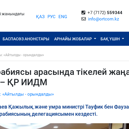
+7 (7172)
559344
ті жанындағы
ҚАЗ
РУС
ENG
info@ortcom.kz
БАСПАСӨЗ АНОНСТАРЫ
АРНАЙЫ ЖОБАЛАР
БАҚ ҮШІН
ы: «Айтылды - орындалды»
рабиясы арасында тікелей жаң
 – ҚР ИИДМ
: «Айтылды - орындалды»
в Қажылық және умра министрі Тауфик бен Фауза
рабиясының делегациясымен кездесті.