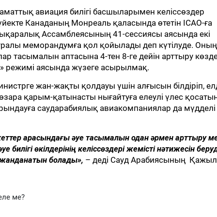
аматтық авиация билігі басшыларымен келіссөздер
үйекте Канаданың Монреаль қаласында өтетін ICAO-ға
ықаралық Ассамблеясының 41-сессиясы аясында екі
туралы меморандумға қол қойылады деп күтілуде. Оның
 тасымалын аптасына 4-тен 8-ге дейін арттыру көзде
н» режимі аясында жүзеге асырылмақ.
инистрге жан-жақты қолдауы үшін алғысын білдіріп, е
өзара қарым-қатынасты нығайтуға елеулі үлес қосаты
 орындауға саударабиялық авиакомпаниялар да мүдделі
еттер арасындағы әуе тасымалын одан әрмен арттыру м
е билігі өкілдерінің келіссөздері жемісті нәтижесін беру
а жанданатын болады»,
– деді Сауд Арабиясының Қажы
еле ме?