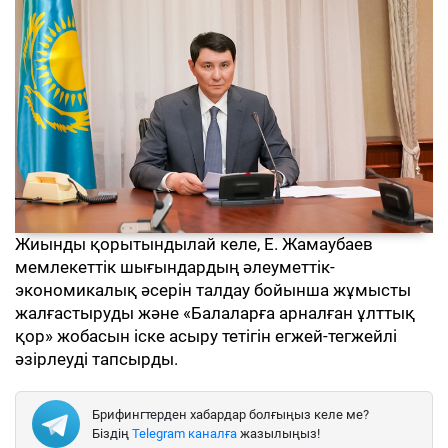
Жиынды қорытындылай келе, Е. Жамаубаев
мемлекеттік шығындардың әлеуметтік-
экономикалық әсерін талдау бойынша жұмысты
жалғастыруды және «Балаларға арналған ұлттық
қор» жобасын іске асыру тетігін егжей-тегжейлі
әзірлеуді тапсырды.
Брифингтерден хабардар болғыңыз келе ме?
Біздің
Telegram каналға
жазылыңыз!