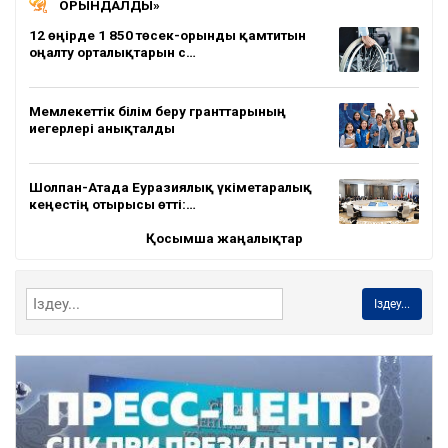
ОРЫНДАЛДЫ»
12 өңірде 1 850 төсек-орынды қамтитын
оңалту орталықтарын с…
Мемлекеттік білім беру гранттарының
иегерлері анықталды
Шолпан-Атада Еуразиялық үкіметаралық
кеңестің отырысы өтті:…
Қосымша жаңалықтар
Іздеу...