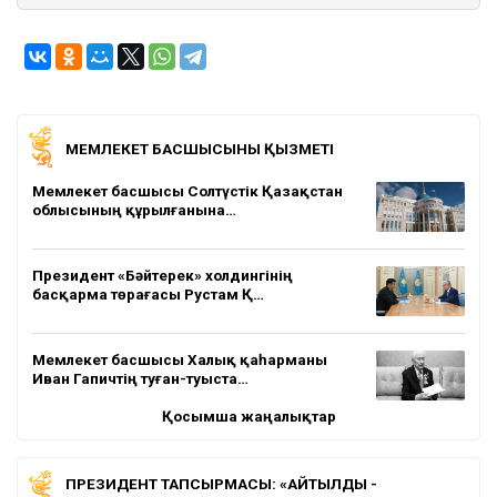
МЕМЛЕКЕТ БАСШЫСЫНЫҢ ҚЫЗМЕТІ
Мемлекет басшысы Солтүстік Қазақстан
облысының құрылғанына…
Президент «Бәйтерек» холдингінің
басқарма төрағасы Рустам Қ…
Мемлекет басшысы Халық қаһарманы
Иван Гапичтің туған-туыста…
Қосымша жаңалықтар
ПРЕЗИДЕНТ ТАПСЫРМАСЫ: «АЙТЫЛДЫ -