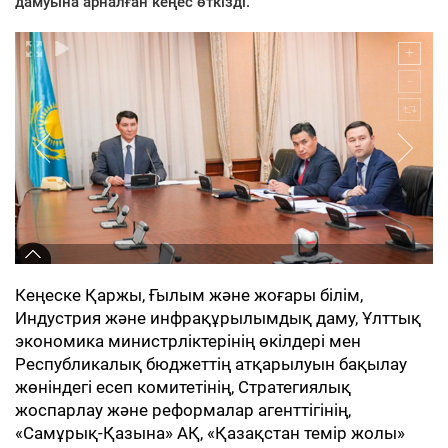
дамуына арналған кеңес өткізді.
Кеңеске Қаржы, Ғылым және жоғары білім,
Индустрия және инфрақұрылымдық даму, Ұлттық
экономика министрліктерінің өкілдері мен
Республикалық бюджеттің атқарылуын бақылау
жөніндегі есеп комитетінің, Стратегиялық
жоспарлау және реформалар агенттігінің,
«Самұрық-Қазына» АҚ, «Қазақстан темір жолы»