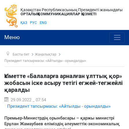
Қазақстан Республикасының Президенті жанындағы
ОРТАЛЫҚ КОММУНИКАЦИЯЛАР ҚЫЗМЕТІ
ҚАЗ
РУС
ENG
Меню
Басты бет
Жаңалықтар
Президент тапсырмасы: «Айтылды - орындалды»
Үкіметте «Балаларға арналған ұлттық қор»
жобасын іске асыру тетігі егжей-тегжейлі
қаралды
29.09.2022 _ 07:54
Президент тапсырмасы: «Айтылды - орындалды»
Премьер-Министрдің орынбасары – қаржы министрі
Ерұлан Жамаубаев еліміздің әлеуметтік-экономикалық