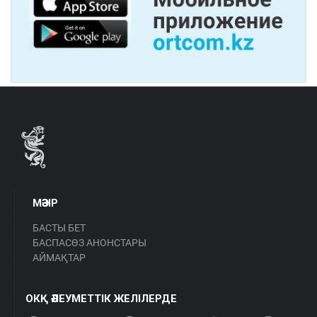
МӘЗІР
БАСТЫ БЕТ
БАСПАСӨЗ АНОНСТАРЫ
АЙМАҚТАР
ОКҚ ӘЛЕУМЕТТІК ЖЕЛІЛЕРДЕ