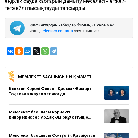
өңірлік сауда хабтарын дамыту мәселесін егжей-
тегжейлі пысықтауды тапсырды.
Брифингтерден хабардар болғыңыз келе ме?
Біздің
Telegram каналға
жазылыңыз!
МЕМЛЕКЕТ БАСШЫСЫНЫҢ ҚЫЗМЕТІ
Бельгия Королі Филипп Қасым-Жомарт
Тоқаевқа жауап хат жолда…
Мемлекет басшысы көрнекті
кинорежиссер Ардақ Әмірқұловтың о…
Мемлекет басшысы Солтүстік Қазақстан