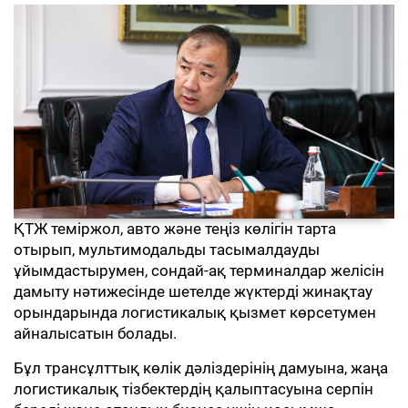
ҚТЖ теміржол, авто және теңіз көлігін тарта
отырып, мультимодальды тасымалдауды
ұйымдастырумен, сондай-ақ терминалдар желісін
дамыту нәтижесінде шетелде жүктерді жинақтау
орындарында логистикалық қызмет көрсетумен
айналысатын болады.
Бұл трансұлттық көлік дәліздерінің дамуына, жаңа
логистикалық тізбектердің қалыптасуына серпін