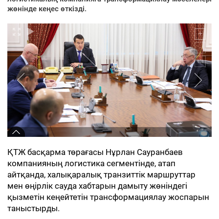
жөнінде кеңес өткізді.
ҚТЖ басқарма төрағасы Нұрлан Сауранбаев
компанияның логистика сегментінде, атап
айтқанда, халықаралық транзиттік маршруттар
мен өңірлік сауда хабтарын дамыту жөніндегі
қызметін кеңейтетін трансформациялау жоспарын
таныстырды.