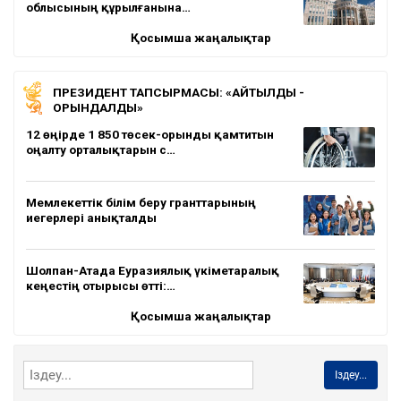
облысының құрылғанына…
Қосымша жаңалықтар
ПРЕЗИДЕНТ ТАПСЫРМАСЫ: «АЙТЫЛДЫ -
ОРЫНДАЛДЫ»
12 өңірде 1 850 төсек-орынды қамтитын
оңалту орталықтарын с…
Мемлекеттік білім беру гранттарының
иегерлері анықталды
Шолпан-Атада Еуразиялық үкіметаралық
кеңестің отырысы өтті:…
Қосымша жаңалықтар
Іздеу...