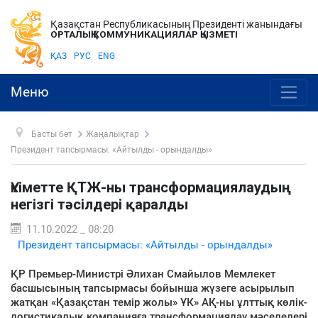
Қазақстан Республикасының Президенті жанындағы
ОРТАЛЫҚ КОММУНИКАЦИЯЛАР ҚЫЗМЕТІ
ҚАЗ
РУС
ENG
Меню
Басты бет
Жаңалықтар
Президент тапсырмасы: «Айтылды - орындалды»
Үкіметте ҚТЖ-ны трансформациялаудың
негізгі тәсілдері қаралды
11.10.2022 _ 08:20
Президент тапсырмасы: «Айтылды - орындалды»
ҚР Премьер-Министрі Әлихан Смайылов Мемлекет
басшысының тапсырмасы бойынша жүзеге асырылып
жатқан «Қазақстан темір жолы» ҰК» АҚ-ны ұлттық көлік-
логистикалық компанияға трансформациялау мәселелері