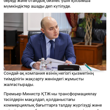
береді және отандық бизнес үшін қосымша
мүмкіндіктер ашады деп күтілуде.
Сондай-ақ компания өзінің негізгі қызметінің
тиімділігін жақсарту жөніндегі жұмысты
жалғастырады.
Премьер-Министр ҚТЖ-ны трансформациялау
тәсілдерін мақұлдап, қолданыстағы
коммерциялық бағыттарға талдау жүргізуді және