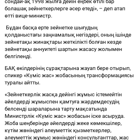
сондай-ақ 1998 жылға дейін еңбек өтілі бар
болашақ зейнеткерлерге әсер етеді», – деп атап
өтті вице-министр.
​ Бұдан басқа ерте зейнетке шығудың
қолданыстағы заңнамалық негіздері, оның ішінде
зейнетақы жинақтары жеткілікті болған кезде
зейнетақы аннуитеті шартын жасасу жолымен
белгіленді. ​
БАҚ өкілдерінің сұрақтарына жауап бере отырып,
спикер «Күміс жас» жобасының трансформациясы
туралы айтты.
«Зейнеткерлік жасқа дейінгі жұмыс істемейтін
әйелдерді жұмыспен қамтуға жәрдемдесудің
белсенді шараларына тарту мақсатында
Министрлік «Күміс жас» жобасын іске асыруда.
Жоба шеңберінде әйелдерді жеке көмекшілер,
күтім жөніндегі әлеуметтік қызметкерлер,
әлеуметтік жұмыс жөніндегі консультанттар, жас