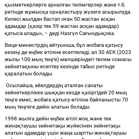
қызметкерлерге арналған тәлімгерлер және т.б.
ретінде жұмысқа орналастыру жүзеге асырылуда.
Келесі жылдан бастап оған 50 жастан асқан
адамдар (қазір тек 59 жастан асқан адамдар)
қатыса алады», – деді Назгүл Сағындықова.
Вице-министрдің айтуынша, бұл жобаға қатысу
кезеңі де еңбек өтіліне есептеледі, ал 30 АЕК (2023
жылы 100 мың теңге) мөлшеріндегі төлем сомасы
зейнетақыны есептеу кезінде табыс ретінде
қаралатын болады.
​ Осылайша, әйелдердің аталған санаты
зейнеткерлікке шыққан кезде қазіргідей 20 мың
теңге емес, жобаға қатысу өтіліне байланысты 70
мың теңгеге дейін алатын болады.
1998 жылға дейін еңбек өтілі жоқ және тек
жинақтаушы зейнетақы жүйесінен зейнетақы
алатын адамдар үшін жаңа шартты-жинақтаушы