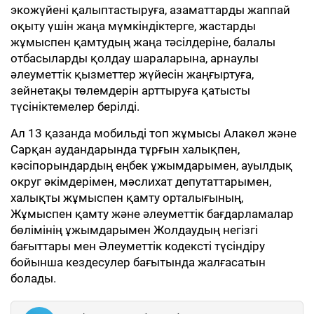
экожүйені қалыптастыруға, азаматтарды жаппай
оқыту үшін жаңа мүмкіндіктерге, жастарды
жұмыспен қамтудың жаңа тәсілдеріне, балалы
отбасыларды қолдау шараларына, арнаулы
әлеуметтік қызметтер жүйесін жаңғыртуға,
зейнетақы төлемдерін арттыруға қатысты
түсініктемелер берілді.
Ал 13 қазанда мобильді топ жұмысы Алакөл және
Сарқан аудандарында тұрғын халықпен,
кәсіпорындардың еңбек ұжымдарымен, ауылдық
округ әкімдерімен, мәслихат депутаттарымен,
халықты жұмыспен қамту орталығының,
Жұмыспен қамту және әлеуметтік бағдарламалар
бөлімінің ұжымдарымен Жолдаудың негізгі
бағыттары мен Әлеуметтік кодексті түсіндіру
бойынша кездесулер бағытында жалғасатын
болады.