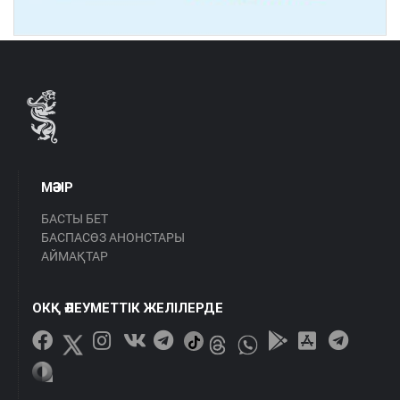
МӘЗІР
БАСТЫ БЕТ
БАСПАСӨЗ АНОНСТАРЫ
АЙМАҚТАР
ОКҚ ӘЛЕУМЕТТІК ЖЕЛІЛЕРДЕ