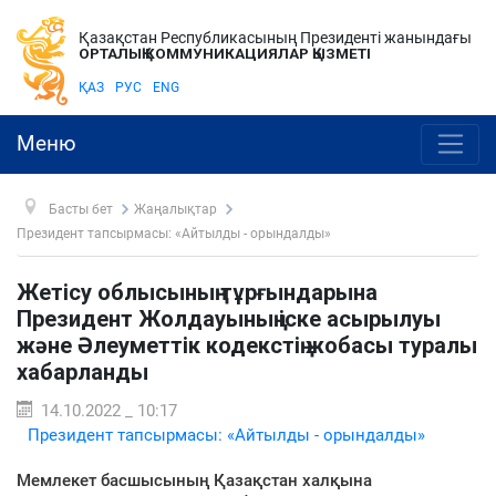
Қазақстан Республикасының Президенті жанындағы
ОРТАЛЫҚ КОММУНИКАЦИЯЛАР ҚЫЗМЕТІ
ҚАЗ
РУС
ENG
Меню
Басты бет
Жаңалықтар
Президент тапсырмасы: «Айтылды - орындалды»
Жетісу облысының тұрғындарына
Президент Жолдауының іске асырылуы
және Әлеуметтік кодекстің жобасы туралы
хабарланды
14.10.2022 _ 10:17
Президент тапсырмасы: «Айтылды - орындалды»
Мемлекет басшысының Қазақстан халқына