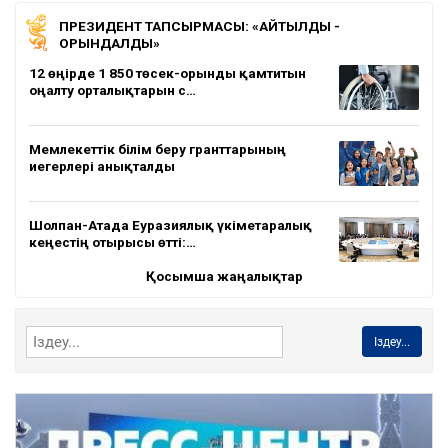
ПРЕЗИДЕНТ ТАПСЫРМАСЫ: «АЙТЫЛДЫ -
ОРЫНДАЛДЫ»
12 өңірде 1 850 төсек-орынды қамтитын
оңалту орталықтарын с…
Мемлекеттік білім беру гранттарының
иегерлері анықталды
Шолпан-Атада Еуразиялық үкіметаралық
кеңестің отырысы өтті:…
Қосымша жаңалықтар
Іздеу...