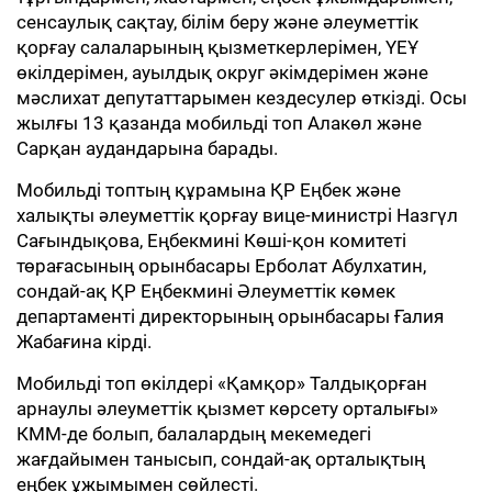
сенсаулық сақтау, білім беру және әлеуметтік
қорғау салаларының қызметкерлерімен, ҮЕҰ
өкілдерімен, ауылдық округ әкімдерімен және
мәслихат депутаттарымен кездесулер өткізді. Осы
жылғы 13 қазанда мобильді топ Алакөл және
Сарқан аудандарына барады.
Мобильді топтың құрамына ҚР Еңбек және
халықты әлеуметтік қорғау вице-министрі Назгүл
Сағындықова, Еңбекмині Көші-қон комитеті
төрағасының орынбасары Ерболат Абулхатин,
сондай-ақ ҚР Еңбекмині Әлеуметтік көмек
департаменті директорының орынбасары Ғалия
Жабағина кірді.
Мобильді топ өкілдері «Қамқор» Талдықорған
арнаулы әлеуметтік қызмет көрсету орталығы»
КММ-де болып, балалардың мекемедегі
жағдайымен танысып, сондай-ақ орталықтың
еңбек ұжымымен сөйлесті.