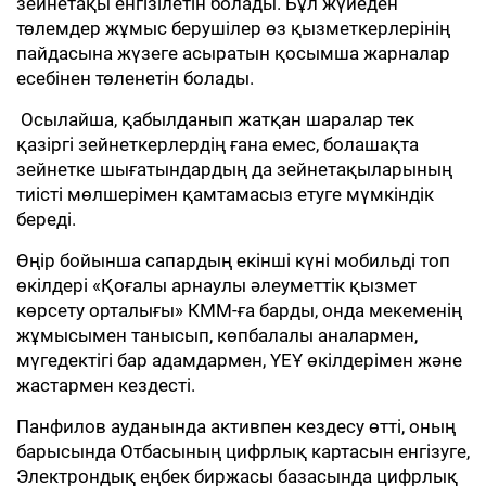
зейнетақы енгізілетін болады. Бұл жүйеден
төлемдер жұмыс берушілер өз қызметкерлерінің
пайдасына жүзеге асыратын қосымша жарналар
есебінен төленетін болады.
​ Осылайша, қабылданып жатқан шаралар тек
қазіргі зейнеткерлердің ғана емес, болашақта
зейнетке шығатындардың да зейнетақыларының
тиісті мөлшерімен қамтамасыз етуге мүмкіндік
береді.
Өңір бойынша сапардың екінші күні мобильді топ
өкілдері «Қоғалы арнаулы әлеуметтік қызмет
көрсету орталығы» КММ-ға барды, онда мекеменің
жұмысымен танысып, көпбалалы аналармен,
мүгедектігі бар адамдармен, ҮЕҰ өкілдерімен және
жастармен кездесті.
Панфилов ауданында активпен кездесу өтті, оның
барысында Отбасының цифрлық картасын енгізуге,
Электрондық еңбек биржасы базасында цифрлық