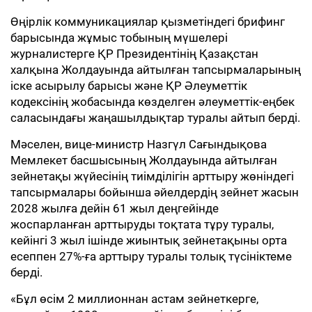
Өңірлік коммуникациялар қызметіндегі брифинг
барысында жұмыс тобының мүшелері
журналистерге ҚР Президентінің Қазақстан
халқына Жолдауында айтылған тапсырмаларының
іске асырылу барысы және ҚР Әлеуметтік
кодексінің жобасында көзделген әлеуметтік-еңбек
саласындағы жаңашылдықтар туралы айтып берді.
Мәселен, вице-министр Назгүл Сағындықова
Мемлекет басшысының Жолдауында айтылған
зейнетақы жүйесінің тиімділігін арттыру жөніндегі
тапсырмалары бойынша әйелдердің зейнет жасын
2028 жылға дейін 61 жыл деңгейінде
жоспарланған арттыруды тоқтата тұру туралы,
кейінгі 3 жыл ішінде жиынтық зейнетақыны орта
есеппен 27%-ға арттыру туралы толық түсініктеме
берді.
«Бұл өсім 2 миллионнан астам зейнеткерге,