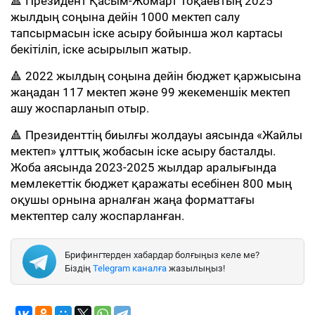
🔺 Президент Қасым-Жомарт Тоқаевтың 2025
жылдың соңына дейін 1000 мектеп салу
тапсырмасын іске асыру бойынша жол картасы
бекітіліп, іске асырылып жатыр.
🔺 2022 жылдың соңына дейін бюджет қаржысына
жаңадан 117 мектеп және 99 жекеменшік мектеп
ашу жоспарланып отыр.
🔺 Президенттің биылғы жолдауы аясында «Жайлы
мектеп» ұлттық жобасын іске асыру басталды.
Жоба аясында 2023-2025 жылдар аралығында
мемлекеттік бюджет қаражаты есебінен 800 мың
оқушы орнына арналған жаңа форматтағы
мектептер салу жоспарланған.
Брифингтерден хабардар болғыңыз келе ме?
Біздің
Telegram каналға
жазылыңыз!