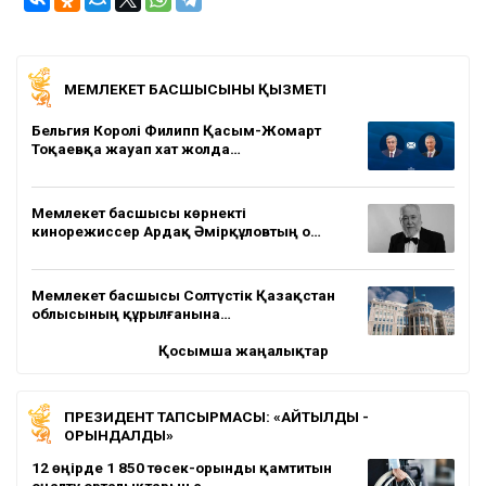
МЕМЛЕКЕТ БАСШЫСЫНЫҢ ҚЫЗМЕТІ
Бельгия Королі Филипп Қасым-Жомарт
Тоқаевқа жауап хат жолда…
Мемлекет басшысы көрнекті
кинорежиссер Ардақ Әмірқұловтың о…
Мемлекет басшысы Солтүстік Қазақстан
облысының құрылғанына…
Қосымша жаңалықтар
ПРЕЗИДЕНТ ТАПСЫРМАСЫ: «АЙТЫЛДЫ -
ОРЫНДАЛДЫ»
12 өңірде 1 850 төсек-орынды қамтитын
оңалту орталықтарын с…