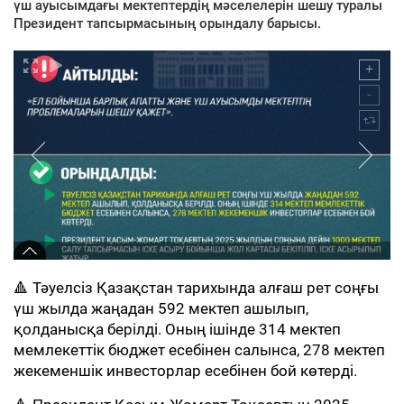
үш ауысымдағы мектептердің мәселелерін шешу туралы
Президент тапсырмасының орындалу барысы.
🔺 Тәуелсіз Қазақстан тарихында алғаш рет соңғы
үш жылда жаңадан 592 мектеп ашылып,
қолданысқа берілді. Оның ішінде 314 мектеп
мемлекеттік бюджет есебінен салынса, 278 мектеп
жекеменшік инвесторлар есебінен бой көтерді.