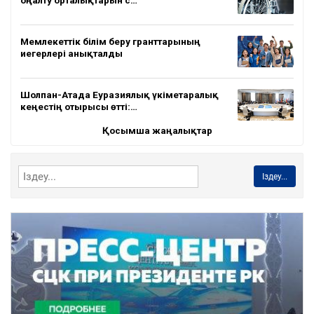
Мемлекеттік білім беру гранттарының
иегерлері анықталды
Шолпан-Атада Еуразиялық үкіметаралық
кеңестің отырысы өтті:…
Қосымша жаңалықтар
Іздеу...