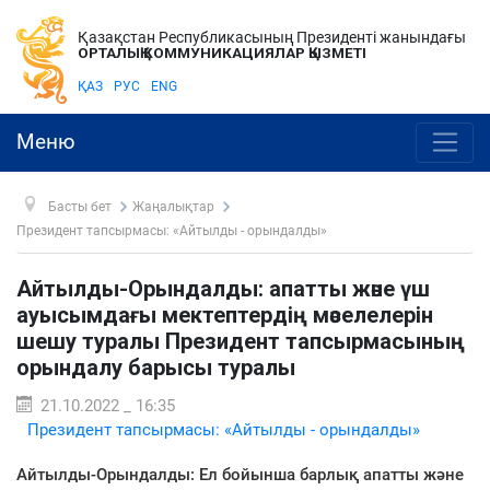
Қазақстан Республикасының Президенті жанындағы
ОРТАЛЫҚ КОММУНИКАЦИЯЛАР ҚЫЗМЕТІ
ҚАЗ
РУС
ENG
Меню
Басты бет
Жаңалықтар
Президент тапсырмасы: «Айтылды - орындалды»
Айтылды-Орындалды: апатты және үш
ауысымдағы мектептердің мәселелерін
шешу туралы Президент тапсырмасының
орындалу барысы туралы
21.10.2022 _ 16:35
Президент тапсырмасы: «Айтылды - орындалды»
Айтылды-Орындалды: Ел бойынша барлық апатты және