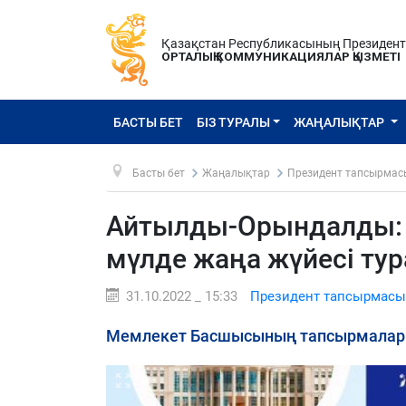
Қазақстан Республикасының Президен
ОРТАЛЫҚ КОММУНИКАЦИЯЛАР ҚЫЗМЕТІ
БАСТЫ БЕТ
БІЗ ТУРАЛЫ
ЖАҢАЛЫҚТАР
Басты бет
Жаңалықтар
Президент тапсырмас
Айтылды-Орындалды: 
мүлде жаңа жүйесі ту
31.10.2022 _ 15:33
Президент тапсырмасы
Мемлекет Басшысының тапсырмаларын