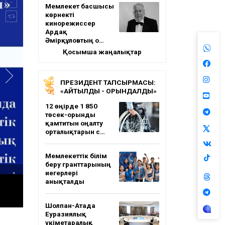
Мемлекет басшысы
көрнекті
кинорежиссер
Ардақ
Әмірқұловтың о…
Қосымша жаңалықтар
ПРЕЗИДЕНТ ТАПСЫРМАСЫ:
«АЙТЫЛДЫ - ОРЫНДАЛДЫ»
12 өңірде 1 850
төсек-орынды
қамтитын оңалту
орталықтарын с…
Мемлекеттік білім
беру гранттарының
иегерлері
анықталды
Шолпан-Атада
Еуразиялық
үкіметаралық