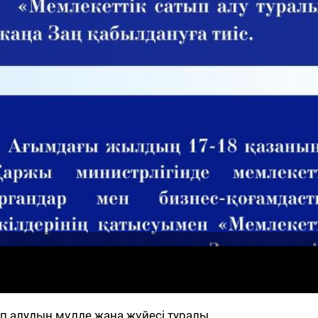
 алудың мүлде жаңа жүйесі туралы