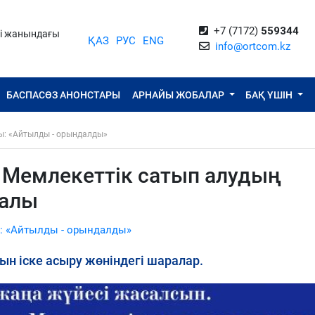
+7 (7172)
559344
ті жанындағы
ҚАЗ
РУС
ENG
info@ortcom.kz
БАСПАСӨЗ АНОНСТАРЫ
АРНАЙЫ ЖОБАЛАР
БАҚ ҮШІН
ы: «Айтылды - орындалды»
Мемлекеттік сатып алудың
ралы
: «Айтылды - орындалды»
 іске асыру жөніндегі шаралар.