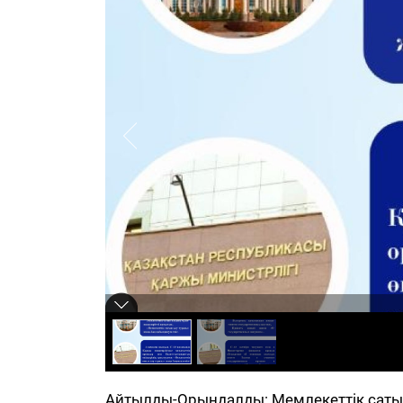
Айтылды-Орындалды: Мемлекеттік сатып