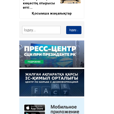
кеңестің отырысы
өтті:…
Қосымша жаңалықтар
Іздеу...