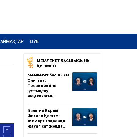
АЙМАҚТАР
LIVE
МЕМЛЕКЕТ БАСШЫСЫНЫҢ
ҚЫЗМЕТІ
Мемлекет басшысы
Сингапур
Президентіне
құттықтау
жеделхатын…
Бельгия Королі
Филипп Қасым-
Жомарт Тоқаевқа
жауап хат жолда…