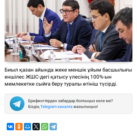
Биыл қазан айында жеке меншік ұйым басшылығы
еншілес ЖШС-дегі қатысу үлесінің 100%-ын
мемлекетке сыйға беру туралы өтініш түсірді.
Брифингтерден хабардар болғыңыз келе ме?
Біздің
Telegram каналға
жазылыңыз!