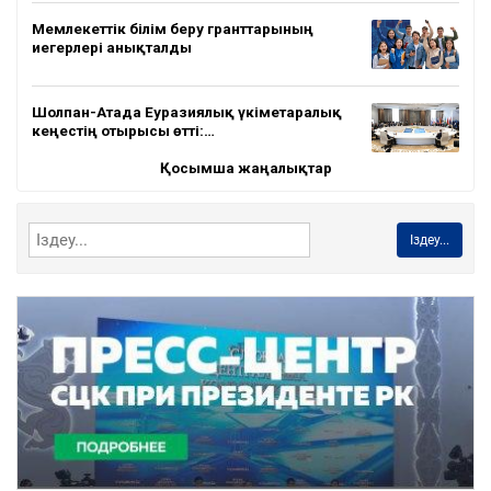
Мемлекеттік білім беру гранттарының
иегерлері анықталды
Шолпан-Атада Еуразиялық үкіметаралық
кеңестің отырысы өтті:…
Қосымша жаңалықтар
Іздеу...