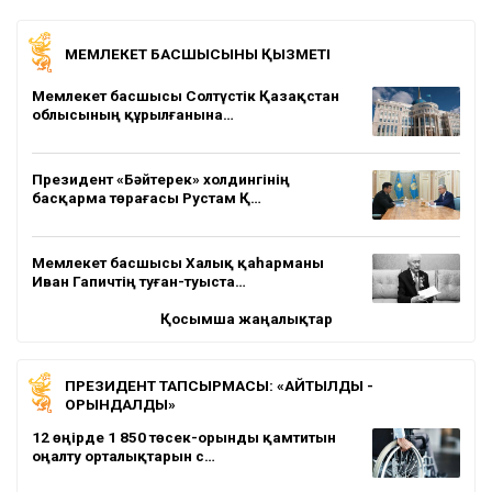
МЕМЛЕКЕТ БАСШЫСЫНЫҢ ҚЫЗМЕТІ
Мемлекет басшысы Солтүстік Қазақстан
облысының құрылғанына…
Президент «Бәйтерек» холдингінің
басқарма төрағасы Рустам Қ…
Мемлекет басшысы Халық қаһарманы
Иван Гапичтің туған-туыста…
Қосымша жаңалықтар
ПРЕЗИДЕНТ ТАПСЫРМАСЫ: «АЙТЫЛДЫ -
ОРЫНДАЛДЫ»
12 өңірде 1 850 төсек-орынды қамтитын
оңалту орталықтарын с…