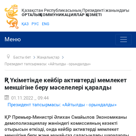
Қазақстан Республикасының Президенті жанындағы
ОРТАЛЫҚ КОММУНИКАЦИЯЛАР ҚЫЗМЕТІ
ҚАЗ
РУС
ENG
Меню
Басты бет
Жаңалықтар
Президент тапсырмасы: «Айтылды - орындалды»
ҚР Үкіметінде кейбір активтерді мемлекет
меншігіне беру мәселелері қаралды
01.11.2022 _ 09:44
Президент тапсырмасы: «Айтылды - орындалды»
ҚР Премьер-Министрі Әлихан Смайылов Экономиканы
демополизациялау жөніндегі комиссияның кезекті
отырысын өткізді, онда кейбір активтерді мемлекет
меншігіне беру және мұнай-газ саласындағы шараларды