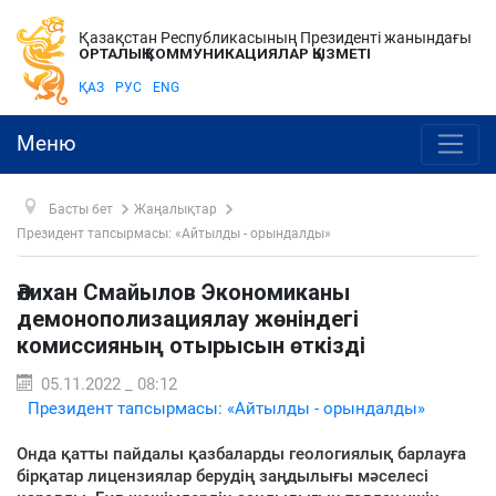
Қазақстан Республикасының Президенті жанындағы
ОРТАЛЫҚ КОММУНИКАЦИЯЛАР ҚЫЗМЕТІ
ҚАЗ
РУС
ENG
Меню
Басты бет
Жаңалықтар
Президент тапсырмасы: «Айтылды - орындалды»
Әлихан Смайылов Экономиканы
демонополизациялау жөніндегі
комиссияның отырысын өткізді
05.11.2022 _ 08:12
Президент тапсырмасы: «Айтылды - орындалды»
Онда қатты пайдалы қазбаларды геологиялық барлауға
бірқатар лицензиялар берудің заңдылығы мәселесі