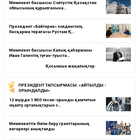
Мемлекет басшысы Солтүстік Қазақстан
облысының құрылғанына…
Президент «Бәйтерек» холдингінің
басқарма төрағасы Рустам Қ…
Мемлекет басшысы Халық қаһарманы
Иван Гапичтің туған-туыста…
Қосымша жаңалықтар
ПРЕЗИДЕНТ ТАПСЫРМАСЫ: «АЙТЫЛДЫ -
ОРЫНДАЛДЫ»
12 өңірде 1 850 төсек-орынды қамтитын
оңалту орталықтарын с…
Мемлекеттік білім беру гранттарының
иегерлері анықталды