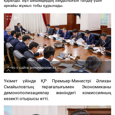
қаралды. Бұл шешімдердің заңдылығын талдау үшін
арнайы жұмыс тобы құрылады.
фото с сайта primeminister.kz
Үкімет үйінде ҚР Премьер-Министрі Әлихан
Смайыловтың төрағалығымен Экономиканы
демонополизациялау жөніндегі комиссияның
кезекті отырысы өтті.