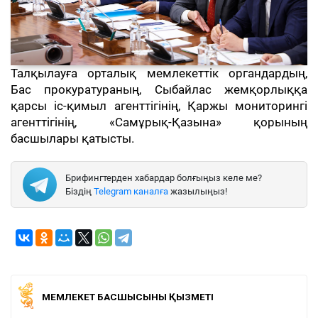
Талқылауға орталық мемлекеттік органдардың,
Бас прокуратураның, Сыбайлас жемқорлыққа
қарсы іс-қимыл агенттігінің, Қаржы мониторингі
агенттігінің, «Самұрық-Қазына» қорының
басшылары қатысты.
Брифингтерден хабардар болғыңыз келе ме?
Біздің
Telegram каналға
жазылыңыз!
МЕМЛЕКЕТ БАСШЫСЫНЫҢ ҚЫЗМЕТІ