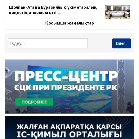
Шолпан-Атада Еуразиялық үкіметаралық
кеңестің отырысы өтті:…
Қосымша жаңалықтар
Іздеу...