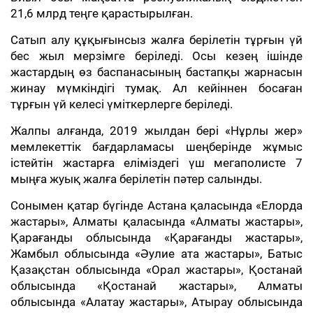
21,6 млрд теңге қарастырылған.
Сатып алу құқығынсыз жалға берілетін тұрғын үй
бес жыл мерзімге беріледі. Осы кезең ішінде
жастардың өз баспанасының бастапқы жарнасын
жинау мүмкіндігі тумақ. Ал кейіннен босаған
тұрғын үй келесі үміткерлерге беріледі.
Жалпы алғанда, 2019 жылдан бері «Нұрлы жер»
мемлекеттік бағдарламасы шеңберінде жұмыс
істейтін жастарға еліміздегі үш мегаполисте 7
мыңға жуық жалға берілетін пәтер салынды.
Сонымен қатар бүгінде Астана қаласында «Елорда
жастары», Алматы қаласында «Алматы жастары»,
Қарағанды облысында «Қарағанды жастары»,
Жамбыл облысында «Әулие ата жастары», Батыс
Қазақстан облысында «Орал жастары», Қостанай
облысында «Қостанай жастары», Алматы
облысында «Алатау жастары», Атырау облысында