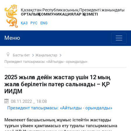
Қазақстан Республикасының Президенті жанындағы
ОРТАЛЫҚ КОММУНИКАЦИЯЛАР ҚЫЗМЕТІ
ҚАЗ
РУС
ENG
Меню
Басты бет
Жаңалықтар
Президент тапсырмасы: «Айтылды - орындалды»
2025 жылға дейін жастар үшін 12 мың
жалға берілетін пәтер салынады – ҚР
ИИДМ
08.11.2022 _ 18:08
Президент тапсырмасы: «Айтылды - орындалды»
Мемлекет басшысының жұмыс істейтін жастарды
тұрғын үймен қамтамасыз ету туралы тапсырмасына