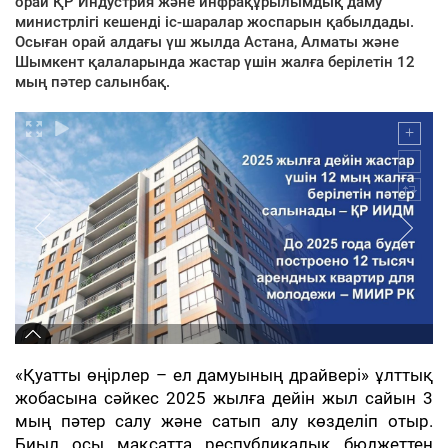
орай ҚР Индустрия және инфрақұрылымдық даму
министрлігі кешенді іс-шаралар жоспарын қабылдады.
Осыған орай алдағы үш жылда Астана, Алматы және
Шымкент қалаларында жастар үшін жалға берілетін 12
мың пәтер салынбақ.
«Қуатты өңірлер – ел дамуының драйвері» ұлттық
жобасына сәйкес 2025 жылға дейін жыл сайын 3
мың пәтер салу және сатып алу көзделіп отыр.
Биыл осы мақсатта республикалық бюджеттен