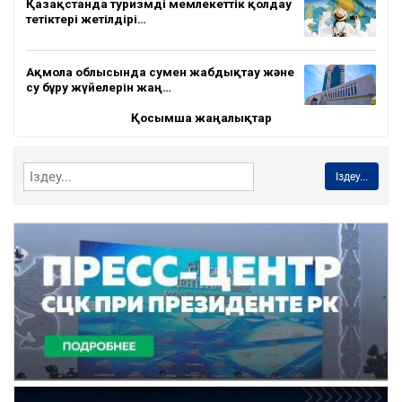
Қазақстанда туризмді мемлекеттік қолдау
тетіктері жетілдірі…
Ақмола облысында сумен жабдықтау және
су бұру жүйелерін жаң…
Қосымша жаңалықтар
Іздеу...