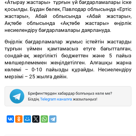
«Атырау жастары» тұрғын үй бағдарламалары іске
қосылды. Бұдан бөлек, Павлодар облысында «Ертіс
жастары», Абай облысында «Абай жастары»,
Ақтөбе облысында «Ақтөбе жастары» өңірлік
несиелендіру бағдарламалары даярлануда.
Өңірлік бағдарламалар жұмыс істейтін жастарды
тұрғын үймен қамтамасыз етуге бағытталған,
сондай-ақ жергілікті бюджеттен және 5 пайыз
мөлшерлемемен жеңілдетілген. Алғашқы жарна
көлемі – 0-10 пайызды құрайды. Несиелендіру
мерзімі – 25 жылға дейін.
Брифингтерден хабардар болғыңыз келе ме?
Біздің
Telegram каналға
жазылыңыз!