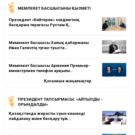
МЕМЛЕКЕТ БАСШЫСЫНЫҢ ҚЫЗМЕТІ
Президент «Бәйтерек» холдингінің
басқарма төрағасы Рустам Қ…
Мемлекет басшысы Халық қаһарманы
Иван Гапичтің туған-туыста…
Мемлекет басшысы Армения Премьер-
министрімен телефон арқылы…
Қосымша жаңалықтар
ПРЕЗИДЕНТ ТАПСЫРМАСЫ: «АЙТЫЛДЫ -
ОРЫНДАЛДЫ»
Қазақстанда жерасты суын кешенді
пайдалану және басқару тұж…