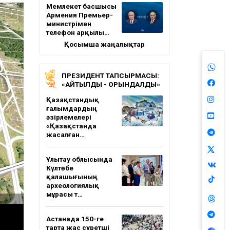
Мемлекет басшысы
Армения Премьер-
министрімен
телефон арқылы…
Қосымша жаңалықтар
ПРЕЗИДЕНТ ТАПСЫРМАСЫ:
«АЙТЫЛДЫ - ОРЫНДАЛДЫ»
Қазақстандық
ғалымдардың
әзірлемелері
«Қазақстанда
жасалған…
Ұлытау облысында
Күлтөбе
қалашығының
археологиялық
мұрасы т…
Астанада 150-ге
тарта жас суретші