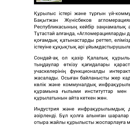
Құрылыс істері және тұрғын үй-ком
Бақытжан Жүнісбеков агломераци
Республикасының кейбір заңнамалық ак
Тұтастай алғанда, «Агломерацияларды 
қоғамдық қатынастарды реттеп, елім
істеуіне құқықтық әрі ұйымдастырушыл
Сондай-ақ ол қазір Қалалық құрылы
тыңдаулар өткізу қағидалары қара
учаскелерінің функционалды интера
жасалады. Осыған байланысты жер када
көлік және коммуналдық инфрақұрыл
құрамына ғылыми институттар мен 
құрылатынын айта кеткен жөн.
Индустрия және инфрақұрылымдық да
әзірленді. Бұл қолға алынған шарала
отыра жайлы құрылысты жоспарлауға мү