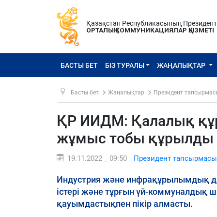
Қазақстан Республикасының Президен
ОРТАЛЫҚ КОММУНИКАЦИЯЛАР ҚЫЗМЕТІ
БАСТЫ БЕТ
БІЗ ТУРАЛЫ
ЖАҢАЛЫҚТАР
Басты бет
Жаңалықтар
Президент тапсырмас
ҚР ИИДМ: Қалалық құр
жұмыс тобы құрылды
19.11.2022 _ 09:50
Президент тапсырмасы
Индустрия және инфрақұрылымдық да
істері және тұрғын үй-коммуналдық 
қауымдастықпен пікір алмасты.