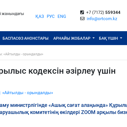
+7 (7172)
559344
ті жанындағы
ҚАЗ
РУС
ENG
info@ortcom.kz
БАСПАСӨЗ АНОНСТАРЫ
АРНАЙЫ ЖОБАЛАР
БАҚ ҮШІН
ы: «Айтылды - орындалды»
ылыс кодексін әзірлеу үшін
: «Айтылды - орындалды»
му министрлігінде «Ашық сағат алаңында» Құрыл
шаруашылық комитетінің өкілдері ZOOM арқылы биз