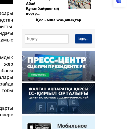
Абай
Құнанбайұлының
асары
портр…
қстан
Қосымша жаңалықтар
айтты.
ындағы
Іздеу...
жұмыс
амдық
ы жер
лбасы
талары
райда
 тобы
дарты
скере