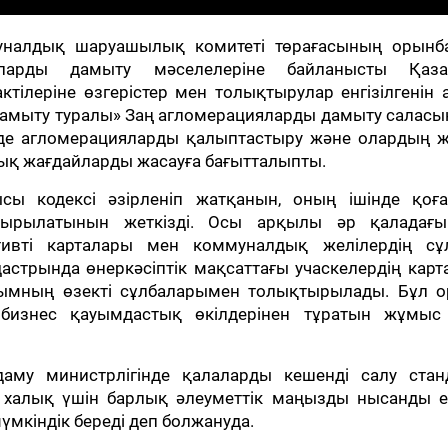
муналдық шаруашылық комитеті төрағасының орынб
яларды дамыту мәселелеріне байланысты Қаза
тілеріне өзгерістер мен толықтырулар енгізілгенін 
дамыту туралы» Заң агломерацияларды дамыту салас
ізде агломерацияларды қалыптастыру және олардың 
ық жағдайларды жасауға бағытталыпты.
сы кодексі әзірленіп жатқанын, оның ішінде қоғ
стырылатынын жеткізді. Осы арқылы әр қаладағ
ктивті карталары мен коммуналдық желілердің сұ
стрында өнеркәсіптік мақсаттағы учаскелердің кар
ымның өзекті сұлбаларымен толықтырылады. Бұл о
бизнес қауымдастық өкілдерінен тұратын жұмыс
му министрлігінде қалаларды кешенді салу стан
р халық үшін барлық әлеуметтік маңызды нысанды е
мкіндік береді деп болжануда.