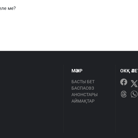
еле ме?
МӘЗІР
ОКҚ ӘЛ
БАСТЫ БЕТ
БАСПАСӨЗ
АНОНСТАРЫ
АЙМАҚТАР