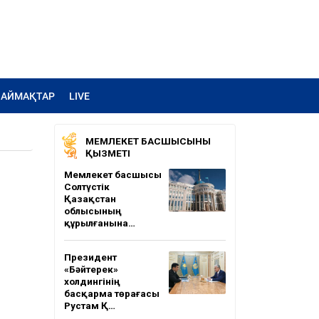
АЙМАҚТАР
LIVE
МЕМЛЕКЕТ БАСШЫСЫНЫҢ
ҚЫЗМЕТІ
Мемлекет басшысы
Солтүстік
Қазақстан
облысының
құрылғанына…
Президент
«Бәйтерек»
холдингінің
басқарма төрағасы
Рустам Қ…