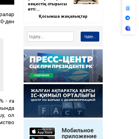
кеңестің отырысы
өтті:…
аралар
Қосымша жаңалықтар
00-ден
Іздеу...
% - ға
арында
у, ол
мство