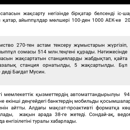
сапасын жақсарту негізінде бірқатар белсенді іс-ш
ен қатар, айыппұлдар мөлшері 100-ден 1000 АЕК-ке 2
мство 270-тен астам тексеру жұмыстарын жүргізіп,
ппұл сомасы 514 млн.теңгені құрады. Нәтижесінде
асын жақсартатын станцияларды жабдықтап, қайта
азалық станция орнатылды, 5 жақсартылды. Бұл
 деді Бағдат Мусин.
гі мемлекеттік қызметтердің автоматтандырылуы 94
және екінші деңгейдегі банктердің мобильды қосымшал
нін айтты. Алдағы мақсат-проактивті форматқа көш
ылады, жақын арада 38-ге жетеді. Сондай-ақ, ведо
енгізілетіні туралы хабарлады.