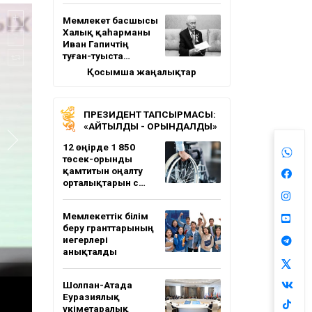
Мемлекет басшысы
Халық қаһарманы
Иван Гапичтің
туған-туыста…
Қосымша жаңалықтар
ПРЕЗИДЕНТ ТАПСЫРМАСЫ:
«АЙТЫЛДЫ - ОРЫНДАЛДЫ»
12 өңірде 1 850
төсек-орынды
қамтитын оңалту
орталықтарын с…
Мемлекеттік білім
беру гранттарының
иегерлері
анықталды
Шолпан-Атада
Еуразиялық
үкіметаралық