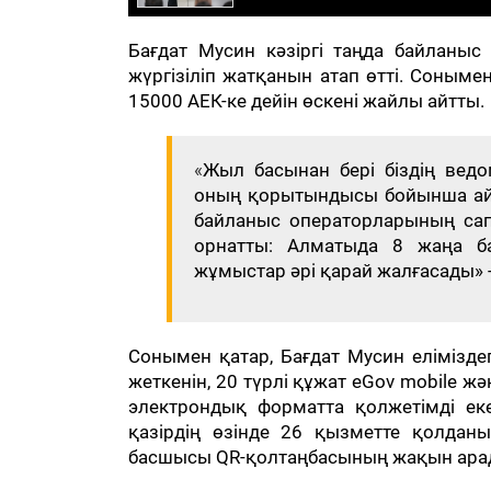
Бағдат Мусин кәзіргі таңда байланыс 
жүргізіліп жатқанын атап өтті. Соным
15000 АЕК-ке дейін өскені жайлы айтты.
«
Жыл басынан бері біздің ведо
оның қорытындысы бойынша айы
байланыс операторларының сап
орнатты: Алматыда 8 жаңа б
жұмыстар әрі қарай жалғасады» -
Сонымен қатар, Бағдат Мусин елімізде
жеткенін, 20 түрлі құжат eGov mobile 
электрондық форматта қолжетімді еке
қазірдің өзінде 26 қызметте қолдан
басшысы QR-қолтаңбасының жақын арада 