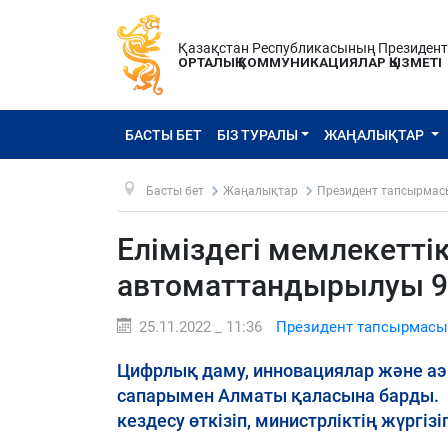
Қазақстан Республикасының Президен
ОРТАЛЫҚ КОММУНИКАЦИЯЛАР ҚЫЗМЕТІ
БАСТЫ БЕТ
БІЗ ТУРАЛЫ
ЖАҢАЛЫҚТАР
Басты бет
Жаңалықтар
Президент тапсырмас
Еліміздегі мемлекетті
автоматтандырылуы 94
25.11.2022 _ 11:36
Президент тапсырмасы
Цифрлық даму, инновациялар және аэ
сапарымен Алматы қаласына барды. 
кездесу өткізіп, министрліктің жүрг