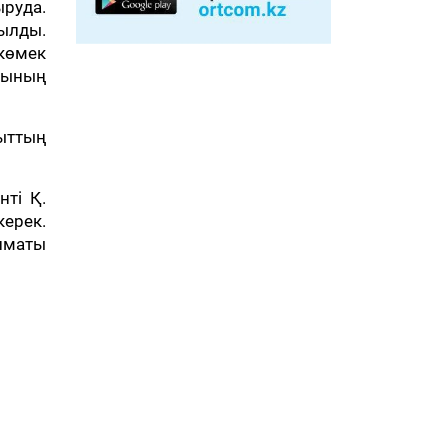
руда.
ылды.
 көмек
сының
ыттың
нті Қ.
ерек.
Алматы