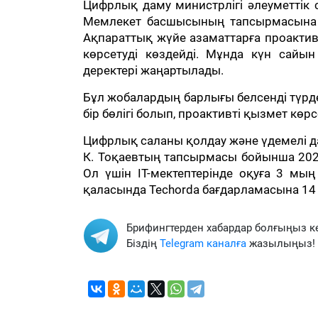
Цифрлық даму министрлігі әлеуметті
Мемлекет басшысының тапсырмасына
Ақпараттық жүйе азаматтарға проактив
көрсетуді көздейді. Мұнда күн сай
деректері жаңартылады.
Бұл жобалардың барлығы белсенді түрде
бір бөлігі болып, проактивті қызмет көрс
Цифрлық саланы қолдау және үдемелі дам
К. Тоқаевтың тапсырмасы бойынша 202
Ол үшін IT-мектептерінде оқуға 3 мың
қаласында Techorda бағдарламасына 14 
Брифингтерден хабардар болғыңыз к
Біздің
Telegram каналға
жазылыңыз!