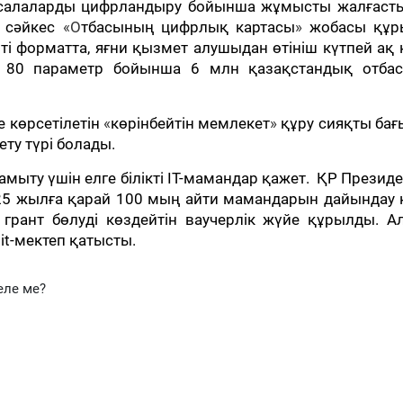
к салаларды цифрландыру бойынша жұмысты жалғасты
 сәйкес
«О
тбасының цифрлық картасы
»
жобасы құр
ті форматта, яғни қызмет алушыдан өтініш күтпей ақ
ын 80 параметр бойынша 6 млн қазақстандық отба
 көрсетілетін
«
көрінбейтін мемлекет
»
құру сияқты бағ
ету түрі болады.
ыту үшін елге білікті IT-мамандар қажет. ҚР Президе
5 жылға қарай 100 мың айти мамандарын дайындау к
 грант бөлуді көздейтін ваучерлік жүйе құрылды. 
it-мектеп қатысты.
еле ме?