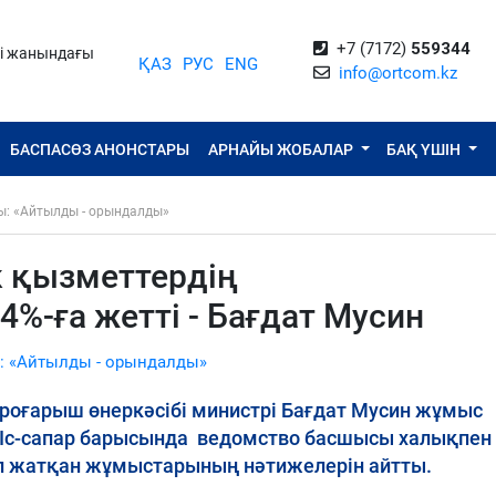
+7 (7172)
559344
ті жанындағы
ҚАЗ
РУС
ENG
info@ortcom.kz
БАСПАСӨЗ АНОНСТАРЫ
АРНАЙЫ ЖОБАЛАР
БАҚ ҮШІН
ы: «Айтылды - орындалды»
к қызметтердің
%-ға жетті - Бағдат Мусин
: «Айтылды - орындалды»
роғарыш өнеркәсібі министрі Бағдат Мусин жұмыс
Іс-сапар барысында ведомство басшысы халықпен
ізіп жатқан жұмыстарының нәтижелерін айтты.