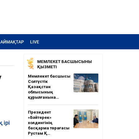
АЙМАҚТАР
LIVE
МЕМЛЕКЕТ БАСШЫСЫНЫҢ
ҚЫЗМЕТІ
у
Мемлекет басшысы
Солтүстік
Қазақстан
облысының
құрылғанына…
Президент
«Бәйтерек»
 ірі
холдингінің
басқарма төрағасы
Рустам Қ…