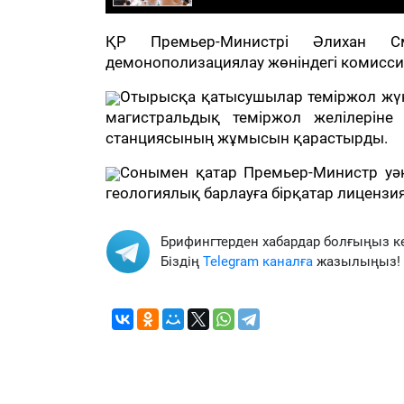
ҚР Премьер-Министрі Әлихан См
демонополизациялау жөніндегі комиссия
Отырысқа қатысушылар теміржол жү
магистральдық теміржол желілеріне 
станциясының жұмысын қарастырды.
Сонымен қатар Премьер-Министр уәк
геологиялық барлауға бірқатар лицензи
Брифингтерден хабардар болғыңыз к
Біздің
Telegram каналға
жазылыңыз!