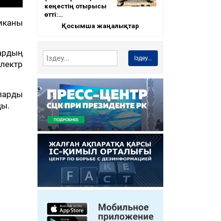
кеңестің отырысы
өтті:…
иканы
Қосымша жаңалықтар
ардың
Іздеу...
лектр
ларды
ды.