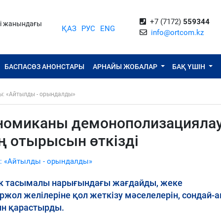
+7 (7172)
559344
ті жанындағы
ҚАЗ
РУС
ENG
info@ortcom.kz
БАСПАСӨЗ АНОНСТАРЫ
АРНАЙЫ ЖОБАЛАР
БАҚ ҮШІН
ы: «Айтылды - орындалды»
номиканы демонополизацияла
ң отырысын өткізді
: «Айтылды - орындалды»
к тасымалы нарығындағы жағдайды, жеке
ол желілеріне қол жеткізу мәселелерін, сондай-ақ
ын қарастырды.