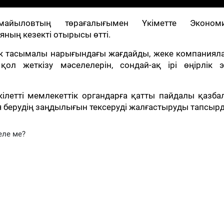
айыловтың төрағалығымен Үкіметте Эконом
ның кезекті отырысы өтті.
к тасымалы нарығындағы жағдайды, жеке компаниял
қол жеткізу мәселелерін, сондай-ақ ірі өңірлік э
ілетті мемлекеттік органдарға қатты пайдалы қазба
я берудің заңдылығын тексеруді жалғастыруды тапсыр
еле ме?