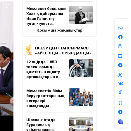
Мемлекет басшысы
Халық қаһарманы
Иван Гапичтің
туған-туыста…
Қосымша жаңалықтар
ПРЕЗИДЕНТ ТАПСЫРМАСЫ:
«АЙТЫЛДЫ - ОРЫНДАЛДЫ»
12 өңірде 1 850
төсек-орынды
қамтитын оңалту
орталықтарын с…
Мемлекеттік білім
беру гранттарының
иегерлері
анықталды
Шолпан-Атада
Еуразиялық
үкіметаралық