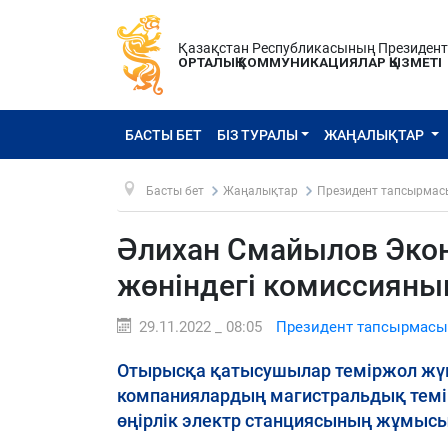
Қазақстан Республикасының Президен
ОРТАЛЫҚ КОММУНИКАЦИЯЛАР ҚЫЗМЕТІ
БАСТЫ БЕТ
БІЗ ТУРАЛЫ
ЖАҢАЛЫҚТАР
Басты бет
Жаңалықтар
Президент тапсырмас
Әлихан Смайылов Эко
жөніндегі комиссияны
29.11.2022 _ 08:05
Президент тапсырмасы
Отырысқа қатысушылар теміржол жү
компаниялардың магистральдық темірж
өңірлік электр станциясының жұмыс