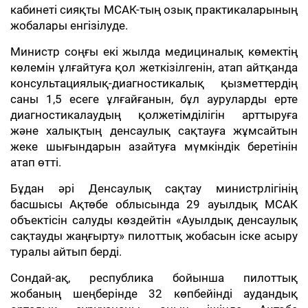
кабинеті сияқты МСАК-тың озық практикаларының
жобалары енгізілуде.
Министр соңғы екі жылда медициналық көмектің
көлемін ұлғайтуға қол жеткізілгенін, атап айтқанда
консультациялық-диагностикалық қызметтердің
саны 1,5 есеге ұлғайғанын, бұл ауруларды ерте
диагностикалаудың қолжетімділігін арттыруға
және халықтың денсаулық сақтауға жұмсайтын
жеке шығындарын азайтуға мүмкіндік беретінін
атап өтті.
Бұдан әрі Денсаулық сақтау министрлігінің
басшысы Ақтөбе облысында 29 ауылдық МСАК
объектісін салуды көздейтін «Ауылдық денсаулық
сақтауды жаңғырту» пилоттық жобасын іске асыру
туралы айтып берді.
Сондай-ақ, республика бойынша пилоттық
жобаның шеңберінде 32 көпбейінді аудандық