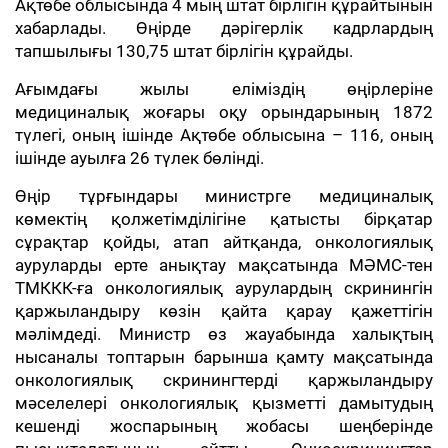
Ақтөбе облысында 4 мың штат бірлігін құрайтынын
хабарлады. Өңірде дәрігерлік кадрлардың
тапшылығы 130,75 штат бірлігін құрайды.
Ағымдағы жылы еліміздің өңірлеріне
медициналық жоғары оқу орындарының 1872
түлегі, оның ішінде Ақтөбе облысына – 116, оның
ішінде ауылға 26 түлек бөлінді.
Өңір тұрғындары министрге медициналық
көмектің қолжетімділігіне қатысты бірқатар
сұрақтар қойды, атап айтқанда, онкологиялық
ауруларды ерте анықтау мақсатында МӘМС-тен
ТМККК-ға онкологиялық аурулардың скринингін
қаржыландыру көзін қайта қарау қажеттігін
мәлімдеді. Министр өз жауабында халықтың
нысаналы топтарын барынша қамту мақсатында
онкологиялық скринингтерді қаржыландыру
мәселелері онкологиялық қызметті дамытудың
кешенді жоспарының жобасы шеңберінде