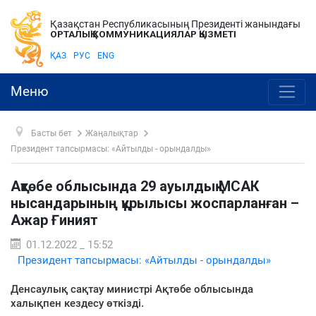
Қазақстан Республикасының Президенті жанындағы
ОРТАЛЫҚ КОММУНИКАЦИЯЛАР ҚЫЗМЕТІ
ҚАЗ
РУС
ENG
Меню
Басты бет
Жаңалықтар
Президент тапсырмасы: «Айтылды - орындалды»
Ақтөбе облысында 29 ауылдық МСАК
нысандарының құрылысы жоспарланған –
Ажар Ғиният
01.12.2022 _ 15:52
Президент тапсырмасы: «Айтылды - орындалды»
Денсаулық сақтау министрі Ақтөбе облысында
халықпен кездесу өткізді.