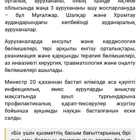
орталық аурухананы, оның ішінде Ақтөбе
облысында жаңа 3 аурухананы ашу жоспарлануда
– бұл Мұғалжар, Шалқар және Хромтау
аудандарындағы көпбейінді ауданаралық
ауруханалар.
Ауруханаларда инсульт және кардиология
бөлімшелері, тері арқылы енгізу орталықтары,
реанимация және қарқынды терапия бөлімшелері,
аз инвазивті хирургия, травматология және оңалту
бөлімшелері ашылады.
Министр 20 қазаннан бастап елімізде аса қауіпті
инфекциялық емес ауруларды анықтау
мақсатында ауыл тұрғындарына
профилактикалық қарап-тексерулер жүргізу
бойынша ауқымды науқан басталғанын еске
салды.
«Біз үшін қызметтің басым бағыттарының бірі