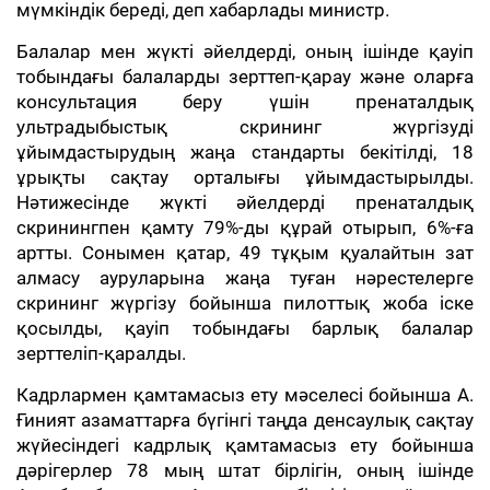
мүмкіндік береді, деп хабарлады министр.
Балалар мен жүкті әйелдерді, оның ішінде қауіп
тобындағы балаларды зерттеп-қарау және оларға
консультация беру үшін пренаталдық
ультрадыбыстық скрининг жүргізуді
ұйымдастырудың жаңа стандарты бекітілді, 18
ұрықты сақтау орталығы ұйымдастырылды.
Нәтижесінде жүкті әйелдерді пренаталдық
скринингпен қамту 79%-ды құрай отырып, 6%-ға
артты. Сонымен қатар, 49 тұқым қуалайтын зат
алмасу ауруларына жаңа туған нәрестелерге
скрининг жүргізу бойынша пилоттық жоба іске
қосылды, қауіп тобындағы барлық балалар
зерттеліп-қаралды.
Кадрлармен қамтамасыз ету мәселесі бойынша А.
Ғиният азаматтарға бүгінгі таңда денсаулық сақтау
жүйесіндегі кадрлық қамтамасыз ету бойынша
дәрігерлер 78 мың штат бірлігін, оның ішінде