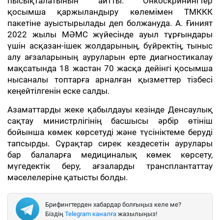
пысықталатынын айтты. Онкоскринингтер
қосымша қаржыландыру көлемімен ТМККК
пакетіне ауыстырылады деп болжануда. А. Ғиният
2022 жылы МӘМС жүйесінде ауыл тұрғындары
үшін асқазан-ішек жолдарының, бүйректің, тыныс
алу ағзаларының ауруларын ерте диагностикалау
мақсатында 18 жастан 70 жасқа дейінгі қосымша
нысаналы топтарға арналған қызметтер тізбесі
кеңейтілгенін еске салды.
Азаматтарды жеке қабылдауы кезінде Денсаулық
сақтау министрлігінің басшысы әрбір өтініш
бойынша көмек көрсетуді және түсініктеме беруді
тапсырды. Сұрақтар сирек кездесетін аурулары
бар балаларға медициналық көмек көрсету,
мүгедектік беру, ағзаларды трансплантаттау
мәселелеріне қатысты болды.
Брифингтерден хабардар болғыңыз келе ме?
Біздің
Telegram каналға
жазылыңыз!