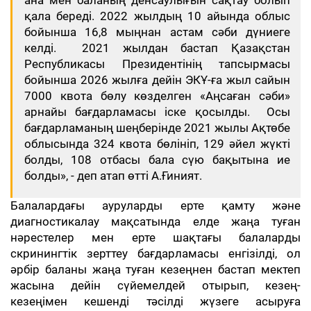
ана мен баланың денсаулығын сақтау болып
қала береді. 2022 жылдың 10 айында облыс
бойынша 16,8 мыңнан астам сәби дүниеге
келді. 2021 жылдан бастап Қазақстан
Республикасы Президентінің тапсырмасы
бойынша 2026 жылға дейін ЭКҰ-ға жыл сайын
7000 квота бөлу көзделген «Аңсаған сәби»
арнайы бағдарламасы іске қосылды. Осы
бағдарламаның шеңберінде 2021 жылы Ақтөбе
облысында 324 квота бөлініп, 129 әйел жүкті
болды, 108 отбасы бала сүю бақытына ие
болды», - деп атап өтті А.Ғиният.
Балалардағы ауруларды ерте қамту және
диагностикалау мақсатында елде жаңа туған
нәрестелер мен ерте шақтағы балаларды
скринингтік зерттеу бағдарламасы енгізілді, ол
әрбір баланы жаңа туған кезеңнен бастап мектеп
жасына дейін сүйемелдей отырып, кезең-
кезеңімен кешенді тәсілді жүзеге асыруға