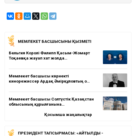
МЕМЛЕКЕТ БАСШЫСЫНЫҢ ҚЫЗМЕТІ
Бельгия Королі Филипп Қасым-Жомарт
Тоқаевқа жауап хат жолда…
Мемлекет басшысы көрнекті
кинорежиссер Ардақ Әмірқұловтың о…
Мемлекет басшысы Солтүстік Қазақстан
облысының құрылғанына…
Қосымша жаңалықтар
ПРЕЗИДЕНТ ТАПСЫРМАСЫ: «АЙТЫЛДЫ -