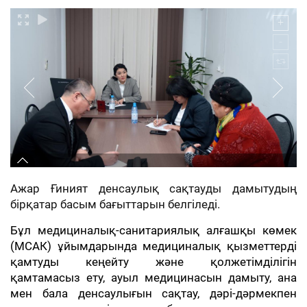
Ажар Ғиният денсаулық сақтауды дамытудың
бірқатар басым бағыттарын белгіледі.
Бұл медициналық-санитариялық алғашқы көмек
(МСАК) ұйымдарында медициналық қызметтерді
қамтуды кеңейту және қолжетімділігін
қамтамасыз ету, ауыл медицинасын дамыту, ана
мен бала денсаулығын сақтау, дәрі-дәрмекпен