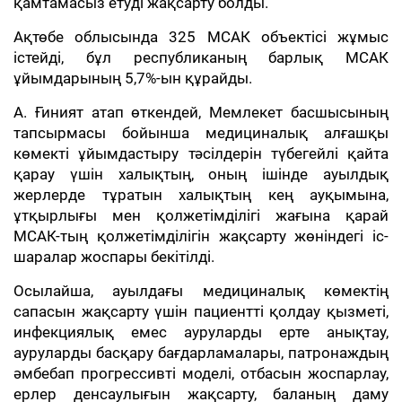
қамтамасыз етуді жақсарту болды.
Ақтөбе облысында 325 МСАК объектісі жұмыс
істейді, бұл республиканың барлық МСАК
ұйымдарының 5,7%-ын құрайды.
А. Ғиният атап өткендей, Мемлекет басшысының
тапсырмасы бойынша медициналық алғашқы
көмекті ұйымдастыру тәсілдерін түбегейлі қайта
қарау үшін халықтың, оның ішінде ауылдық
жерлерде тұратын халықтың кең ауқымына,
ұтқырлығы мен қолжетімділігі жағына қарай
МСАК-тың қолжетімділігін жақсарту жөніндегі іс-
шаралар жоспары бекітілді.
Осылайша, ауылдағы медициналық көмектің
сапасын жақсарту үшін пациентті қолдау қызметі,
инфекциялық емес ауруларды ерте анықтау,
ауруларды басқару бағдарламалары, патронаждың
әмбебап прогрессивті моделі, отбасын жоспарлау,
ерлер денсаулығын жақсарту, баланың даму