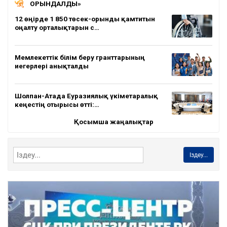
ОРЫНДАЛДЫ»
12 өңірде 1 850 төсек-орынды қамтитын
оңалту орталықтарын с…
Мемлекеттік білім беру гранттарының
иегерлері анықталды
Шолпан-Атада Еуразиялық үкіметаралық
кеңестің отырысы өтті:…
Қосымша жаңалықтар
Іздеу...