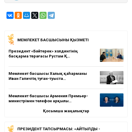
МЕМЛЕКЕТ БАСШЫСЫНЫҢ ҚЫЗМЕТІ
Президент «Бәйтерек» холдингінің
басқарма төрағасы Рустам Қ…
Мемлекет басшысы Халық қаһарманы
Иван Гапичтің туған-туыста…
Мемлекет басшысы Армения Премьер-
министрімен телефон арқылы…
Қосымша жаңалықтар
ПРЕЗИДЕНТ ТАПСЫРМАСЫ: «АЙТЫЛДЫ -