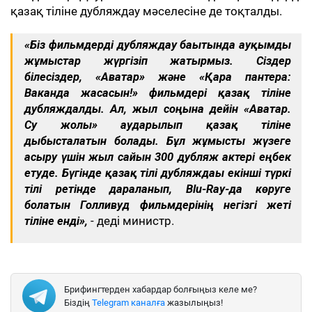
қазақ тіліне дубляждау мәселесіне де тоқталды.
«Біз фильмдерді дубляждау бағытында ауқымды
жұмыстар жүргізіп жатырмыз. Сіздер
білесіздер, «Аватар» және «Қара пантера:
Ваканда жасасын!» фильмдері қазақ тіліне
дубляждалды. Ал, жыл соңына дейін «Аватар.
Су жолы» аударылып қазақ тіліне
дыбысталатын болады. Бұл жұмысты жүзеге
асыру үшін жыл сайын 300 дубляж актері еңбек
етуде. Бүгінде қазақ тілі дубляждағы екінші түркі
тілі ретінде дараланып, Blu-Ray-да көруге
болатын Голливуд фильмдерінің негізгі жеті
тіліне енді»,
- деді министр.
Брифингтерден хабардар болғыңыз келе ме?
Біздің
Telegram каналға
жазылыңыз!