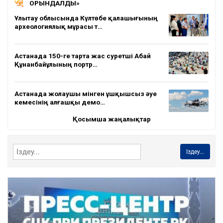
ОРЫНДАЛДЫ»
Ұлытау облысында Күлтөбе қалашығының
археологиялық мұрасы т…
Астанада 150-ге тарта жас суретші Абай
Құнанбайұлының портр…
Астанада жолаушы мінген ұшқышсыз әуе
кемесінің алғашқы демо…
Қосымша жаңалықтар
Іздеу...