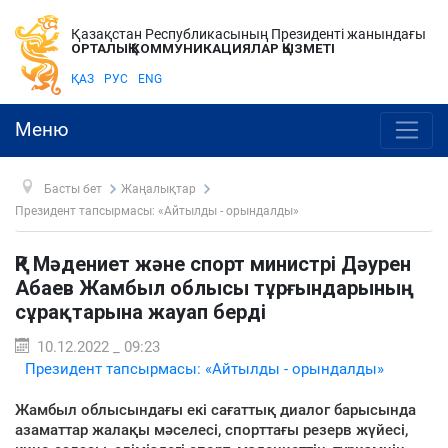
Қазақстан Республикасының Президенті жанындағы
ОРТАЛЫҚ КОММУНИКАЦИЯЛАР ҚЫЗМЕТІ
ҚАЗ
РУС
ENG
Меню
Басты бет
Жаңалықтар
Президент тапсырмасы: «Айтылды - орындалды»
ҚР Мәдениет және спорт министрі Дәурен
Абаев Жамбыл облысы тұрғындарының
сұрақтарына жауап берді
10.12.2022 _ 09:23
Президент тапсырмасы: «Айтылды - орындалды»
Жамбыл облысындағы екі сағаттық диалог барысында
азаматтар жалақы мәселесі, спорттағы резерв жүйесі,