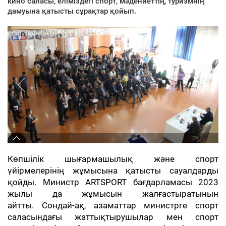
кино саласы, еліміздегі спорт, мәдениеттің, туризмнің
дамуына қатысты сұрақтар қойып.
Көпшілік шығармашылық және спорт
үйірмелерінің жұмысына қатысты сауалдарды
қойды. Министр ARTSPORT бағдарламасы 2023
жылы да жұмысын жалғастыратынын
айтты. Сондай-ақ, азаматтар министрге спорт
саласындағы жаттықтырушылар мен спорт