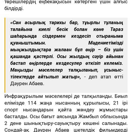
төрешілердің еңбекақысын көтергені үшін алғыс
білдірді.
«Сан ғасырлық тарихы бар, тұғырлы тұлғаның
талайына киелі бесік болған көне Тараз
шаһарында сіздермен кездесіп отырғаныма
қуаныштымын. Мәдениетімізді
мыңжылдықтарға жалғаған бұл өңір – біз үшін
қашанда қастерлі. Осы жылдың сәуір айынан
бастап өңірлерде кездесулер өткізіп келеміз.
Маңызды мәселелер талқыланып, ұсыныс-
тілектерде айтылып жатыр»,
- деп атап өтті
Дәурен Абаев.
Инфрақұрылым мәселелері де талқыланды. Биыл
елімізде 114 жаңа нысанның құрылысы, 21 ірі
спорт нысандарын қайта жөндеу жұмыстары
басталды. Осы бағыт аясында Жамбыл облысында
2 дене шынықтыру-сауықтыру кешені салынады.
Сондай-ақ Дәурен Абаев шетелдік фильмдерді