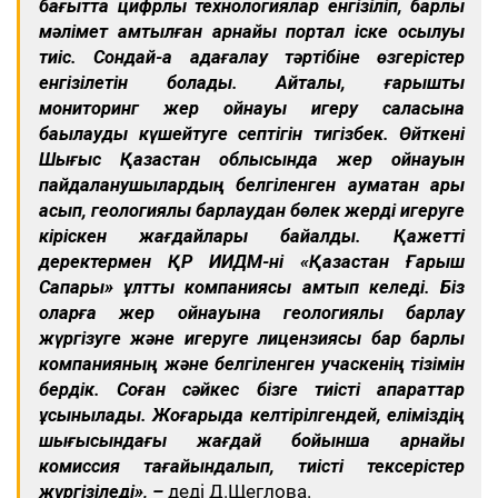
бағытта цифрлы технологиялар енгізіліп, барлық
мәлімет қамтылған арнайы портал іске қосылуы
тиіс. Сондай-ақ қадағалау тәртібіне өзгерістер
енгізілетін болады. Айталық, ғарыштық
мониторинг жер қойнауы игеру саласына
бақылауды күшейтуге септігін тигізбек. Өйткені
Шығыс Қазақстан облысында жер қойнауын
пайдаланушылардың белгіленген аумақтан ары
асып, геологиялық барлаудан бөлек жерді игеруге
кіріскен жағдайлары байқалды. Қажетті
деректермен ҚР ИИДМ-ні «Қазақстан Ғарыш
Сапары» ұлттық компаниясы қамтып келеді. Біз
оларға жер қойнауына геологиялық барлау
жүргізуге және игеруге лицензиясы бар барлық
компанияның және белгіленген учаскенің тізімін
бердік. Соған сәйкес бізге тиісті ақпараттар
ұсынылады. Жоғарыда келтірілгендей, еліміздің
шығысындағы жағдай бойынша арнайы
комиссия тағайындалып, тиісті тексерістер
жүргізіледі», –
деді Д.Щеглова.