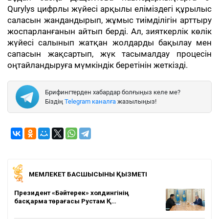
Qurylys цифрлы жүйесі арқылы еліміздегі құрылыс
саласын жандандырып, жұмыс тиімділігін арттыру
жоспарланғанын айтып берді. Ал, зияткерлік көлік
жүйесі салынып жатқан жолдарды бақылау мен
сапасын жақсартып, жүк тасымалдау процесін
оңтайландыруға мүмкіндік беретінін жеткізді.
Брифингтерден хабардар болғыңыз келе ме?
Біздің
Telegram каналға
жазылыңыз!
МЕМЛЕКЕТ БАСШЫСЫНЫҢ ҚЫЗМЕТІ
Президент «Бәйтерек» холдингінің
басқарма төрағасы Рустам Қ…