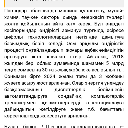
Павлодар облысында машина құрастыру, мұнай-
химия, тау-кен секторы сынды өнеркәсіп түрлері
жолға қойылғанын айта кету керек. Бұл өңірдегі
кәсіпорындар өндірісті замануи тұрғыда, әсіресе
цифрлы технологиялардың негізінде дамытуға
басымдық беріп келеді. Осы арқылы өндірістік
процесті оңтайландырып, жоғары еңбек өнімділігін
арттыруға жол ашылып отыр. Айталық, 2018
жылдан бері облыс аумағында шамамен 5 млрд
теңге сомасына 30-ға жуық жоба іске асырылыпты.
Сонымен бірге 2024 жылы тағы да 3 жобаны
жүзеге асыру жоспарланған. Олар энергия үнемдеу
басқармасының диспетчерлік бөлімшесін
автоматтандыруға, сондай-ақ компьютерлік
тренажермен қызметкерлерді аттестациялауға
дайындығын жетілдіруге және т.б. бағыттағы
көрсеткіштерді жақсартуға арналған.
Бұдан басқа Д.Щеглова павлодарлықтарға e-