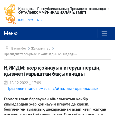
Қазақстан Республикасының Президенті жанындағы
ОРТАЛЫҚ КОММУНИКАЦИЯЛАР ҚЫЗМЕТІ
ҚАЗ
РУС
ENG
Меню
Басты бет
Жаңалықтар
Президент тапсырмасы: «Айтылды - орындалды»
ҚР ИИДМ: жер қойнауын игерушілердің
қызметі ғарыштан бақыланады
13.12.2022 _ 17:09
Президент тапсырмасы: «Айтылды - орындалды»
Геологиялық барлаумен айналысатын кейбір
ұйымдардың жер қойнауын игеруге де кірісіп,
белгіленген аумақтың шекарасынан асып кетіп жатқан
жағдайлары да байқалып отыр. Сол себепті олардың