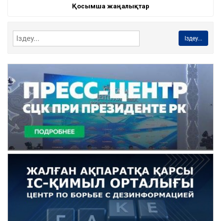
Қосымша жаңалықтар
Іздеу...