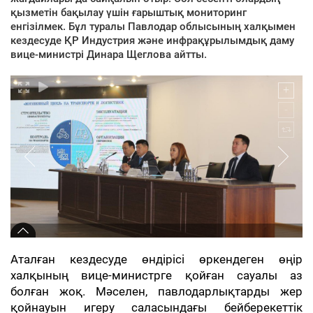
қызметін бақылау үшін ғарыштық мониторинг
енгізілмек. Бұл туралы Павлодар облысының халқымен
кездесуде ҚР Индустрия және инфрақұрылымдық даму
вице-министрі Динара Щеглова айтты.
Аталған кездесуде өндірісі өркендеген өңір
халқының вице-министрге қойған сауалы аз
болған жоқ. Мәселен, павлодарлықтарды жер
қойнауын игеру саласындағы бейберекеттік