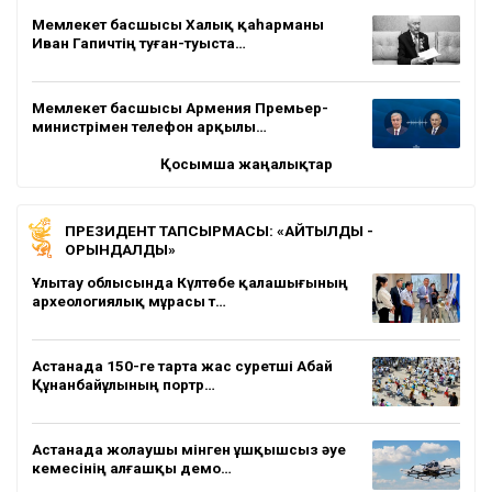
Мемлекет басшысы Халық қаһарманы
Иван Гапичтің туған-туыста…
Мемлекет басшысы Армения Премьер-
министрімен телефон арқылы…
Қосымша жаңалықтар
ПРЕЗИДЕНТ ТАПСЫРМАСЫ: «АЙТЫЛДЫ -
ОРЫНДАЛДЫ»
Ұлытау облысында Күлтөбе қалашығының
археологиялық мұрасы т…
Астанада 150-ге тарта жас суретші Абай
Құнанбайұлының портр…
Астанада жолаушы мінген ұшқышсыз әуе
кемесінің алғашқы демо…