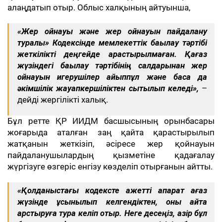
алаңдатып отыр. Облыс халқының айтуынша,
«Жер қойнауы және жер қойнауын пайдалану
туралы» Кодексінде мемлекеттік бақылау тәртібі
жеткілікті деңгейде қарастырылмаған.
Қағаз
жүзіндегі бақылау тәртібінің салдарынан жер
қойнауын игерушілер айыппұл және басқа да
әкімшілік жауапкершіліктен сытылып келеді»,
–
дейді жергілікті халық.
Бұл ретте ҚР ИИДМ басшысының орынбасары
жоғарыда аталған заң қайта қарастырылып
жатқанын жеткізіп, әсіресе жер қойнауын
пайдаланушылардың қызметіне қадағалау
жүргізуге өзгеріс енгізу көзделіп отырғанын айтты.
«Қолданыстағы кодексте қажетті ақпарат қағаз
жүзінде ұсынылып келгендіктен, оны қайта
қарстыруға тура келіп отыр. Неге десеңіз, қазір бұл