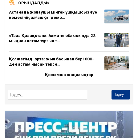
ОРЫНДАЛДЫ»
Астанада жолаушы мінген ұшқышсыз әуе
кемесінің алғашқы демо…
«Таза Қазақстан»: Алматы облысында 22
мыңнан астам тұрғын т…
Қолжетімді орта: жыл басынан бері 600-
ден астам нысан тексе…
Қосымша жаңалықтар
Іздеу...