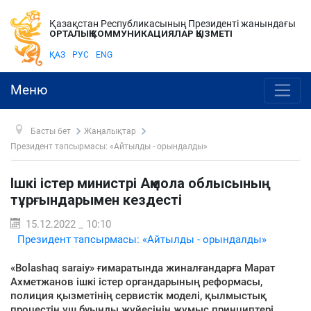
Қазақстан Республикасының Президенті жанындағы
ОРТАЛЫҚ КОММУНИКАЦИЯЛАР ҚЫЗМЕТІ
ҚАЗ
РУС
ENG
Меню
Басты бет
Жаңалықтар
Президент тапсырмасы: «Айтылды - орындалды»
Ішкі істер министрі Ақмола облысының
тұрғындарымен кездесті
15.12.2022 _ 10:10
Президент тапсырмасы: «Айтылды - орындалды»
«Bolashaq saraiy» ғимаратында жиналғандарға Марат
Ахметжанов ішкі істер органдарының реформасы,
полиция қызметінің сервистік моделі, қылмыстық
процестің үш буынды жүйесінің жұмыс принциптері