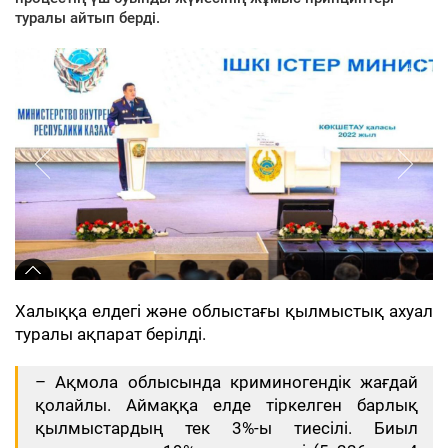
туралы айтып берді.
Халыққа елдегі және облыстағы қылмыстық ахуал
туралы ақпарат берілді.
– Ақмола облысында криминогендік жағдай
қолайлы. Аймаққа елде тіркелген барлық
қылмыстардың тек 3%-ы тиесілі. Биыл