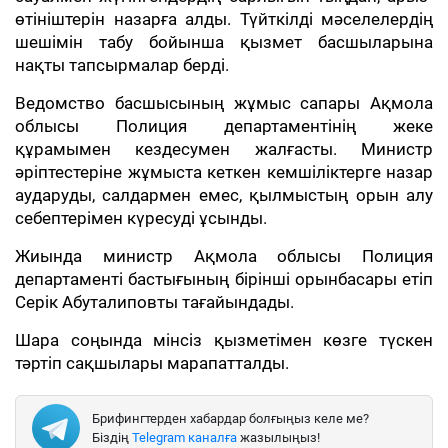
өтініштерін назарға алды. Түйткілді мәселелердің
шешімін табу бойынша қызмет басшыларына
нақты тапсырмалар берді.
Ведомство басшысының жұмыс сапары Ақмола
облысы Полиция департаментінің жеке
құрамымен кездесумен жалғасты. Министр
әріптестеріне жұмыста кеткен кемшіліктерге назар
аударуды, салдармен емес, қылмыстың орын алу
себептерімен күресуді ұсынды.
Жиында министр Ақмола облысы Полиция
департаменті бастығының бірінші орынбасары етіп
Серік Абуталиповты тағайындады.
Шара соңында мінсіз қызметімен көзге түскен
тәртіп сақшылары марапатталды.
Брифингтерден хабардар болғыңыз келе ме?
Біздің
Telegram каналға
жазылыңыз!