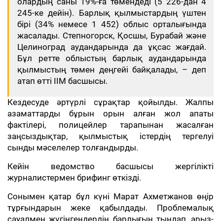
олардың саны 19%-ға төмендеді (5 226-дан 4
245-ке дейін). Барлық қылмыстардың үштен
бірі (34% немесе 1 452) облыс орталығында
жасалады. Степногорск, Қосшы, Бурабай және
Целиноград аудандарында да ұқсас жағдай.
Бұл ретте облыстың барлық аудандарында
қылмыстың төмен деңгейі байқалады, – деп
атап өтті ІІМ басшысы.
Кездесуде әртүрлі сұрақтар қойылды. Жалпы
азаматтарды бұрын орын алған жол апаты
фактілері, полицейлер тарапынан жасалған
заңсыздықтар, қылмыстық істердің тергелуі
сынды мәселелер толғандырды.
Кейін ведомство басшысы жергілікті
журналистермен брифинг өткізді.
Сонымен қатар бұл күні Марат Ахметжанов өңір
тұрғындарын жеке қабылдады. Проблемалық
сауалмен жүгінгендердің барлығын тыңдап, арыз-