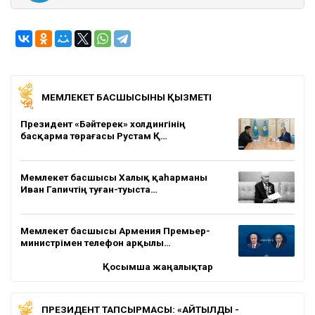
МЕМЛЕКЕТ БАСШЫСЫНЫҢ ҚЫЗМЕТІ
Президент «Бәйтерек» холдингінің
басқарма төрағасы Рустам Қ…
Мемлекет басшысы Халық қаһарманы
Иван Гапичтің туған-туыста…
Мемлекет басшысы Армения Премьер-
министрімен телефон арқылы…
Қосымша жаңалықтар
ПРЕЗИДЕНТ ТАПСЫРМАСЫ: «АЙТЫЛДЫ -