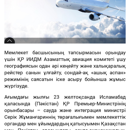
Мемлекет басшысының тапсырмасын орындау
үшін ҚР ИИДМ Азаматтық авиация комитеті ұшу
географиясын одан әрі кеңейту және халықаралық
рейстер санын ұлғайту, сондай-ақ «ашық аспан»
режимінің саясатын іске асыру бойынша жұмыс
жүргізуде.
Ағымдағы жылғы 23 желтоқсанда Исламабад
қаласында (Пәкістан) ҚР Премьер-Министрінің
орынбасары – сауда және интеграция министрі
Серік Жұманғариннің төрағалығымен мемлекеттік
органдар мен ұйымдардың қатысуымен Қазақстан