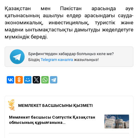
Қазақстан мен Пәкістан арасында әуе
қатынасының ашылуы елдер арасындағы сауда-
экономикалық, инвестициялық, туристік және
мәдени ынтымақтастықты дамытуды жеделдетуге
мүмкіндік береді.
Брифингтерден хабардар болғыңыз келе ме?
Біздің
Telegram каналға
жазылыңыз!
МЕМЛЕКЕТ БАСШЫСЫНЫҢ ҚЫЗМЕТІ
Мемлекет басшысы Солтүстік Қазақстан
облысының құрылғанына…