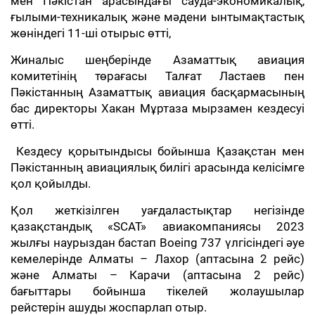
мен Пәкістан арасындағы сауда-экономикалық,
ғылыми-техникалық және мәдени ынтымақтастық
жөніндегі 11-ші отырыс өтті,
Жиналыс шеңберінде Азаматтық авиация
комитетінің төрағасы Талғат Ластаев пен
Пәкістанның Азаматтық авиация басқармасының
бас директоры Хакан Мұртаза мырзамен кездесуі
өтті.
Кездесу қорытындысы бойынша Қазақстан мен
Пәкістанның авиациялық билігі арасында келісімге
қол қойылды.
Қол жеткізілген уағдаластықтар негізінде
қазақстандық «SCAT» авиакомпаниясы 2023
жылғы наурыздан бастап Воеіпg 737 үлгісіндегі әуе
кемелерінде Алматы – Лахор (аптасына 2 рейс)
және Алматы – Карачи (аптасына 2 рейс)
бағыттары бойынша тікелей жолаушылар
рейстерін ашуды жоспарлап отыр.