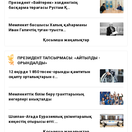
Президент «Бәйтерек» холдингінің
басқарма төрағасы Рустам Қ…
Мемлекет басшысы Халық қаһарманы
Иван Гапичтің туған-туыста…
Қосымша жаңалықтар
ПРЕЗИДЕНТ ТАПСЫРМАСЫ: «АЙТЫЛДЫ -
ОРЫНДАЛДЫ»
12 өңірде 1 850 төсек-орынды қамтитын
оңалту орталықтарын с…
Мемлекеттік білім беру гранттарының
иегерлері анықталды
Шолпан-Атада Еуразиялық үкіметаралық
кеңестің отырысы өтті:…
Қосымша жаңалықтар