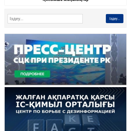
Іздеу...