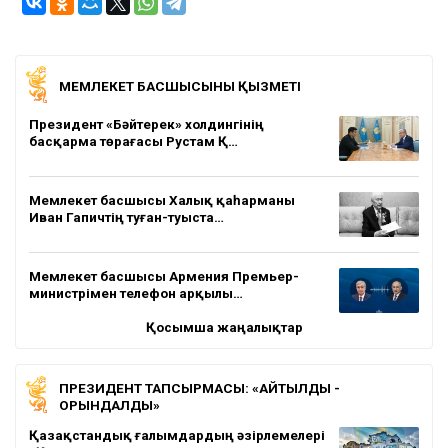
МЕМЛЕКЕТ БАСШЫСЫНЫҢ ҚЫЗМЕТІ
Президент «Бәйтерек» холдингінің
басқарма төрағасы Рустам Қ…
Мемлекет басшысы Халық қаһарманы
Иван Гапичтің туған-туыста…
Мемлекет басшысы Армения Премьер-
министрімен телефон арқылы…
Қосымша жаңалықтар
ПРЕЗИДЕНТ ТАПСЫРМАСЫ: «АЙТЫЛДЫ -
ОРЫНДАЛДЫ»
Қазақстандық ғалымдардың әзірлемелері