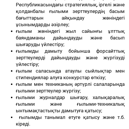
Республикасындағы стратегиялық, іргелі және
қолданбалы ғылыми зерттеулердің басым
бағыттарын айқындау жөніндегі
ұсынымдарды әзірлеу;
ғылым жөніндегі жыл сайынғы ұлттық
баяндаманы дайындауды және басып
шығаруды үйлестіру;
ғылымды дамыту бойынша форсайттық
зерттеулерді дайындауды және жүргізуді
үйлестіру;
ғылым саласында атаулы сыйлықтар мен
стипендиялар алуға конкурстар өткізу;
ғылым мен техниканың әртүрлі салаларында
ғылыми зерттеулер жүргізу;
ғылыми журналдар шығару, халықаралық
ғылыми және ғылыми-техникалық
ынтымақтастықты дамытуға қатысу;
ғылымды танымал етуге қатысу және т.б.
кіреді.