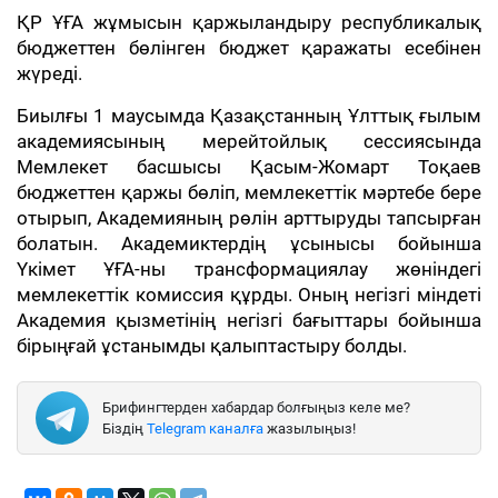
ҚР ҰҒА жұмысын қаржыландыру республикалық
бюджеттен бөлінген бюджет қаражаты есебінен
жүреді.
Биылғы 1 маусымда Қазақстанның Ұлттық ғылым
академиясының мерейтойлық сессиясында
Мемлекет басшысы Қасым-Жомарт Тоқаев
бюджеттен қаржы бөліп, мемлекеттік мәртебе бере
отырып, Академияның рөлін арттыруды тапсырған
болатын. Академиктердің ұсынысы бойынша
Үкімет ҰҒА-ны трансформациялау жөніндегі
мемлекеттік комиссия құрды. Оның негізгі міндеті
Академия қызметінің негізгі бағыттары бойынша
бірыңғай ұстанымды қалыптастыру болды.
Брифингтерден хабардар болғыңыз келе ме?
Біздің
Telegram каналға
жазылыңыз!