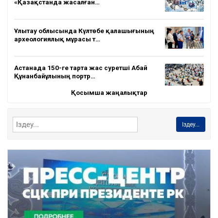
«Қазақстанда жасалған…
Ұлытау облысында Күлтөбе қалашығының
археологиялық мұрасы т…
Астанада 150-ге тарта жас суретші Абай
Құнанбайұлының портр…
Қосымша жаңалықтар
Іздеу...