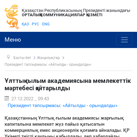
Қазақстан Республикасының Президенті жанындағы
ОРТАЛЫҚ КОММУНИКАЦИЯЛАР ҚЫЗМЕТІ
ҚАЗ
РУС
ENG
Меню
Басты бет
Жаңалықтар
Президент тапсырмасы: «Айтылды - орындалды»
Ұлттық ғылым академиясына мемлекеттік
мәртебесі қайтарылды
27.12.2022 _ 09:43
Президент тапсырмасы: «Айтылды - орындалды»
Қазақстанның Ұлттық ғылым академиясы жарғылық
капиталына мемлекет жүз пайыз қатысатын
коммерциялық емес акционерлік қоғамға айналады. ҚР
Үкіметі тиісті қаулыны қабылдады, деп хабарлайды