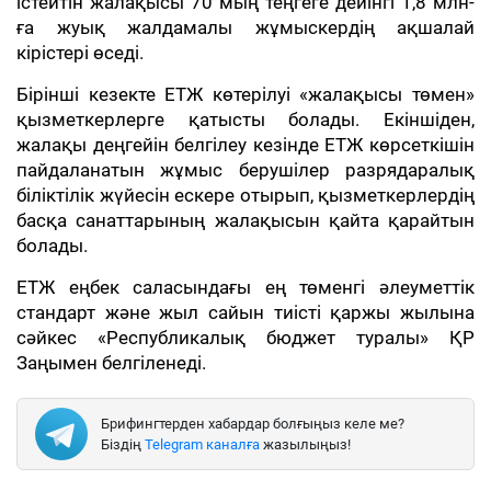
істейтін жалақысы 70 мың теңгеге дейінгі 1,8 млн-
ға жуық жалдамалы жұмыскердің ақшалай
кірістері өседі.
Бірінші кезекте ЕТЖ көтерілуі «жалақысы төмен»
қызметкерлерге қатысты болады. Екіншіден,
жалақы деңгейін белгілеу кезінде ЕТЖ көрсеткішін
пайдаланатын жұмыс берушілер разрядаралық
біліктілік жүйесін ескере отырып, қызметкерлердің
басқа санаттарының жалақысын қайта қарайтын
болады.
ЕТЖ еңбек саласындағы ең төменгі әлеуметтік
стандарт және жыл сайын тиісті қаржы жылына
сәйкес «Республикалық бюджет туралы» ҚР
Заңымен белгіленеді.
Брифингтерден хабардар болғыңыз келе ме?
Біздің
Telegram каналға
жазылыңыз!