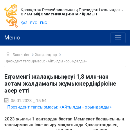
Қазақстан Республикасының Президенті жанындағы
ОРТАЛЫҚ КОММУНИКАЦИЯЛАР ҚЫЗМЕТІ
ҚАЗ
РУС
ENG
Меню
Басты бет
Жаңалықтар
Президент тапсырмасы: «Айтылды - орындалды»
Ең төменгі жалақының өсуі 1,8 млн-нан
астам жалдамалы жұмыскердің кірісіне
әсер етті
05.01.2023 _ 15:54
Президент тапсырмасы: «Айтылды - орындалды»
2023 жылғы 1 қаңтардан бастап Мемлекет басшысының
тапсырмасын іске асыру мақсатында Қазақстанда ең