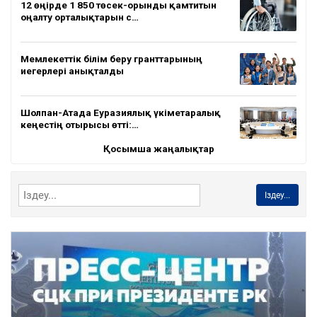
12 өңірде 1 850 төсек-орынды қамтитын
оңалту орталықтарын с…
Мемлекеттік білім беру гранттарының
иегерлері анықталды
Шолпан-Атада Еуразиялық үкіметаралық
кеңестің отырысы өтті:…
Қосымша жаңалықтар
Іздеу...