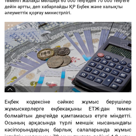
төменгі жалақы мөлшері 60 000 теңгеден 70 000 теңгеге
дейін артты, деп хабарлайды ҚР Еңбек және халықты
әлеуметтік қорғау министрлігі.
Еңбек кодексіне сәйкес жұмыс берушілер
жұмыскерлерге еңбекақыны ЕТЖ-дан төмен
болмайтын деңгейде қамтамасыз етуге міндетті.
Осының арқасында түрлі меншік нысанындағы
кәсіпорындардың барлық салаларында жұмыс