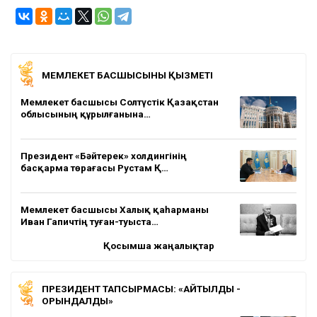
МЕМЛЕКЕТ БАСШЫСЫНЫҢ ҚЫЗМЕТІ
Мемлекет басшысы Солтүстік Қазақстан
облысының құрылғанына…
Президент «Бәйтерек» холдингінің
басқарма төрағасы Рустам Қ…
Мемлекет басшысы Халық қаһарманы
Иван Гапичтің туған-туыста…
Қосымша жаңалықтар
ПРЕЗИДЕНТ ТАПСЫРМАСЫ: «АЙТЫЛДЫ -
ОРЫНДАЛДЫ»