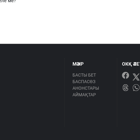
еле ме?
МӘЗІР
ОКҚ ӘЛ
БАСТЫ БЕТ
БАСПАСӨЗ
АНОНСТАРЫ
АЙМАҚТАР