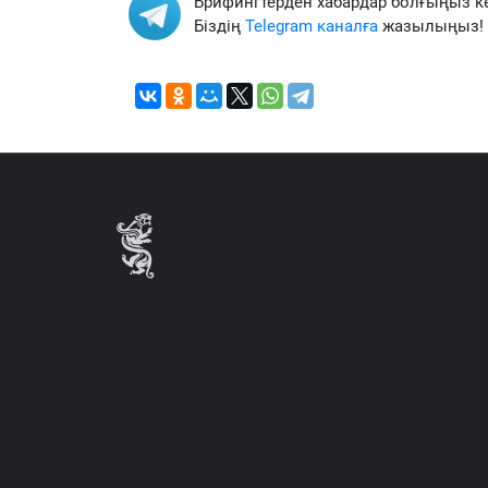
Брифингтерден хабардар болғыңыз к
Біздің
Telegram каналға
жазылыңыз!