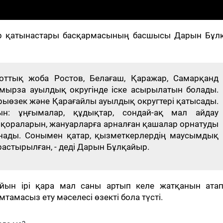
р қатынастары басқармасының басшысы Дарын Бұл
оттық жоба Ростов, Белағаш, Қаражар, Самарқанд
мырза ауылдық округінде іске асырылатын болады.
рыөзек және Қарағайлы ауылдық округтері қатысады.
н: ұңғымалар, құдықтар, сондай-ақ мал айдау
 қораларын, жануарларға арналған қашалар орнатуды
ынады. Сонымен қатар, қызметкерлердің маусымдық
растырылған, - деді Дарын Бұлқайыр.
ын ірі қара мал саны артып келе жатқанын атап 
масыз ету мәселесі өзекті бола түсті.