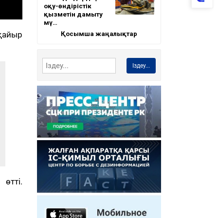
оқу-өндірістік
қызметін дамыту
мү…
Қосымша жаңалықтар
қайыр
Іздеу...
өтті.