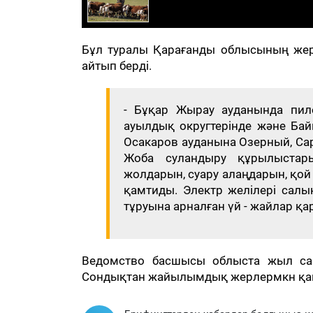
Бұл туралы Қарағанды облысының же
айтып берді.
- Бұқар Жырау ауданында пил
ауылдық округтерінде және Бай
Осакаров ауданына Озерный, Са
Жоба суландыру құрылыстары
жолдарын, суару алаңдарын, қой
қамтиды. Электр желілері сал
тұруына арналған үй - жайлар қа
Ведомство басшысы облыста жыл сай
Сондықтан жайылымдық жерлермкн қамта