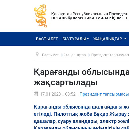
Қазақстан Республикасының Президен
ОРТАЛЫҚ КОММУНИКАЦИЯЛАР ҚЫЗМЕТІ
БАСТЫ БЕТ
БІЗ ТУРАЛЫ
ЖАҢАЛЫҚТАР
Басты бет
Жаңалықтар
Президент тапсырмас
Қарағанды облысынд
жақсартылады
17.01.2023 _ 08:52
Президент тапсырмасы
Қарағанды облысында шалғайдағы 
етіледі. Пилоттық жоба Бұқар Жырау
қашалар, суару алаңдары, электр жел
Қарағанды облысының әкімдігінің са