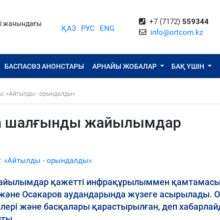
+7 (7172)
559344
ті жанындағы
ҚАЗ
РУС
ENG
info@ortcom.kz
БАСПАСӨЗ АНОНСТАРЫ
АРНАЙЫ ЖОБАЛАР
БАҚ ҮШІН
ы: «Айтылды - орындалды»
а шалғынды жайылымдар
: «Айтылды - орындалды»
жайылымдар қажетті инфрақұрылыммен қамтамас
 және Осакаров аудандарында жүзеге асырылады. 
ілері және басқалары қарастырылған, деп хабарла
йты.