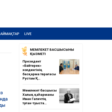
АЙМАҚТАР
LIVE
МЕМЛЕКЕТ БАСШЫСЫНЫҢ
ҚЫЗМЕТІ
Президент
«Бәйтерек»
холдингінің
басқарма төрағасы
Рустам Қ…
Мемлекет басшысы
ыз
Халық қаһарманы
Онда
Иван Гапичтің
туған-туыста…
йды