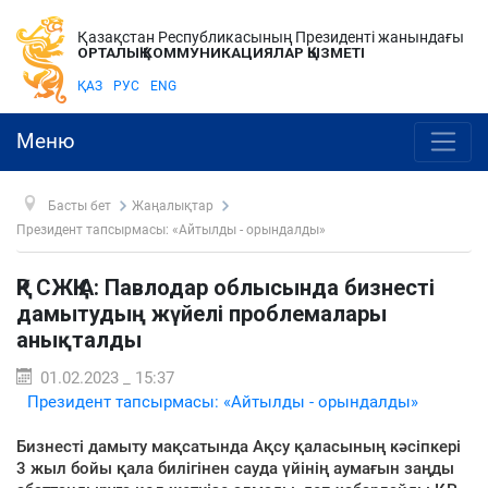
Қазақстан Республикасының Президенті жанындағы
ОРТАЛЫҚ КОММУНИКАЦИЯЛАР ҚЫЗМЕТІ
ҚАЗ
РУС
ENG
Меню
Басты бет
Жаңалықтар
Президент тапсырмасы: «Айтылды - орындалды»
ҚР СЖҚІА: Павлодар облысында бизнесті
дамытудың жүйелі проблемалары
анықталды
01.02.2023 _ 15:37
Президент тапсырмасы: «Айтылды - орындалды»
Бизнесті дамыту мақсатында Ақсу қаласының кәсіпкері
3 жыл бойы қала билігінен сауда үйінің аумағын заңды