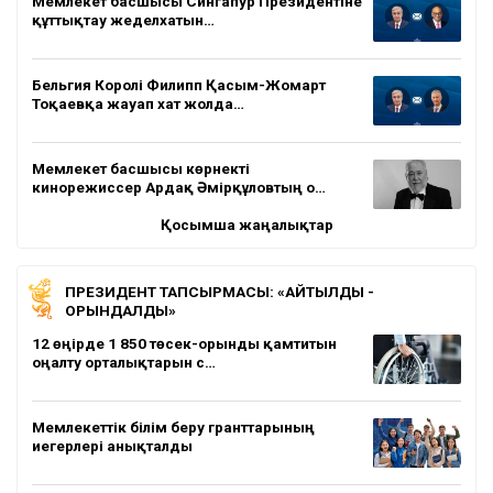
Мемлекет басшысы Сингапур Президентіне
құттықтау жеделхатын…
Бельгия Королі Филипп Қасым-Жомарт
Тоқаевқа жауап хат жолда…
Мемлекет басшысы көрнекті
кинорежиссер Ардақ Әмірқұловтың о…
Қосымша жаңалықтар
ПРЕЗИДЕНТ ТАПСЫРМАСЫ: «АЙТЫЛДЫ -
ОРЫНДАЛДЫ»
12 өңірде 1 850 төсек-орынды қамтитын
оңалту орталықтарын с…
Мемлекеттік білім беру гранттарының
иегерлері анықталды