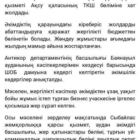
қызметі Ақсу қаласының ТКШ бөліміне хат
жолдады.
Әкімдіктің қарауындағы кіреберіс жолдарды
абаттандыруға қаражат жергілікті бюджеттен
бөлінетін болады. Жөндеу жұмыстары ағымдағы
жылдың мамыр айына жоспарланған.
Антикор департаментінің басшылығы Баянауыл
ауданының кәсіпкерлерімен кездесуі барысында
ШОБ дамуына кедергі келтіретін әкімшілік
кедергілер анықталды.
Мәселен, жергілікті кәсіпкер әкімдіктен ұзақ уақыт
бойы жұмыс істеп тұрған бизнес учаскесіне іргелес
қосымша жер сұрап келген.
Осы мәселені зерделеу мақсатында Сыбайлас
жемқорлыққа қарсы қызмет, аудан әкімдігі
басшылығы, жер қатынастары бөлімі, тұрғын үй-
коммуналдық шаруашылық бөлімі, ауылдық округ