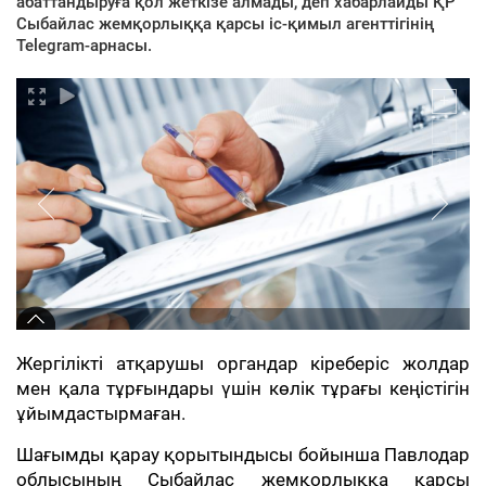
абаттандыруға қол жеткізе алмады, деп хабарлайды ҚР
Сыбайлас жемқорлыққа қарсы іс-қимыл агенттігінің
Telegram-арнасы.
Жергілікті атқарушы органдар кіреберіс жолдар
мен қала тұрғындары үшін көлік тұрағы кеңістігін
ұйымдастырмаған.
Шағымды қарау қорытындысы бойынша Павлодар
облысының Сыбайлас жемқорлыққа қарсы