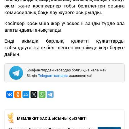
әкімі және кәсіпкерлер тобы белгіленген орынға
комиссиялық бақылау жүзеге асырылды.
Кәсіпкер қосымша жер учаскесін заңды түрде ала
алатындығы анықталды.
Енді әкімдік барлық қажетті құжаттарды
қабылдауға және белгіленген мерзімде жер беруге
дайын.
Брифингтерден хабардар болғыңыз келе ме?
Біздің
Telegram каналға
жазылыңыз!
МЕМЛЕКЕТ БАСШЫСЫНЫҢ ҚЫЗМЕТІ