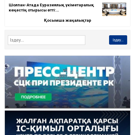
Шолпан-Атада Еуразиялық үкіметаралық
кеңестің отырысы өтті:…
Қосымша жаңалықтар
Іздеу...