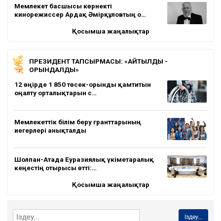
Мемлекет басшысы көрнекті
кинорежиссер Ардақ Әмірқұловтың о…
Қосымша жаңалықтар
ПРЕЗИДЕНТ ТАПСЫРМАСЫ: «АЙТЫЛДЫ -
ОРЫНДАЛДЫ»
12 өңірде 1 850 төсек-орынды қамтитын
оңалту орталықтарын с…
Мемлекеттік білім беру гранттарының
иегерлері анықталды
Шолпан-Атада Еуразиялық үкіметаралық
кеңестің отырысы өтті:…
Қосымша жаңалықтар
Іздеу...