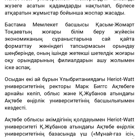
жүзеге асатын қадамдарды нақтылап, бірлесе
атқаратын жұмыстар бойынша жоспар жасады.
Бастама Мемлекет басшысы Қасым-Жомарт
Тоқаевтың жоғары білім беру жүйесін
экономиканың сұраныстарына сай қайта
форматтау жөніндегі тапсырмасын орындау
шеңберінде, оның ішінде жетекші шетелдік жоғары
оқу орындарының филиалдарын ашу жолымен
іске аспақ.
Осыдан екі ай бұрын Ұлыбританиядағы Heriot-Watt
университетінің ректоры Марк Биггс Ақтөбеге
арнайы келіп, облыс және Қ.Жұбанов атындағы
Ақтөбе өңірлік университетінің басшылығымен
кездесті.
Ақтөбе облысы әкімдігінің қолдауымен Heriot-Watt
университеті Қ.Жұбанов атындағы Ақтөбе өңірлік
университетінің базасында үш («Мұнай-газ ісі»,