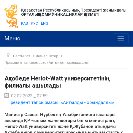
Қазақстан Республикасының Президенті жанындағы
ОРТАЛЫҚ КОММУНИКАЦИЯЛАР ҚЫЗМЕТІ
ҚАЗ
РУС
ENG
Меню
Басты бет
Жаңалықтар
Президент тапсырмасы: «Айтылды - орындалды»
Ақтөбеде Heriot-Watt университетінің
филиалы ашылады
02.02.2023 _ 07:59
Президент тапсырмасы: «Айтылды - орындалды»
Министр Саясат Нұрбектің Ұлыбританияға іссапары
аясында ҚР Ғылым және жоғары білім министрлігі,
Heriot-Watt университеті және Қ.Жұбанов атындағы
Ақтөбе өңірлік университеті арасында ынтымақтастық