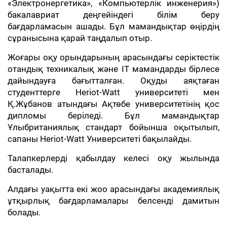
«Электронергетика», «Компьютерлік инженерия»)
бакалавриат деңгейіндегі білім беру
бағдарламасын ашады. Бұл мамандықтар өңірдің
сұранысына қарай таңдалып отыр.
Жоғары оқу орындарының арасындағы серіктестік
отандық техникалық және IT мамандарды бірлесе
дайындауға бағытталған. Оқуды аяқтаған
студенттерге Heriot-Watt университеті мен
Қ.Жұбанов атындағы Ақтөбе университетінің қос
дипломы беріледі. Бұл мамандықтар
Ұлыбританиялық стандарт бойынша оқытылып,
сапаны Heriot-Watt Университеті бақылайды.
Талапкерлерді қабылдау келесі оқу жылында
басталады.
Алдағы уақытта екі жоо арасындағы академиялық
ұтқырлық бағдарламалары белсенді дамитын
болады.