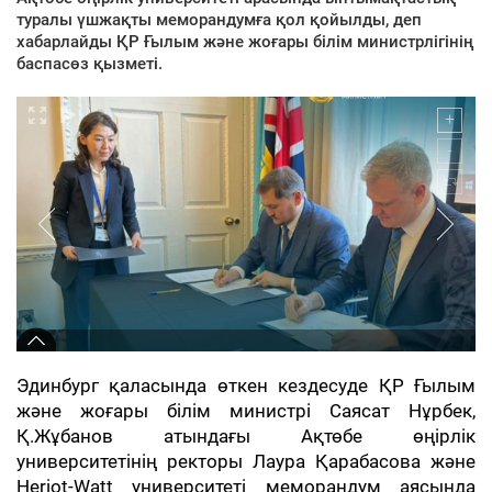
туралы үшжақты меморандумға қол қойылды, деп
хабарлайды ҚР Ғылым және жоғары білім министрлігінің
баспасөз қызметі.
Эдинбург қаласында өткен кездесуде ҚР Ғылым
және жоғары білім министрі Саясат Нұрбек,
Қ.Жұбанов атындағы Ақтөбе өңірлік
университетінің ректоры Лаура Қарабасова және
Heriot-Watt университеті меморандум аясында