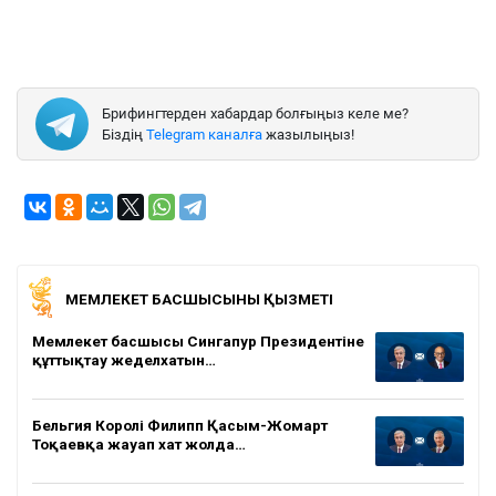
Брифингтерден хабардар болғыңыз келе ме?
Біздің
Telegram каналға
жазылыңыз!
МЕМЛЕКЕТ БАСШЫСЫНЫҢ ҚЫЗМЕТІ
Мемлекет басшысы Сингапур Президентіне
құттықтау жеделхатын…
Бельгия Королі Филипп Қасым-Жомарт
Тоқаевқа жауап хат жолда…