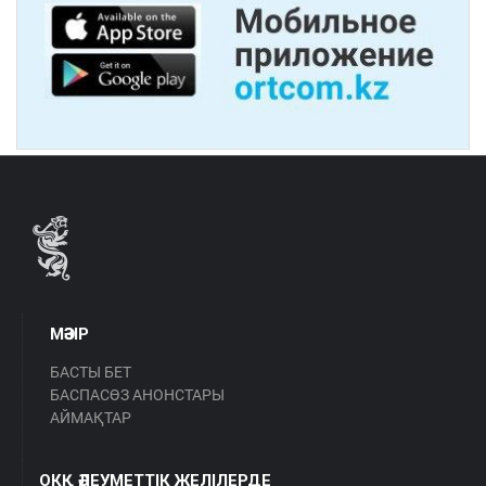
МӘЗІР
БАСТЫ БЕТ
БАСПАСӨЗ АНОНСТАРЫ
АЙМАҚТАР
ОКҚ ӘЛЕУМЕТТІК ЖЕЛІЛЕРДЕ