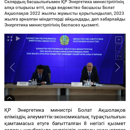
Склярдың басшылығымен ҚР Энергетика министрлігінің
алқа отырысы өтті, онда ведомство басшысы Болат
Ақшолақов 2022 жылғы жұмысты қорытындылап, 2023
жылға арналған міндеттерді айқындады, деп хабарлайды
Энергетика министрлігінің баспасөз қызметі.
ҚР Энергетика министрі Болат Ақшолақов
еліміздің әлеуметтік-экономикалық тұрақтылығын
қамтамасыз етуге бағытталған 8 негізгі қызмет