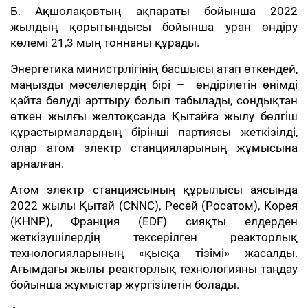
Б. Ақшолақовтың ақпараты бойынша 2022
жылдың қорытындысы бойынша уран өндіру
көлемі 21,3 мың тоннаны құрады.
Энергетика министрлігінің басшысы атап өткендей,
маңызды мәселелердің бірі – өндірілетін өнімді
қайта бөлуді арттыру болып табылады, сондықтан
өткен жылғы желтоқсанда Қытайға жылу бөлгіш
құрастырмалардың бірінші партиясы жеткізілді,
олар атом электр станцияларының жұмысына
арналған.
Атом электр станциясының құрылысы аясында
2022 жылы Қытай (CNNC), Ресей (Росатом), Корея
(KHNP), Франция (EDF) сияқты елдерден
жеткізушілердің тексерілген реакторлық
технологияларының «қысқа тізімі» жасалды.
Ағымдағы жылы реакторлық технологияны таңдау
бойынша жұмыстар жүргізілетін болады.