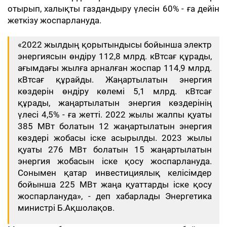
отырып, халықты газдандыру үлесін 60% - ға дейін
жеткізу жоспарлануда.
«2022 жылдың қорытындысы бойынша электр
энергиясын өндіру 112,8 млрд. кВтсағ құрады,
ағымдағы жылға арналған жоспар 114,9 млрд.
кВтсағ құрайды. Жаңартылатын энергия
көздерін өндіру көлемі 5,1 млрд. кВтсағ
құрады, жаңартылатын энергия көздерінің
үлесі 4,5% - ға жетті. 2022 жылы жалпы қуаты
385 МВт болатын 12 жаңартылатын энергия
көздері жобасы іске асырылды. 2023 жылы
қуаты 276 МВт болатын 15 жаңартылатын
энергия жобасын іске қосу жоспарлануда.
Сонымен қатар инвестициялық келісімдер
бойынша 225 МВт жаңа қуаттарды іске қосу
жоспарлануда», - деп хабарлады Энергетика
министрі Б.Ақшолақов.