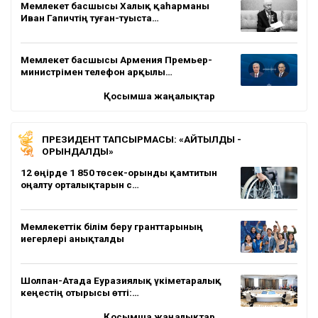
Мемлекет басшысы Халық қаһарманы
Иван Гапичтің туған-туыста…
Мемлекет басшысы Армения Премьер-
министрімен телефон арқылы…
Қосымша жаңалықтар
ПРЕЗИДЕНТ ТАПСЫРМАСЫ: «АЙТЫЛДЫ -
ОРЫНДАЛДЫ»
12 өңірде 1 850 төсек-орынды қамтитын
оңалту орталықтарын с…
Мемлекеттік білім беру гранттарының
иегерлері анықталды
Шолпан-Атада Еуразиялық үкіметаралық
кеңестің отырысы өтті:…
Қосымша жаңалықтар