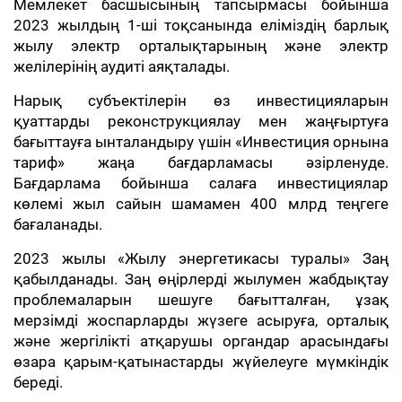
Мемлекет басшысының тапсырмасы бойынша
2023 жылдың 1-ші тоқсанында еліміздің барлық
жылу электр орталықтарының және электр
желілерінің аудиті аяқталады.
Нарық субъектілерін өз инвестицияларын
қуаттарды реконструкциялау мен жаңғыртуға
бағыттауға ынталандыру үшін «Инвестиция орнына
тариф» жаңа бағдарламасы әзірленуде.
Бағдарлама бойынша салаға инвестициялар
көлемі жыл сайын шамамен 400 млрд теңгеге
бағаланады.
2023 жылы «Жылу энергетикасы туралы» Заң
қабылданады. Заң өңірлерді жылумен жабдықтау
проблемаларын шешуге бағытталған, ұзақ
мерзімді жоспарларды жүзеге асыруға, орталық
және жергілікті атқарушы органдар арасындағы
өзара қарым-қатынастарды жүйелеуге мүмкіндік
береді.