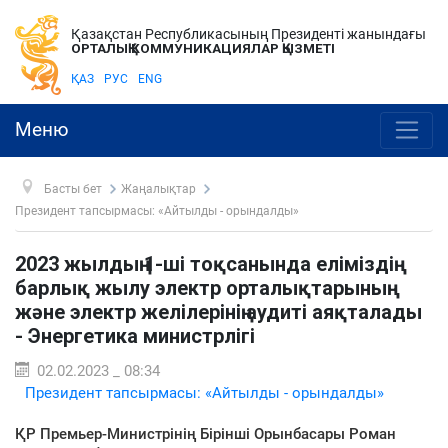
Қазақстан Республикасының Президенті жанындағы
ОРТАЛЫҚ КОММУНИКАЦИЯЛАР ҚЫЗМЕТІ
ҚАЗ
РУС
ENG
Меню
Басты бет
Жаңалықтар
Президент тапсырмасы: «Айтылды - орындалды»
2023 жылдың 1-ші тоқсанында еліміздің
барлық жылу электр орталықтарының
және электр желілерінің аудиті аяқталады
- Энергетика министрлігі
02.02.2023 _ 08:34
Президент тапсырмасы: «Айтылды - орындалды»
ҚР Премьер-Министрінің Бірінші Орынбасары Роман