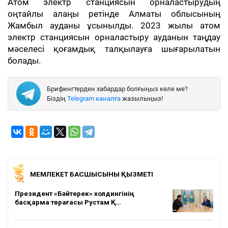
Атом электр станциясын орналастырудың
оңтайлы алаңы ретінде Алматы облысының
Жамбыл ауданы ұсынылды. 2023 жылы атом
электр станциясын орналастыру ауданын таңдау
мәселесі қоғамдық талқылауға шығарылатын
болады.
Брифингтерден хабардар болғыңыз келе ме?
Біздің
Telegram каналға
жазылыңыз!
МЕМЛЕКЕТ БАСШЫСЫНЫҢ ҚЫЗМЕТІ
Президент «Бәйтерек» холдингінің
басқарма төрағасы Рустам Қ…