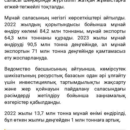
саласы шеңберінде жүргізіліп жатқан жұмыстарға
егжей-тегжейлі тоқталды.
Мұнай саласының негізгі көрсеткіштері айтылды.
2022 жылдың қорытындысы бойынша мұнай
өндіру көлемі 84,2 млн тоннаны, мұнай экспорты
64,3 млн тоннаны құрады. 2023 жылы мұнай
өндіруді 90,5 млн тонна деңгейінде, ал мұнай
экспортын 71 млн тонна деңгейінде қамтамасыз
ету жоспарлануда.
Ведомство басшысының айтуынша, көмірсутек
шикізатының ресурстық базасын одан әрі ұлғайту
үшін инвестициялық тартымдылықты жақсарту
және жер қойнауын пайдалану саласындағы
рәсімдерді жетілдіру бойынша заңнамалық
өзгерістер қабылданды.
2022 жылы 13,7 млн тонна мұнай өнімі өндірілді,
бұл өткен жылғы деңгейден 1 млн тоннаға артық.