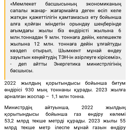
«Мемлекет басшысының экономиканың
сапалы жанар- жағармайға деген өсіп келе
жатқан қажеттілігін қамтамасыз ету бойынша
алға қойған міндетін орындау шеңберінде
ағымдағы жылы біз өндірісті жылына 6
млн.тоннадан 9 млн. тоннаға дейін, келешекте
жылына 12 млн. тоннаға дейін ұлғайтуды
көздеп отырып, Шымкент мұнай өндеу
зауытын кеңейтудің ТЭН-ін әзірлеуге кірісеміз»,
- деп айтты Энергетика министрлігінің
басшысы.
2022 жылдың қорытындысы бойынша битум
өндірісі 930 мың тоннаны құрады. 2023 жылға
арналған жоспар – 1,1 млн тонна.
Министрдің айтуынша, 2022 жылдың
қорытындысы бойынша газ өндіру көлемі
53,2 млрд текше метрді құрады. 2023 жылы 55
млрд текше метр ілеспе мұнай газын өндіру