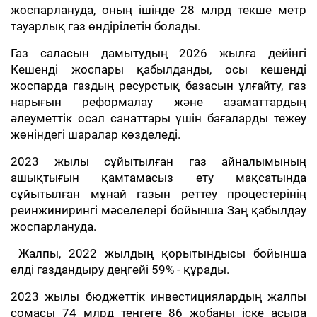
жоспарлануда, оның ішінде 28 млрд текше метр
тауарлық газ өндірілетін болады.
Газ саласын дамытудың 2026 жылға дейінгі
Кешенді жоспары қабылданды, осы кешенді
жоспарда газдың ресурстық базасын ұлғайту, газ
нарығын реформалау және азаматтардың
әлеуметтік осал санаттары үшін бағаларды тежеу
жөніндегі шаралар көзделеді.
2023 жылы сұйытылған газ айналымының
ашықтығын қамтамасыз ету мақсатында
сұйытылған мұнай газын реттеу процестерінің
реинжинирингі мәселелері бойынша Заң қабылдау
жоспарлануда.
Жалпы, 2022 жылдың қорытындысы бойынша
елді газдандыру деңгейі 59% - құрады.
2023 жылы бюджеттік инвестициялардың жалпы
сомасы 74 млрд теңгеге 86 жобаны іске асыра