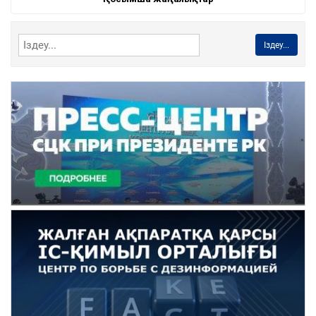
Іздеу...