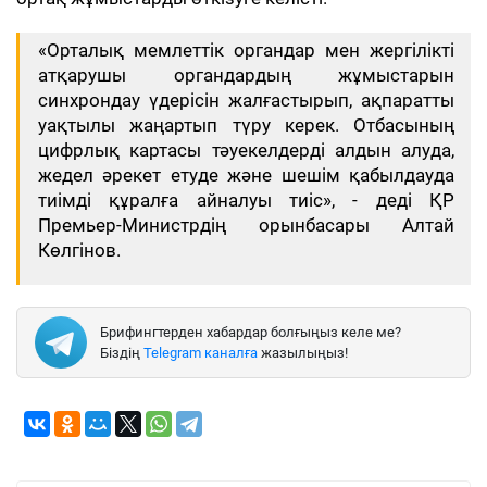
«Орталық мемлеттік органдар мен жергілікті
атқарушы органдардың жұмыстарын
синхрондау үдерісін жалғастырып, ақпаратты
уақтылы жаңартып түру керек. Отбасының
цифрлық картасы тәуекелдерді алдын алуда,
жедел әрекет етуде және шешім қабылдауда
тиімді құралға айналуы тиіс», - деді ҚР
Премьер-Министрдің орынбасары Алтай
Көлгінов.
Брифингтерден хабардар болғыңыз келе ме?
Біздің
Telegram каналға
жазылыңыз!