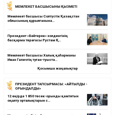
МЕМЛЕКЕТ БАСШЫСЫНЫҢ ҚЫЗМЕТІ
Мемлекет басшысы Солтүстік Қазақстан
облысының құрылғанына…
Президент «Бәйтерек» холдингінің
басқарма төрағасы Рустам Қ…
Мемлекет басшысы Халық қаһарманы
Иван Гапичтің туған-туыста…
Қосымша жаңалықтар
ПРЕЗИДЕНТ ТАПСЫРМАСЫ: «АЙТЫЛДЫ -
ОРЫНДАЛДЫ»
12 өңірде 1 850 төсек-орынды қамтитын
оңалту орталықтарын с…