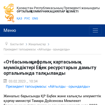
Қазақстан Республикасының Президенті жанындағы
ОРТАЛЫҚ КОММУНИКАЦИЯЛАР ҚЫЗМЕТІ
ҚАЗ
РУС
ENG
Меню
Басты бет
Жаңалықтар
Президент тапсырмасы: «Айтылды - орындалды»
«Отбасының цифрлық картасының»
мүмкіндіктері Еңбек ресурстарын дамыту
орталығында талқыланды
03.02.2023 _ 10:34
Президент тапсырмасы: «Айтылды - орындалды»
Жиналыс барысында ҚР Еңбек және халықты әлеуметтік
қорғау министрі Тамара Дүйсенова Мемлекет