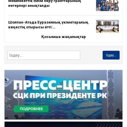
Мемлекеттік білім беру гранттарының
иегерлері анықталды
Шолпан-Атада Еуразиялық үкіметаралық
кеңестің отырысы өтті:…
Қосымша жаңалықтар
Іздеу...