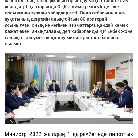
басшысының тапсырмасын орындау мақсатында 2023
жылдың 1 қаңтарында ОЦК жұмыс режимінде іске
қосылғаны туралы хабардар етті. Онда отбасының әл-
ауқатының деңгейін анықтайтын 80 критерий
ұсынылған, оның көмегімен азаматтарға қандай көмек
қажет екені анықталады, деп хабарлайды ҚР Еңбек және
халықты әлеуметтік қорғау министрлігінің баспасөз
қызметі.
Министр 2022 жылдың 1 қыркүйегінде пилоттық