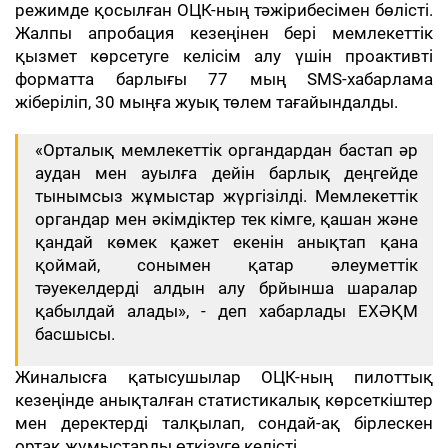
режимде қосылған ОЦК-ның тәжірибесімен бөлісті.
Жалпы апробация кезеңінен бері мемлекеттік
қызмет көрсетуге келісім алу үшін проактивті
форматта барлығы 77 мың SMS-хабарлама
жіберіліп, 30 мыңға жуық төлем тағайындалды.
«Орталық мемлекеттік органдардан бастап әр
аудан мен ауылға дейін барлық деңгейде
тынымсыз жұмыстар жүргізілді. Мемлекеттік
органдар мен әкімдіктер тек кімге, қашан және
қандай көмек қажет екенін анықтап қана
қоймай, сонымен қатар әлеуметтік
тәуекелдерді алдын алу брйынша шаралар
қабылдай алады», - деп хабарлады ЕХӘҚМ
басшысы.
Жиналысға қатысушылар ОЦК-ның пилоттық
кезеңінде анықталған статистикалық көрсеткіштер
мен деректерді талқылап, сондай-ақ бірлескен
ортақ жұмыстарды өткізуге келісті.