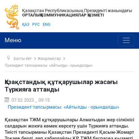
Қазақстан Республикасының Президенті жанындағы
ОРТАЛЫҚ КОММУНИКАЦИЯЛАР ҚЫЗМЕТІ
ҚАЗ
РУС
ENG
Меню
Басты бет
Жаңалықтар
Президент тапсырмасы: «Айтылды - орындалды»
Қазақстандық құтқарушылар жасағы
Түркияға аттанды
07.02.2023 _ 09:15
Президент тапсырмасы: «Айтылды - орындалды»
Қазақстан ТЖМ құтқарушылары Алматыдан жер сілкінісі
салдарын жоюға көмек көрсету үшін Түркияға аттанды.
Тиісті тапсырманы Қазақстан Президенті Қасым-Жомарт
Тоқаев берді, деп хабарлайды ҚР ТЖМ баспасөз қызметі.