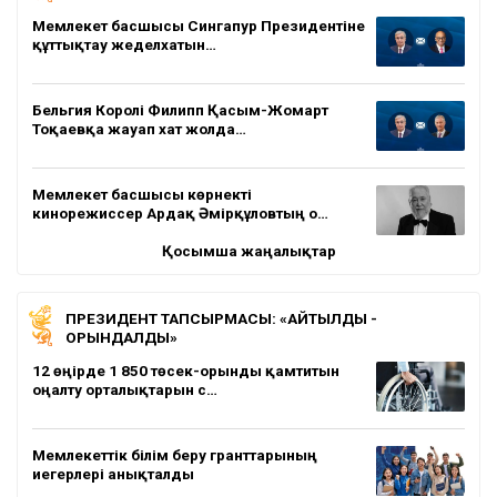
Мемлекет басшысы Сингапур Президентіне
құттықтау жеделхатын…
Бельгия Королі Филипп Қасым-Жомарт
Тоқаевқа жауап хат жолда…
Мемлекет басшысы көрнекті
кинорежиссер Ардақ Әмірқұловтың о…
Қосымша жаңалықтар
ПРЕЗИДЕНТ ТАПСЫРМАСЫ: «АЙТЫЛДЫ -
ОРЫНДАЛДЫ»
12 өңірде 1 850 төсек-орынды қамтитын
оңалту орталықтарын с…
Мемлекеттік білім беру гранттарының
иегерлері анықталды