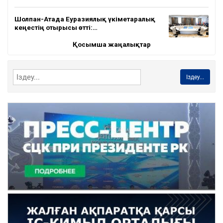
Шолпан-Атада Еуразиялық үкіметаралық
кеңестің отырысы өтті:…
Қосымша жаңалықтар
Іздеу...