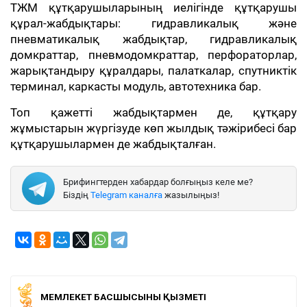
ТЖМ құтқарушыларының иелігінде құтқарушы
құрал-жабдықтары: гидравликалық және
пневматикалық жабдықтар, гидравликалық
домкраттар, пневмодомкраттар, перфораторлар,
жарықтандыру құралдары, палаткалар, спутниктік
терминал, каркасты модуль, автотехника бар.
Топ қажетті жабдықтармен де, құтқару
жұмыстарын жүргізуде көп жылдық тәжірибесі бар
құтқарушылармен де жабдықталған.
Брифингтерден хабардар болғыңыз келе ме?
Біздің
Telegram каналға
жазылыңыз!
МЕМЛЕКЕТ БАСШЫСЫНЫҢ ҚЫЗМЕТІ