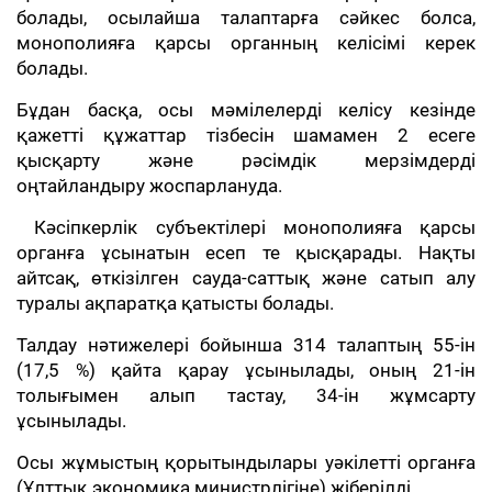
болады, осылайша талаптарға сәйкес болса,
монополияға қарсы органның келісімі керек
болады.
Бұдан басқа, осы мәмілелерді келісу кезінде
қажетті құжаттар тізбесін шамамен 2 есеге
қысқарту және рәсімдік мерзімдерді
оңтайландыру жоспарлануда.
Кәсіпкерлік субъектілері монополияға қарсы
органға ұсынатын есеп те қысқарады. Нақты
айтсақ, өткізілген сауда-саттық және сатып алу
туралы ақпаратқа қатысты болады.
Талдау нәтижелері бойынша 314 талаптың 55-ін
(17,5 %) қайта қарау ұсынылады, оның 21-ін
толығымен алып тастау, 34-ін жұмсарту
ұсынылады.
Осы жұмыстың қорытындылары уәкілетті органға
(Ұлттық экономика министрлігіне) жіберілді.