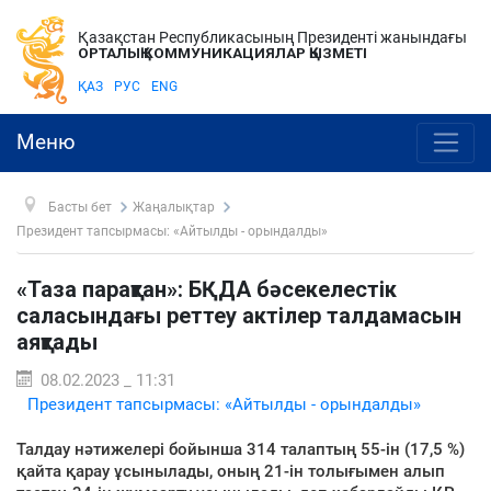
Қазақстан Республикасының Президенті жанындағы
ОРТАЛЫҚ КОММУНИКАЦИЯЛАР ҚЫЗМЕТІ
ҚАЗ
РУС
ENG
Меню
Басты бет
Жаңалықтар
Президент тапсырмасы: «Айтылды - орындалды»
«Таза парақтан»: БҚДА бәсекелестік
саласындағы реттеу актілер талдамасын
аяқтады
08.02.2023 _ 11:31
Президент тапсырмасы: «Айтылды - орындалды»
Талдау нәтижелері бойынша 314 талаптың 55-ін (17,5 %)
қайта қарау ұсынылады, оның 21-ін толығымен алып