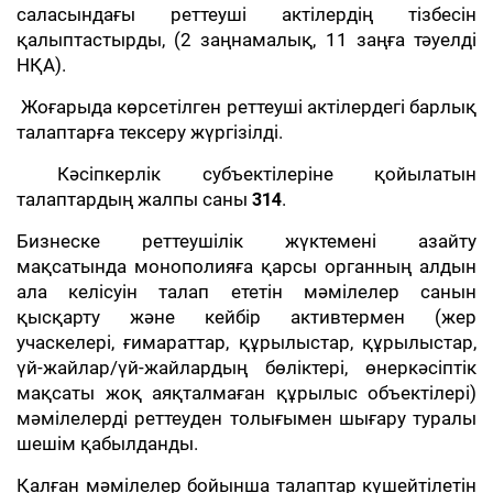
саласындағы реттеуші актілердің тізбесін
қалыптастырды, (2 заңнамалық, 11 заңға тәуелді
НҚА).
Жоғарыда көрсетілген реттеуші актілердегі барлық
талаптарға тексеру жүргізілді.
Кәсіпкерлік субъектілеріне қойылатын
талаптардың жалпы саны
314
.
Бизнеске реттеушілік жүктемені азайту
мақсатында монополияға қарсы органның алдын
ала келісуін талап ететін мәмілелер санын
қысқарту және кейбір активтермен (жер
учаскелері, ғимараттар, құрылыстар, құрылыстар,
үй-жайлар/үй-жайлардың бөліктері, өнеркәсіптік
мақсаты жоқ аяқталмаған құрылыс объектілері)
мәмілелерді реттеуден толығымен шығару туралы
шешім қабылданды.
Қалған мәмілелер бойынша талаптар күшейтілетін