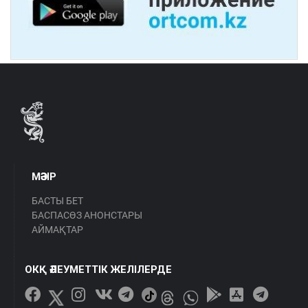
МӘЗІР
БАСТЫ БЕТ
БАСПАСӨЗ АНОНСТАРЫ
АЙМАҚТАР
ОКҚ ӘЛЕУМЕТТІК ЖЕЛІЛЕРДЕ