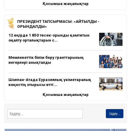
Қосымша жаңалықтар
ПРЕЗИДЕНТ ТАПСЫРМАСЫ: «АЙТЫЛДЫ -
ОРЫНДАЛДЫ»
12 өңірде 1 850 төсек-орынды қамтитын
оңалту орталықтарын с…
Мемлекеттік білім беру гранттарының
иегерлері анықталды
Шолпан-Атада Еуразиялық үкіметаралық
кеңестің отырысы өтті:…
Қосымша жаңалықтар
Іздеу...