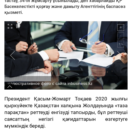
тастау, 34-ін жұмсарту ұсынылады, деп хабарлайды ҚР
Бәсекелестікті қорғау және дамыту Агенттігінің баспасөз
қызметі.
иллюстративное фото с сайта inbusiness.kz
Президент Қасым-Жомарт Тоқаев 2020 жылғы
қыркүйекте Қазақстан халқына Жолдауында «таза
парақтан» реттеуді енгізуді тапсырды, бұл реттеуші
саясаттың негізгі қағидаттарын өзгертуге
мүмкіндік береді.