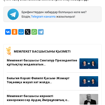
Брифингтерден хабардар болғыңыз келе ме?
Біздің
Telegram каналға
жазылыңыз!
МЕМЛЕКЕТ БАСШЫСЫНЫҢ ҚЫЗМЕТІ
Мемлекет басшысы Сингапур Президентіне
құттықтау жеделхатын…
Бельгия Королі Филипп Қасым-Жомарт
Тоқаевқа жауап хат жолда…
Мемлекет басшысы көрнекті
кинорежиссер Ардақ Әмірқұловтың о…