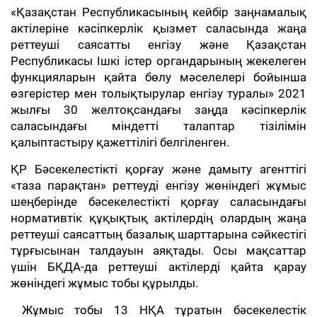
«Қазақстан Республикасының кейбір заңнамалық
актілеріне кәсіпкерлік қызмет саласында жаңа
реттеуші саясатты енгізу және Қазақстан
Республикасы Ішкі істер органдарының жекелеген
функцияларын қайта бөлу мәселелері бойынша
өзгерістер мен толықтырулар енгізу туралы» 2021
жылғы 30 желтоқсандағы заңда кәсіпкерлік
саласындағы міндетті талаптар тізілімін
қалыптастыру қажеттілігі белгіленген.
ҚР Бәсекелестікті қорғау және дамыту агенттігі
«таза парақтан» реттеуді енгізу жөніндегі жұмыс
шеңберінде бәсекелестікті қорғау саласындағы
нормативтік құқықтық актілердің олардың жаңа
реттеуші саясаттың базалық шарттарына сәйкестігі
тұрғысынан талдауын аяқтады. Осы мақсаттар
үшін БҚДА-да реттеуші актілерді қайта қарау
жөніндегі жұмыс тобы құрылды.
Жұмыс тобы 13 НҚА тұратын бәсекелестік