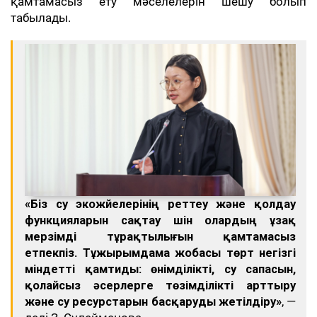
қамтамасыз ету мәселелерін шешу болып
табылады.
«Біз су экожүйелерінің реттеу және қолдау
функцияларын сақтау үшін олардың ұзақ
мерзімді тұрақтылығын қамтамасыз
етпекпіз. Тұжырымдама жобасы төрт негізгі
міндетті қамтиды: өнімділікті, су сапасын,
қолайсыз әсерлерге төзімділікті арттыру
және су ресурстарын басқаруды жетілдіру»
, —