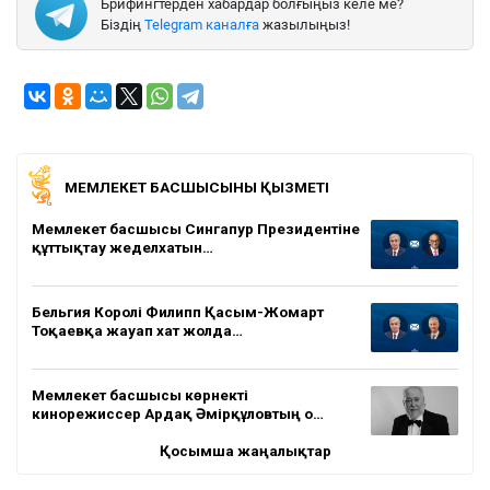
Брифингтерден хабардар болғыңыз келе ме?
Біздің
Telegram каналға
жазылыңыз!
МЕМЛЕКЕТ БАСШЫСЫНЫҢ ҚЫЗМЕТІ
Мемлекет басшысы Сингапур Президентіне
құттықтау жеделхатын…
Бельгия Королі Филипп Қасым-Жомарт
Тоқаевқа жауап хат жолда…
Мемлекет басшысы көрнекті
кинорежиссер Ардақ Әмірқұловтың о…
Қосымша жаңалықтар