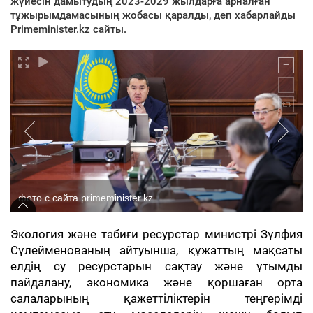
жүйесін дамытудың 2023-2029 жылдарға арналған
тұжырымдамасының жобасы қаралды, деп хабарлайды
Primeminister.kz сайты.
фото с сайта primeminister.kz
Экология және табиғи ресурстар министрі Зүлфия
Сүлейменованың айтуынша, құжаттың мақсаты
елдің су ресурстарын сақтау және ұтымды
пайдалану, экономика және қоршаған орта
салаларының қажеттіліктерін теңгерімді