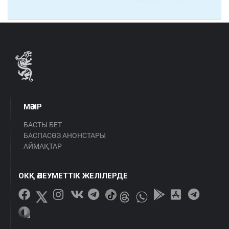
МӘЗІР
БАСТЫ БЕТ
БАСПАСӨЗ АНОНСТАРЫ
АЙМАҚТАР
ОКҚ ӘЛЕУМЕТТІК ЖЕЛІЛЕРДЕ