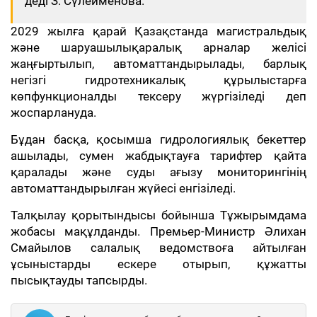
деді З. Сүлейменова.
2029 жылға қарай Қазақстанда магистральдық
және шаруашылықаралық арналар желісі
жаңғыртылып, автоматтандырылады, барлық
негізгі гидротехникалық құрылыстарға
көпфункционалды тексеру жүргізіледі деп
жоспарлануда.
Бұдан басқа, қосымша гидрологиялық бекеттер
ашылады, сумен жабдықтауға тарифтер қайта
қаралады және суды ағызу мониторингінің
автоматтандырылған жүйесі енгізіледі.
Талқылау қорытындысы бойынша Тұжырымдама
жобасы мақұлданды. Премьер-Министр Әлихан
Смайылов салалық ведомствоға айтылған
ұсыныстарды ескере отырып, құжатты
пысықтауды тапсырды.