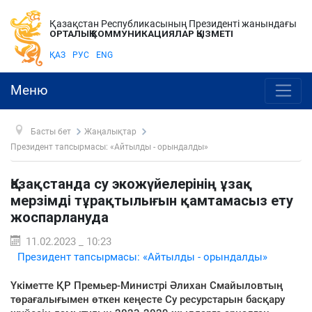
Қазақстан Республикасының Президенті жанындағы
ОРТАЛЫҚ КОММУНИКАЦИЯЛАР ҚЫЗМЕТІ
ҚАЗ
РУС
ENG
Меню
Басты бет
Жаңалықтар
Президент тапсырмасы: «Айтылды - орындалды»
Қазақстанда су экожүйелерінің ұзақ
мерзімді тұрақтылығын қамтамасыз ету
жоспарлануда
11.02.2023 _ 10:23
Президент тапсырмасы: «Айтылды - орындалды»
Үкіметте ҚР Премьер-Министрі Әлихан Смайыловтың
төрағалығымен өткен кеңесте Су ресурстарын басқару