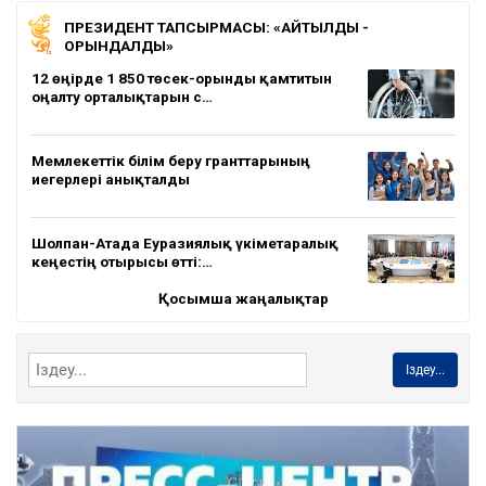
ПРЕЗИДЕНТ ТАПСЫРМАСЫ: «АЙТЫЛДЫ -
ОРЫНДАЛДЫ»
12 өңірде 1 850 төсек-орынды қамтитын
оңалту орталықтарын с…
Мемлекеттік білім беру гранттарының
иегерлері анықталды
Шолпан-Атада Еуразиялық үкіметаралық
кеңестің отырысы өтті:…
Қосымша жаңалықтар
Іздеу...