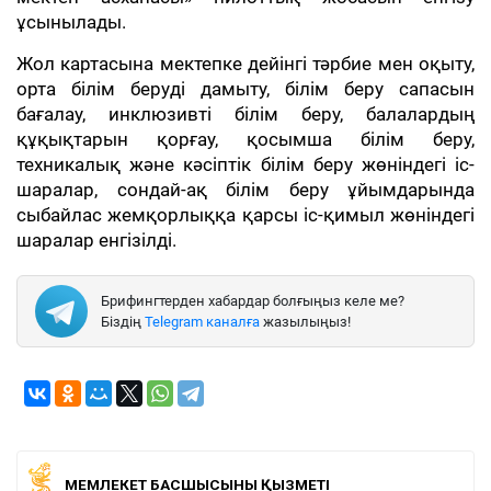
ұсынылады.
Жол картасына мектепке дейінгі тәрбие мен оқыту,
орта білім беруді дамыту, білім беру сапасын
бағалау, инклюзивті білім беру, балалардың
құқықтарын қорғау, қосымша білім беру,
техникалық және кәсіптік білім беру жөніндегі іс-
шаралар, сондай-ақ білім беру ұйымдарында
сыбайлас жемқорлыққа қарсы іс-қимыл жөніндегі
шаралар енгізілді.
Брифингтерден хабардар болғыңыз келе ме?
Біздің
Telegram каналға
жазылыңыз!
МЕМЛЕКЕТ БАСШЫСЫНЫҢ ҚЫЗМЕТІ