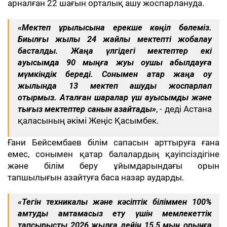
арналған 22 шағын орталық ашу жоспарлануда.
«Мектеп құрылысына ерекше көңіл бөлеміз.
Биылғы жылы 24 жайлы мектепті жобалау
басталды. Жаңа үлгідегі мектептер екі
ауысымда 90 мыңға жуық оқушы қабылдауға
мүмкіндік береді. Сонымен қатар жаңа оқу
жылында 13 мектеп ашуды жоспарлап
отырмыз. Аталған шаралар үш ауысымды және
тығыз мектептер санын азайтады»
, - деді Астана
қаласының әкімі Жеңіс Қасымбек.
Ғани Бейсембаев білім сапасын арттыруға ғана
емес, сонымен қатар балалардың қауіпсіздігіне
және білім беру ұйымдарындағы орын
тапшылығын азайтуға баса назар аударды.
«Тегін техникалық және кәсіптік біліммен 100%
қамтуды қамтамасыз ету үшін мемлекеттік
тапсырысты 2026 жылға дейін 15,5 мың орынға