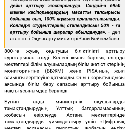
дейін арттыру жоспарлануда. Сондай-ақ 6950
маман кәсіпорындардың мақсатты тапсырысы
бойынша оқып, 100% жұмысқа орналастырылады.
Колледж студенттерінің стипендиясын 50% - ға
арттыру бойынша шаралар қабылдануда»
, - деп
атап өтті Оқу-ағарту министрі Ғани Бейсембаев.
800-ге жуық оқытушы біліктілікті арттыру
курстарынан өтеді. Келесі жылы барлық елорда
мектептері білім алушылардың білім жетістіктерінің
мониторингіне (ББЖМ) және PISA-ның жыл
сайынғы зерттеуіне қатысады. Оның қорытындысы
аясында білім беру сапасын арттыру бойынша
нақты ұсынымдар беріледі.
Бүгінгі таңда министрлік оқушыларды
тамақтандырудың Ұлттық бағдарламасының
жобасын әзірлеуде. Астана мектептерінде
тамақтандыруды ұйымдастыру үшін «Цифрлық
мектеп асханасы» пилоттық жобасын енгізу