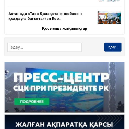
Астанада «Таза Қазақстан» жобасын
қолдауға бағытталған Eco…
Қосымша жаңалықтар
Іздеу...