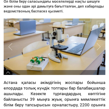
Ол білім беру саласындағы мәселелерді нақты шешуге
және оны одан әрі дамытуға бағытталған, деп хабарлады
ведомствоның баспасөз қызметі.
Астана қаласы әкімдігінің жоспары бойынша
елордада толық күндік топтары бар балабақшалар
ашылады. Кезекте тұрғандардың көптігіне
байланысты 39 мыңға жуық орынға мемлекеттік
білім беру тапсырысын орналастыру, 2200 орынға