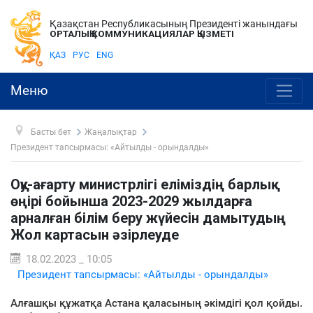
Қазақстан Республикасының Президенті жанындағы
ОРТАЛЫҚ КОММУНИКАЦИЯЛАР ҚЫЗМЕТІ
ҚАЗ
РУС
ENG
Меню
Басты бет
Жаңалықтар
Президент тапсырмасы: «Айтылды - орындалды»
Оқу-ағарту министрлігі еліміздің барлық
өңірі бойынша 2023-2029 жылдарға
арналған білім беру жүйесін дамытудың
Жол картасын әзірлеуде
18.02.2023 _ 10:05
Президент тапсырмасы: «Айтылды - орындалды»
Алғашқы құжатқа Астана қаласының әкімдігі қол қойды.