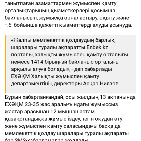
танытпаған азаматтармен жұмыспен қамту
орталықтарының қызметкерлері қосымша
байланысып, жұмысқа орналастыру, оқыту және
т.б. бойынша қажетті қызметтерді алуды ұсынуда.
«Жалпы мемлекеттік қолдаудың барлық
шаралары туралы ақпаратты Enbek.kz
порталы, халықты жұмыспен қамту орталығы
немесе 1414 бірыңғай байланыс орталығы
арқылы алуға болады», - деп хабарлады
ЕХӘҚМ Халықты жұмыспен қамту
департаментінің директоры Асқар Ниязов.
Бұрын хабарланғандай, осы жылдың 13 ақпанында
ЕХӘҚМ 23-35 жас аралығындағы жұмыссыз
жастар арасынан 12 мыңнан астам
қазақстандыққа жұмыс іздеу, тегін оқудан өту
және жұмыспен қамту саласындағы басқа да
мемлекеттік қолдау шаралары туралы ақпараты
бар SMS-хабарламалар жолдады.