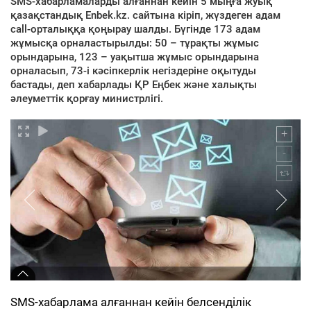
SMS-хабарламаларды алғаннан кейін 5 мыңға жуық
қазақстандық Enbek.kz. сайтына кіріп, жүздеген адам
сall-орталыққа қоңырау шалды. Бүгінде 173 адам
жұмысқа орналастырылды: 50 – тұрақты жұмыс
орындарына, 123 – уақытша жұмыс орындарына
орналасып, 73-і кәсіпкерлік негіздеріне оқытуды
бастады, деп хабарлады ҚР Еңбек және халықты
әлеуметтік қорғау министрлігі.
SMS-хабарлама алғаннан кейін белсенділік