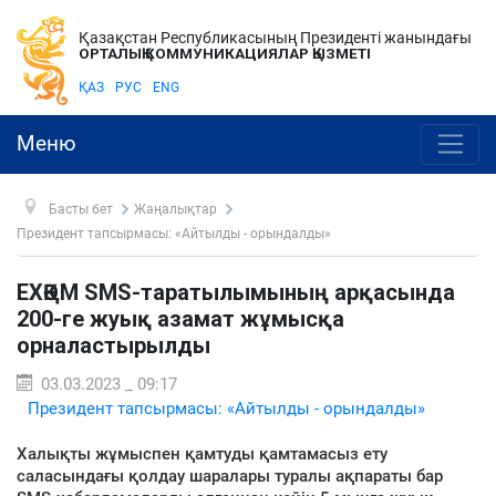
Қазақстан Республикасының Президенті жанындағы
ОРТАЛЫҚ КОММУНИКАЦИЯЛАР ҚЫЗМЕТІ
ҚАЗ
РУС
ENG
Меню
Басты бет
Жаңалықтар
Президент тапсырмасы: «Айтылды - орындалды»
ЕХӘҚМ SMS-таратылымының арқасында
200-ге жуық азамат жұмысқа
орналастырылды
03.03.2023 _ 09:17
Президент тапсырмасы: «Айтылды - орындалды»
Халықты жұмыспен қамтуды қамтамасыз ету
саласындағы қолдау шаралары туралы ақпараты бар