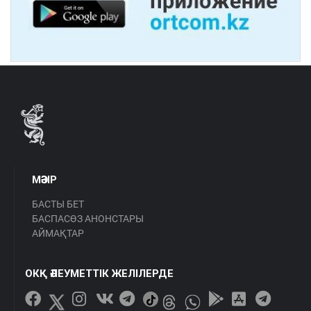
МӘЗІР
БАСТЫ БЕТ
БАСПАСӨЗ АНОНСТАРЫ
АЙМАҚТАР
ОКҚ ӘЛЕУМЕТТІК ЖЕЛІЛЕРДЕ