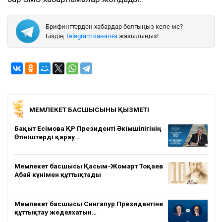
Брифингтерден хабардар болғыңыз келе ме?
Біздің
Telegram каналға
жазылыңыз!
МЕМЛЕКЕТ БАСШЫСЫНЫҢ ҚЫЗМЕТІ
Бақыт Есімова ҚР Президенті Әкімшілігінің
Өтініштерді қарау…
Мемлекет басшысы Қасым-Жомарт Тоқаев
Абай күнімен құттықтады
Мемлекет басшысы Сингапур Президентіне
құттықтау жеделхатын…