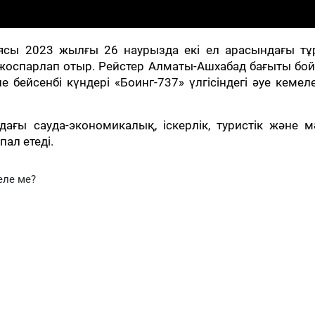
иясы 2023 жылғы 26 наурызда екі ел арасындағы тұ
 жоспарлап отыр. Рейстер Алматы-Ашхабад бағыты бо
е бейсенбі күндері «Боинг-737» үлгісіндегі әуе кемел
ағы сауда-экономикалық, іскерлік, туристік және м
ал етеді.
еле ме?