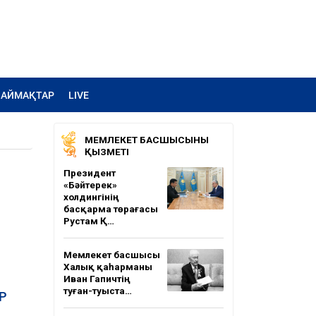
АЙМАҚТАР
LIVE
МЕМЛЕКЕТ БАСШЫСЫНЫҢ
ҚЫЗМЕТІ
Президент
«Бәйтерек»
холдингінің
басқарма төрағасы
Рустам Қ…
Мемлекет басшысы
Халық қаһарманы
Иван Гапичтің
туған-туыста…
ҚР