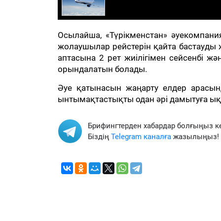
Осылайша, «Түрікменстан» әуекомпан
жолаушылар рейстерін қайта бастауды
аптасына 2 рет жиілігімен сейсенбі жән
орындалатын болады.
Әуе қатынасын жаңарту елдер арасынд
ынтымақтастықты одан әрі дамытуға ықп
Брифингтерден хабардар болғыңыз к
Біздің
Telegram каналға
жазылыңыз!