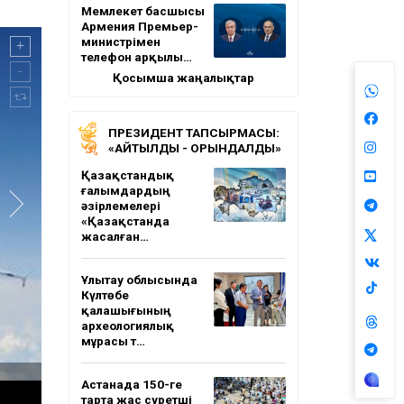
Мемлекет басшысы
Армения Премьер-
министрімен
телефон арқылы…
Қосымша жаңалықтар
ПРЕЗИДЕНТ ТАПСЫРМАСЫ:
«АЙТЫЛДЫ - ОРЫНДАЛДЫ»
Қазақстандық
ғалымдардың
әзірлемелері
«Қазақстанда
жасалған…
Ұлытау облысында
Күлтөбе
қалашығының
археологиялық
мұрасы т…
Астанада 150-ге
тарта жас суретші