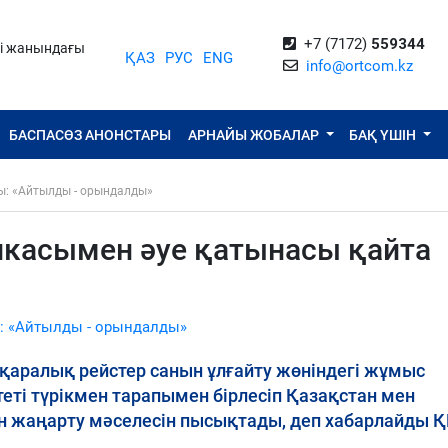
+7 (7172)
559344
ті жанындағы
ҚАЗ
РУС
ENG
info@ortcom.kz
БАСПАСӨЗ АНОНСТАРЫ
АРНАЙЫ ЖОБАЛАР
БАҚ ҮШІН
ы: «Айтылды - орындалды»
икасымен әуе қатынасы қайта
: «Айтылды - орындалды»
қаралық рейстер санын ұлғайту жөніндегі жұмыс
ті түрікмен тарапымен бірлесіп Қазақстан мен
н жаңарту мәселесін пысықтады, деп хабарлайды 