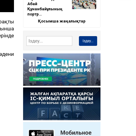
Абай
Құнанбайұлының
портр…
Қосымша жаңалықтар
рақты
йынша
ерінде
Іздеу...
әдени