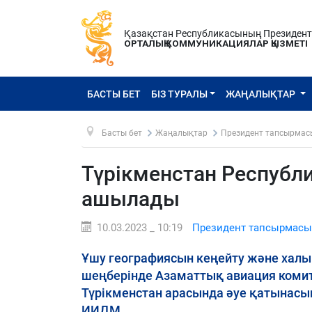
Қазақстан Республикасының Президен
ОРТАЛЫҚ КОММУНИКАЦИЯЛАР ҚЫЗМЕТІ
БАСТЫ БЕТ
БІЗ ТУРАЛЫ
ЖАҢАЛЫҚТАР
Басты бет
Жаңалықтар
Президент тапсырмас
Түрікменстан Республ
ашылады
10.03.2023 _ 10:19
Президент тапсырмасы
Ұшу географиясын кеңейту және халы
шеңберінде Азаматтық авиация комите
Түрікменстан арасында әуе қатынасы
ИИДМ.