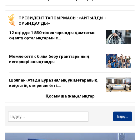
ПРЕЗИДЕНТ ТАПСЫРМАСЫ: «АЙТЫЛДЫ -
ОРЫНДАЛДЫ»
12 өңірде 1 850 төсек-орынды қамтитын
оңалту орталықтарын с…
Мемлекеттік білім беру гранттарының
иегерлері анықталды
Шолпан-Атада Еуразиялық үкіметаралық
кеңестің отырысы өтті:…
Қосымша жаңалықтар
Іздеу...