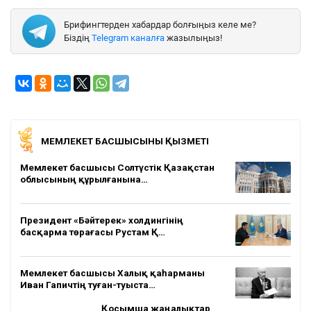
Брифингтерден хабардар болғыңыз келе ме?
Біздің
Telegram каналға
жазылыңыз!
МЕМЛЕКЕТ БАСШЫСЫНЫҢ ҚЫЗМЕТІ
Мемлекет басшысы Солтүстік Қазақстан
облысының құрылғанына…
Президент «Бәйтерек» холдингінің
басқарма төрағасы Рустам Қ…
Мемлекет басшысы Халық қаһарманы
Иван Гапичтің туған-туыста…
Қосымша жаңалықтар