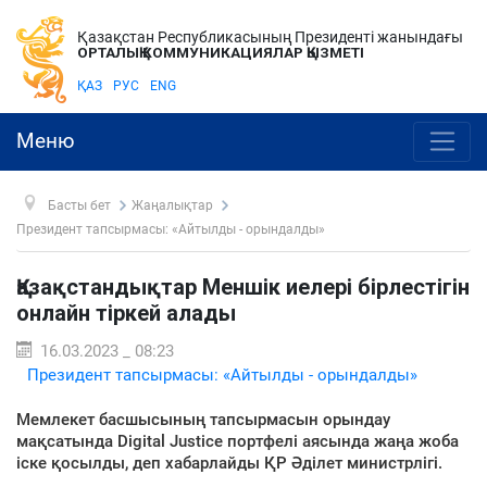
Қазақстан Республикасының Президенті жанындағы
ОРТАЛЫҚ КОММУНИКАЦИЯЛАР ҚЫЗМЕТІ
ҚАЗ
РУС
ENG
Меню
Басты бет
Жаңалықтар
Президент тапсырмасы: «Айтылды - орындалды»
Қазақстандықтар Меншік иелері бірлестігін
онлайн тіркей алады
16.03.2023 _ 08:23
Президент тапсырмасы: «Айтылды - орындалды»
Мемлекет басшысының тапсырмасын орындау
мақсатында Digital Justice портфелі аясында жаңа жоба
іске қосылды, деп хабарлайды ҚР Әділет министрлігі.