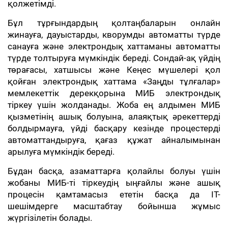
қолжетімді.
Бұл тұрғындардың қолтаңбаларын онлайн
жинауға, дауыстарды, кворумды автоматты түрде
санауға және электрондық хаттаманы автоматты
түрде толтыруға мүмкіндік береді. Сондай-ақ үйдің
төрағасы, хатшысы және Кеңес мүшелері қол
қойған электрондық хаттама «Заңды тұлғалар»
мемлекеттік дерекқорына МИБ электрондық
тіркеу үшін жолданады. Жоба ең алдымен МИБ
қызметінің ашық болуына, алаяқтық әрекеттерді
болдырмауға, үйді басқару кезінде процестерді
автоматтандыруға, қағаз құжат айналымынан
арылуға мүмкіндік береді.
Бұдан басқа, азаматтарға қолайлы болуы үшін
жобаны МИБ-ті тіркеудің ыңғайлы және ашық
процесін қамтамасыз ететін басқа да IT-
шешімдерге масштабтау бойынша жұмыс
жүргізілетін болады.