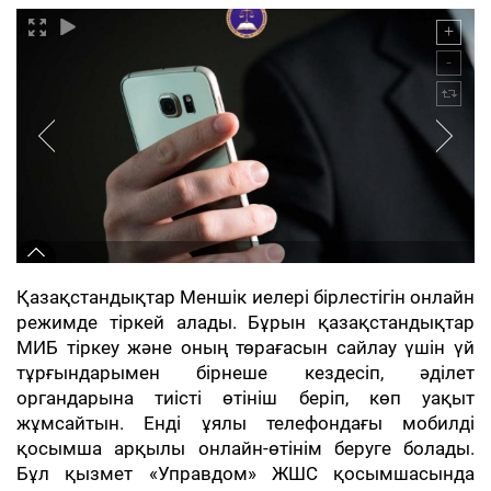
Қазақстандықтар Меншік иелері бірлестігін онлайн
режимде тіркей алады. Бұрын қазақстандықтар
МИБ тіркеу және оның төрағасын сайлау үшін үй
тұрғындарымен бірнеше кездесіп, әділет
органдарына тиісті өтініш беріп, көп уақыт
жұмсайтын. Енді ұялы телефондағы мобилді
қосымша арқылы онлайн-өтінім беруге болады.
Бұл қызмет «Управдом» ЖШС қосымшасында