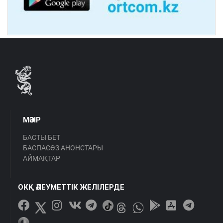
МӘЗІР
БАСТЫ БЕТ
БАСПАСӨЗ АНОНСТАРЫ
АЙМАҚТАР
ОКҚ ӘЛЕУМЕТТІК ЖЕЛІЛЕРДЕ