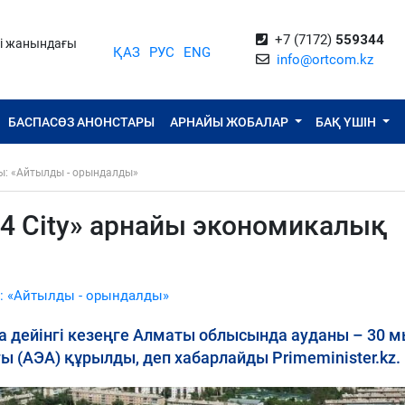
+7 (7172)
559344
ті жанындағы
ҚАЗ
РУС
ENG
info@ortcom.kz
БАСПАСӨЗ АНОНСТАРЫ
АРНАЙЫ ЖОБАЛАР
БАҚ ҮШІН
ы: «Айтылды - орындалды»
 City» арнайы экономикалық
: «Айтылды - орындалды»
 дейінгі кезеңге Алматы облысында ауданы – 30 м
ы (АЭА) құрылды, деп хабарлайды Primeminister.kz.