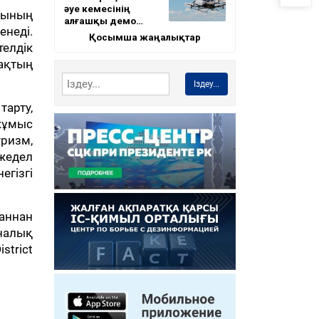
әуе кемесінің
лының
алғашқы демо…
неді.
Қосымша жаңалықтар
елдік
мақтың
Іздеу...
тарту,
жұмыс
ризм,
жедел
егізгі
даннан
иналық
strict