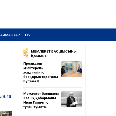
АЙМАҚТАР
LIVE
МЕМЛЕКЕТ БАСШЫСЫНЫҢ
ҚЫЗМЕТІ
Президент
«Бәйтерек»
холдингінің
басқарма төрағасы
Рустам Қ…
Мемлекет басшысы
ың га
Халық қаһарманы
Иван Гапичтің
туған-туыста…