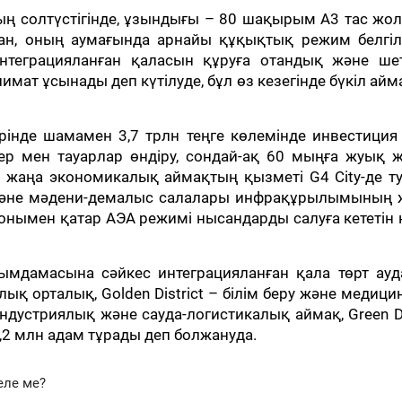
ң солтүстігінде, ұзындығы – 80 шақырым А3 тас жо
ан, оның аумағында арнайы құқықтық режим белгіле
теграцияланған қаласын құруға отандық және шет
мат ұсынады деп күтілуде, бұл өз кезегінде бүкіл ай
інде шамамен 3,7 трлн теңге көлемінде инвестиция 
ер мен тауарлар өндіру, сондай-ақ 60 мыңға жуық 
жаңа экономикалық аймақтың қызметі G4 City-де ту
ру және мәдени-демалыс салалары инфрақұрылымының 
 Сонымен қатар АЭА режимі нысандарды салуға кететін н
рымдамасына сәйкес интеграцияланған қала төрт ау
ылық орталық, Golden District – білім беру және медиц
индустриялық және сауда-логистикалық аймақ, Green Di
2,2 млн адам тұрады деп болжануда.
еле ме?