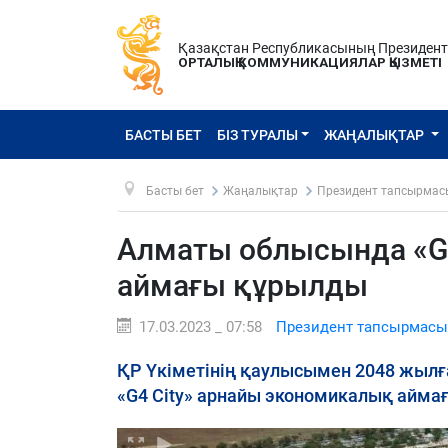
Қазақстан Республикасының Президен
ОРТАЛЫҚ КОММУНИКАЦИЯЛАР ҚЫЗМЕТІ
БАСТЫ БЕТ
БІЗ ТУРАЛЫ
ЖАҢАЛЫҚТАР
Басты бет
Жаңалықтар
Президент тапсырмас
Алматы облысында «G4
аймағы құрылды
17.03.2023 _ 07:58
Президент тапсырмасы
ҚР Үкіметінің қаулысымен 2048 жылға
«G4 City» арнайы экономикалық аймағ