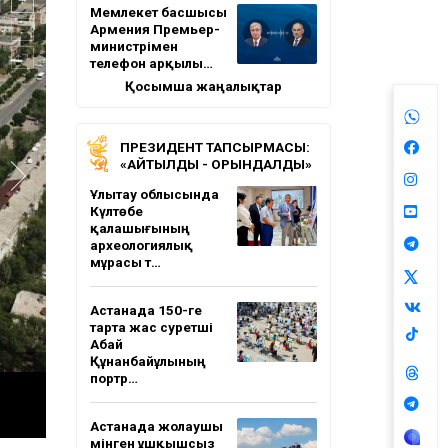
Мемлекет басшысы
Армения Премьер-
министрімен
телефон арқылы…
Қосымша жаңалықтар
ПРЕЗИДЕНТ ТАПСЫРМАСЫ:
«АЙТЫЛДЫ - ОРЫНДАЛДЫ»
Ұлытау облысында
Күлтөбе
қалашығының
археологиялық
мұрасы т…
Астанада 150-ге
тарта жас суретші
Абай
Құнанбайұлының
портр…
Астанада жолаушы
мінген ұшқышсыз