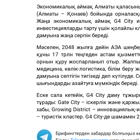
Экономикалық аймақ Алматы қаласыны
(Алматы – Қонаев) бойында орналасқ
Жаңа экономикалық аймақ G4 City ин
инвестицияларды тарту үшін қолайлы кли
дамуына жаңа серпін береді.
Мәселен, 2048 жылға дейін АЭА шеңбер
құны 17 трлн теңгеден астам қызметт
орнын құру жоспарланып отыр. Жалпы 
медицина, көлік-логистика, білім бе
дамуына септігін тигізеді деп күтілуде.
шығындарды азайтуға мүмкіндік береді.
Еске сала кетейік, G4 City даму тұжы
тұрады: Gate City – іскерлік және қарж
хабы, Growing District – инновациялық-
– туристік кластер. G4 City-де шамамен 
Брифингтерден хабардар болғыңыз к