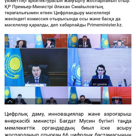
үкіметтің» архитектурасын жаңғырту жоспарланып отыр.
ҚР Премьер-Министрі Әлихан Смайыловтың
төрағалығымен өткен Цифрландыру мәселелері
жөніндегі комиссия отырысында осы және басқа да
мәселелер қаралды, деп хабарлайды Primeminister.kz.
Цифрлық даму, инновациялар және аэроғарыш
өнеркәсібі министрі Бағдат Мусин бүгінгі таңда
мемлекеттік органдардың биыл іске асыру
жоспарланып отырған 66 цифрлық бастамасының