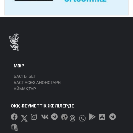
МӘЗІР
БАСТЫ БЕТ
БАСПАСӨЗ АНОНСТАРЫ
АЙМАҚТАР
ОКҚ ӘЛЕУМЕТТІК ЖЕЛІЛЕРДЕ