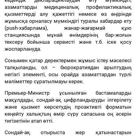
кедендік декларациялаудан өту мүмкіндігі,
азаматтарды медициналық профилактикалық
қызметтерді алу қажеттігі немесе өз өңірінде
жұмысқа орналасу мүмкіндігі туралы хабардар ету
(push-хабарлама), жанар-жағармай құю
станциясында мұнай өнімдерінің бар-жоғын
тексеру бойынша сервисті және т.б. іске қосу
жоспарлануда.
Сонымен қатар деректермен жұмыс істеу мәселесі
талқыланды, ол – бюрократиядан арылтудың
негізгі элементі, осы орайда азаматтардан түрлі
мәліметтер сұратылмауы керек.
Премьер-Министр ұсынылған бастамаларды
мақұлдады, сондай-ақ цифрландыруды ілгерілету
және қызмет көрсетудің проактивті форматын
кеңейту халықтың өмір сүру сапасына оң әсерін
тигізетінін атап өтті.
Сондай-ақ отырыста жер қатынастарын