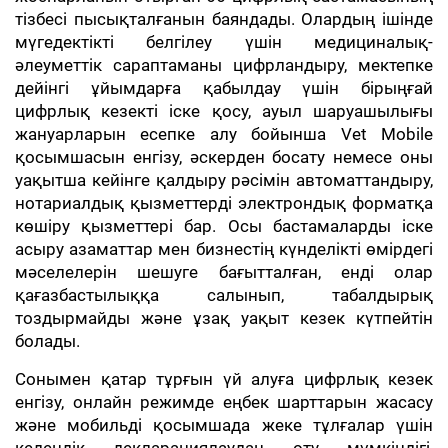
тізбесі пысықталғанын баяндады. Олардың ішінде
мүгедектікті белгілеу үшін медициналық-
әлеуметтік сараптаманы цифрландыру, мектепке
дейінгі ұйымдарға қабылдау үшін бірыңғай
цифрлық кезекті іске қосу, ауыл шаруашылығы
жануарларын есепке алу бойынша Vet Mobile
қосымшасын енгізу, әскерден босату немесе оны
уақытша кейінге қалдыру рәсімін автоматтандыру,
нотариалдық қызметтерді электрондық форматқа
көшіру қызметтері бар. Осы бастамаларды іске
асыру азаматтар мен бизнестің күнделікті өмірдегі
мәселелерін шешуге бағытталған, енді олар
қағазбастылыққа салынып, табалдырық
тоздырмайды және ұзақ уақыт кезек күтпейтін
болады.
Сонымен қатар тұрғын үй алуға цифрлық кезек
енгізу, онлайн режимде еңбек шарттарын жасасу
және мобильді қосымшада жеке тұлғалар үшін