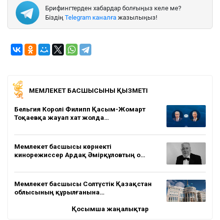
Брифингтерден хабардар болғыңыз келе ме?
Біздің
Telegram каналға
жазылыңыз!
МЕМЛЕКЕТ БАСШЫСЫНЫҢ ҚЫЗМЕТІ
Бельгия Королі Филипп Қасым-Жомарт
Тоқаевқа жауап хат жолда…
Мемлекет басшысы көрнекті
кинорежиссер Ардақ Әмірқұловтың о…
Мемлекет басшысы Солтүстік Қазақстан
облысының құрылғанына…
Қосымша жаңалықтар