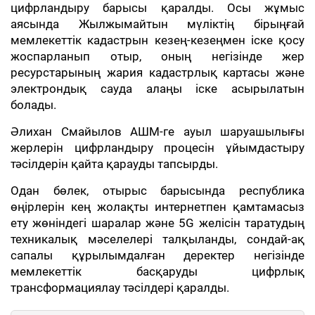
цифрландыру барысы қаралды. Осы жұмыс
аясында Жылжымайтын мүліктің бірыңғай
мемлекеттік кадастрын кезең-кезеңмен іске қосу
жоспарланып отыр, оның негізінде жер
ресурстарының жария кадастрлық картасы және
электрондық сауда алаңы іске асырылатын
болады.
Әлихан Смайылов АШМ-ге ауыл шаруашылығы
жерлерін цифрландыру процесін ұйымдастыру
тәсілдерін қайта қарауды тапсырды.
Одан бөлек, отырыс барысында республика
өңірлерін кең жолақты интернетпен қамтамасыз
ету жөніндегі шаралар және 5G желісін таратудың
техникалық мәселелері талқыланды, сондай-ақ
сапалы құрылымдалған деректер негізінде
мемлекеттік басқаруды цифрлық
трансформациялау тәсілдері қаралды.