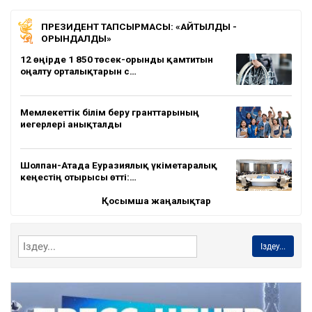
ПРЕЗИДЕНТ ТАПСЫРМАСЫ: «АЙТЫЛДЫ -
ОРЫНДАЛДЫ»
12 өңірде 1 850 төсек-орынды қамтитын
оңалту орталықтарын с…
Мемлекеттік білім беру гранттарының
иегерлері анықталды
Шолпан-Атада Еуразиялық үкіметаралық
кеңестің отырысы өтті:…
Қосымша жаңалықтар
Іздеу...