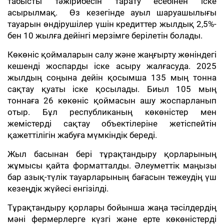
табысты тәжірибесін тарату есебінен іске
асырылмақ. Өз кезегінде ауыл шаруашылығы
тауарын өндірушілер үшін кредиттер жылдық 2,5%-
бен 10 жылға дейінгі мерзімге берілетін болады.
Көкөніс қоймаларын салу және жаңғырту жөніндегі
кешенді жоспарды іске асыру жалғасуда. 2025
жылдың соңына дейін қосымша 135 мың тонна
сақтау қуаты іске қосылады. Биыл 105 мың
тоннаға 26 көкөніс қоймасын ашу жоспарланып
отыр. Бұл республиканың көкөністер мен
жемістерді сақтау объектілеріне жетіспейтін
қажеттілігін жабуға мүмкіндік береді.
Жыл басынан бері тұрақтандыру қорларының
жұмысы қайта форматталды. Әлеуметтік маңызы
бар азық-түлік тауарларының бағасын тежеудің үш
кезеңдік жүйесі енгізілді.
Тұрақтандыру қорлары бойынша жаңа тәсілдердің
мәні фермерлерге күзгі және ерте көкөністерді