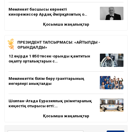
Мемлекет басшысы көрнекті
кинорежиссер Ардақ Әмірқұловтың о…
Қосымша жаңалықтар
ПРЕЗИДЕНТ ТАПСЫРМАСЫ: «АЙТЫЛДЫ -
ОРЫНДАЛДЫ»
12 өңірде 1 850 төсек-орынды қамтитын
оңалту орталықтарын с…
Мемлекеттік білім беру гранттарының
иегерлері анықталды
Шолпан-Атада Еуразиялық үкіметаралық
кеңестің отырысы өтті:…
Қосымша жаңалықтар