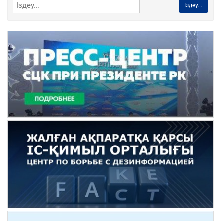
Іздеу...