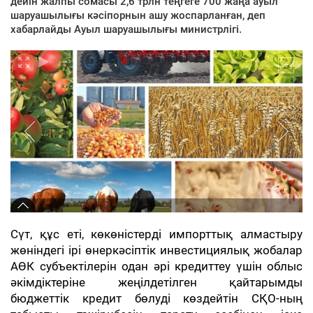
дейін жалпы сомасы 2,6 трлн теңгеге 700 жаңа ауыл
шаруашылығы кәсіпорнын ашу жоспарланған, деп
хабарлайды Ауыл шаруашылығы министрлігі.
Сүт, құс еті, көкөністерді импорттық алмастыру
жөніндегі ірі өнеркәсіптік инвестициялық жобалар
АӨК субъектілерін одан әрі кредиттеу үшін облыс
әкімдіктеріне жеңілдетілген қайтарымды
бюджеттік кредит бөлуді көздейтін СҚО-ның