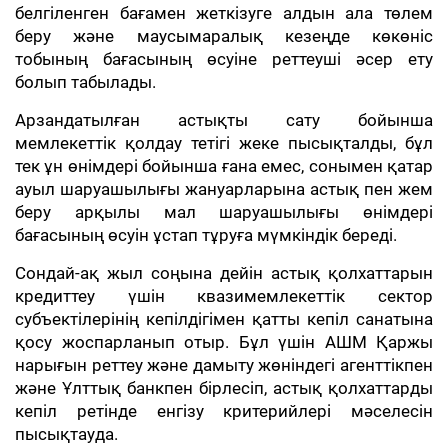
белгіленген бағамен жеткізуге алдын ала төлем
беру және маусымаралық кезеңде көкөніс
тобының бағасының өсуіне реттеуші әсер ету
болып табылады.
Арзандатылған астықты сату бойынша
мемлекеттік қолдау тетігі жеке пысықталды, бұл
тек ұн өнімдері бойынша ғана емес, сонымен қатар
ауыл шаруашылығы жануарларына астық пен жем
беру арқылы мал шаруашылығы өнімдері
бағасының өсуін ұстап тұруға мүмкіндік береді.
Сондай-ақ жыл соңына дейін астық қолхаттарын
кредиттеу үшін квазимемлекеттік сектор
субъектілерінің кепілдігімен қатты кепіл санатына
қосу жоспарланып отыр. Бұл үшін АШМ Қаржы
нарығын реттеу және дамыту жөніндегі агенттікпен
және Ұлттық банкпен бірлесіп, астық қолхаттарды
кепіл ретінде енгізу критерийлері мәселесін
пысықтауда.