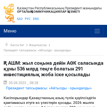
Қазақстан Республикасының Президенті жанындағы
ОРТАЛЫҚ КОММУНИКАЦИЯЛАР ҚЫЗМЕТІ
ҚАЗ
РУС
ENG
Меню
Басты бет
Жаңалықтар
Президент тапсырмасы: «Айтылды - орындалды»
ҚР АШМ: жыл соңына дейін АӨК саласында
құны 536 млрд теңге болатын 291
инвестициялық жоба іске қосылады
05.04.2023 _ 08:28
Президент тапсырмасы: «Айтылды - орындалды»
Кәсіпорындар Қазақстанның азық-түлік қауіпсіздігін
қамтамасыз етуге өз үлестерін қосады. 2026 жылға