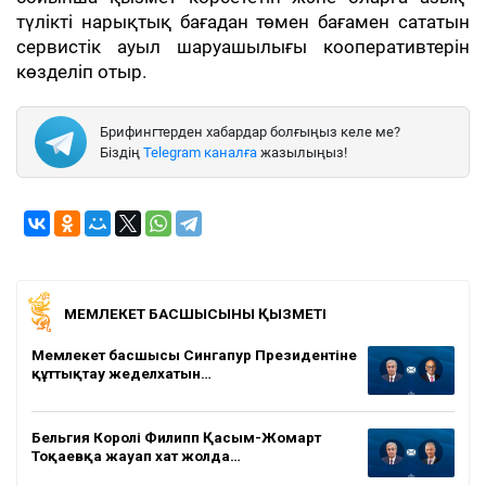
түлікті нарықтық бағадан төмен бағамен сататын
сервистік ауыл шаруашылығы кооперативтерін
көзделіп отыр.
Брифингтерден хабардар болғыңыз келе ме?
Біздің
Telegram каналға
жазылыңыз!
МЕМЛЕКЕТ БАСШЫСЫНЫҢ ҚЫЗМЕТІ
Мемлекет басшысы Сингапур Президентіне
құттықтау жеделхатын…
Бельгия Королі Филипп Қасым-Жомарт
Тоқаевқа жауап хат жолда…