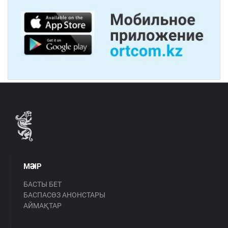
МӘЗІР
БАСТЫ БЕТ
БАСПАСӨЗ АНОНСТАРЫ
АЙМАҚТАР